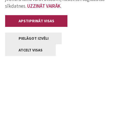
sīkdatnes.
UZZINĀT VAIRĀK
.
APSTIPRINĀT VISAS
PIELĀGOT IZVĒLI
ATCELT VISAS
Kontakti
Jelgavas valstpilsētas pašvaldība
Lielā iela 11, Jelgava, LV-3001