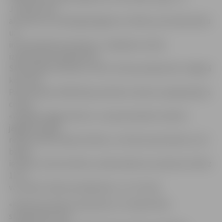
J.Strods. Viņš
akcentē, ka vecākā gada gājuma cilvēkus par bankomātu
un
internetbankas lietošanu, maksājumu karšu
izmantošanu iepērkoties,
SMS bankas lietošanu, kā arī citiem jautājumiem Jelgavā
konsultē
Parex bankas filiālē Raiņa ielā 28 un klientu apkalpošanas
centrā
«Valdeka» Rīgas ielā 11a. «Lai pensionāriem nebūtu
jāgaida kopējā
rindā, ieviesta īpaša sistēma, un ikviens pensionārs, kurš
bankā
ierodas, lai konsultētos, darba dienās no pulksten 10 līdz
11 to
var izdarīt zālē atsevišķā kasē,» tā J.Strods.
«Kopš par pensiju saņemšanu ar Latvijas Pasta
starpniecību tiek