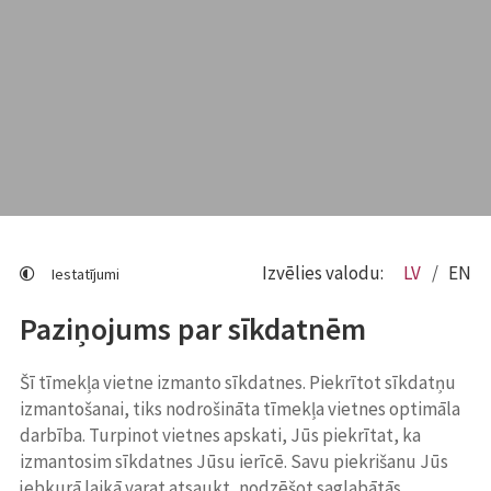
Izvēlies valodu:
LV
EN
Iestatījumi
Paziņojums par sīkdatnēm
Šī tīmekļa vietne izmanto sīkdatnes. Piekrītot sīkdatņu
izmantošanai, tiks nodrošināta tīmekļa vietnes optimāla
darbība. Turpinot vietnes apskati, Jūs piekrītat, ka
izmantosim sīkdatnes Jūsu ierīcē. Savu piekrišanu Jūs
jebkurā laikā varat atsaukt, nodzēšot saglabātās