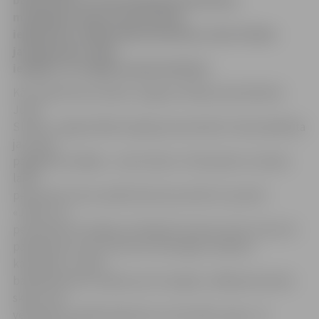
bankomātu un internetbankas lietošanu,
maksājumu karšu izmantošanu
iepērkoties, SMS bankas lietošanu, kā arī citiem
jautājumiem. Šāda
iespēja ir arī Jelgavas pensionāriem.
Kā norāda Parex bankas Jelgavas filiāles pārvaldnieks
Jurijs
Strods, Jelgavā šāda iespēja pensionāriem tiek piedāvāta
jau kopš
pagājušās nedēļas – pirmo dienu «Pensionāru stundas»
laikā
pensionāri mūsu pilsētā tika konsultēti 13. janvārī.
«Jāteic, ka
pensionāri šo iespēju arī labprāt izmanto. Kaut arī par šo
pakalpojumu nav izvērstas vērienīgas reklāmas
kampaņas, cilvēki
bankā pamana norādes par šo iespēju, tādēļ pensionāru
skaits, kas
vēlas kļūt zinošāki šajā jomā, visticamāk, augs,» tā