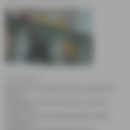
Sintija Čepanone
Parex banka visās filiālēs un klientu apkalpošanas
centros
darba dienās no pulksten 10 līdz 11 ir ieviesusi
«Pensionāru
stundu». Tās laikā vecākā gada gājuma cilvēkus
konsultē par