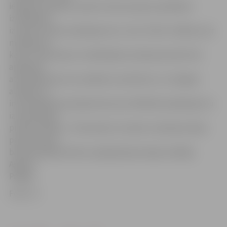
iekasēta samaksa, daudzi valsts pensiju saņēmēji ir
izvēlējušies
izmantot banku pakalpojumus, taču trūkst zināšanu par
maksājumu
karšu izmantošanu. Norādītajā stundā pensionāri tiks
apkalpoti
atsevišķā kasē, kas marķēta ar pulksteni, un sniegtas
atbildes uz
interesējošiem jautājumiem par attālināto pakalpojumu
izmantošanas
priekšrocībām,» «Pensionāru stundas» ieviešanas ideju
pamato Parex
bankas Baltijas klientu apkalpošanas daļas vadītāja
Agnese
Paegle.
Foto: JV