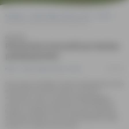
Sākumlapa
Portāla “Jelgavas Vēstnesis” arhīvs
Pilsētā
Pensionārus konsultē par bankas pakalpojumiem
Klausīties
Pensionārus konsultē par bankas
pakalpojumiem
19/01/2010
Pilsētā
Portāla “Jelgavas Vēstnesis” arhīvs
Parex banka visās filiālēs un klientu apkalpošanas centros
darba dienās no pulksten 10 līdz 11 ir ieviesusi
«Pensionāru stundu». Tās laikā vecākā gada gājuma
cilvēkus konsultē par bankomātu un internetbankas
lietošanu, maksājumu karšu izmantošanu iepērkoties,
SMS bankas lietošanu, kā arī citiem jautājumiem. Šāda
iespēja ir arī Jelgavas pensionāriem.