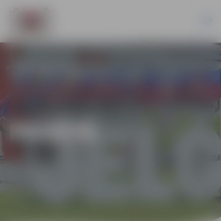
PILSĒTĀ