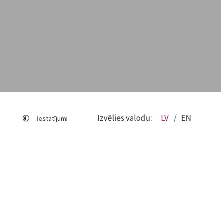
Izvēlies valodu:
LV
EN
Iestatījumi