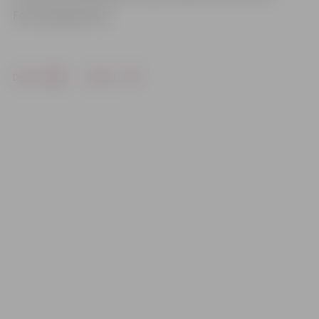
Foto: pievedums.lv
Drukāt
Dalīties