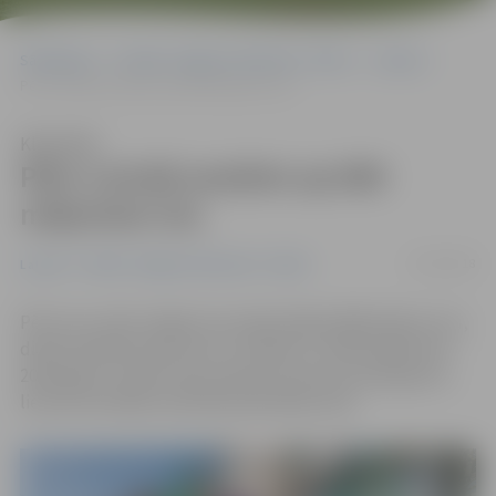
Sākumlapa
Portāla “Jelgavas Vēstnesis” arhīvs
Latvijā
Pērn Latvijā saražots ap 800 miljoniem olu
Klausīties
Pērn Latvijā saražots ap 800
miljoniem olu
31/03/2018
Latvijā
Portāla “Jelgavas Vēstnesis” arhīvs
Pērn visu veidu mājputni Latvijā izdējuši 800 miljonu olu,
dienā saražojot aptuveni 2,2 miljonus. Salīdzinājumā ar
2016. gadu, novērts teju septiņu procentu pieaugums,
liecina Centrālās statistikas pārvaldes dati.