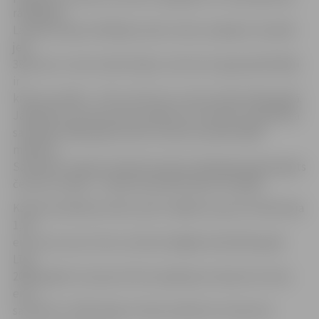
rādītājiem
Latvija izceļas arī Baltijas valstu vidū, saražojot visvairāk
jeb
383 olas uz vienu iedzīvotāju. Lietuvā un Igaunijā rādītāji
ir
krietni zemāki – 275 un 151 ola uz vienu iedzīvotāju gadā.
Jāpiebilst, ka vēsturiski saražoto olu rekords Latvijā tika
sasniegts 1985. gadā, kad olu skaits sasniedza 880
miljonus.
Savukārt Latvijas pirmās brīvvalsts laikā gada gaitā iegūts
četrreiz mazāk – mazāk nekā 200 miljoni olu gadā.
Kā liecina pētījuma dati, pērn vidējā cena par 10 olām bija
1,50
eiro, kas ir par 12 eiro centiem dārgāk nekā 2016. gadā.
Līdz
2006. gadam cena par 10 olu iepakojumu bija zem viena
eiro,
savukārt no 2007. gada, 10 olas maksā virs viena eiro.