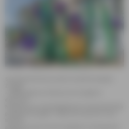
Statistikas dati liecina, ka pērn visvairāk olas iegūtas
Zemgalē
– pēdējos gados tie ir 90 procenti no kopējā olu
daudzuma.
Noskaidrots arī, ka pērnajā gadā viens Latvijas iedzīvotājs
patērēja 207 olas gadā – mēnesī tās ir aptuveni 17 olas.
Identiski
paradumi novēroti arī pirms 10 gadiem. Ar ievērojamiem