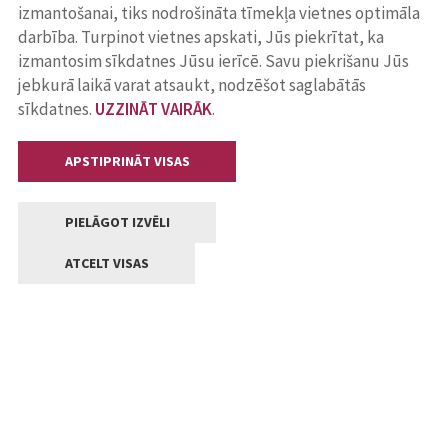
izmantošanai, tiks nodrošināta tīmekļa vietnes optimāla
darbība. Turpinot vietnes apskati, Jūs piekrītat, ka
izmantosim sīkdatnes Jūsu ierīcē. Savu piekrišanu Jūs
jebkurā laikā varat atsaukt, nodzēšot saglabātās
sīkdatnes.
UZZINĀT VAIRĀK
.
APSTIPRINĀT VISAS
PIELĀGOT IZVĒLI
ATCELT VISAS