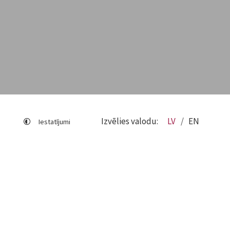
Izvēlies valodu:
LV
EN
Iestatījumi