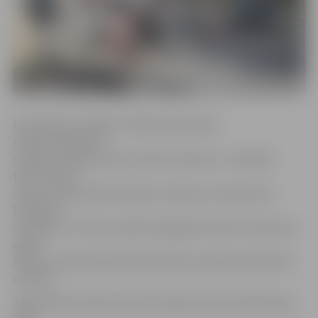
Pašvaldības iestādes «Pilsētsaimniecība»
Apsaimniekošanas
nodaļas vadītājs Imants Auders skaidro, ka «Sadales
tīkls» Pētera
ielā veica gaisa elektrolīniju nomaiņu pret pazemes
kabeļiem,
vienlaikus tur tika nomainīti apgaismes laternu balsti, jo
agrāk
laternu kupoli bija piestiprināti pie vecajiem elektrības
stabiem.
Tagad Pētera ielas posmā no Zirgu ielas līdz Ūdensvada