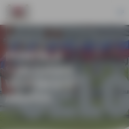
PORTĀLA
“JELGAVAS
VĒSTNESIS”
ARHĪVS