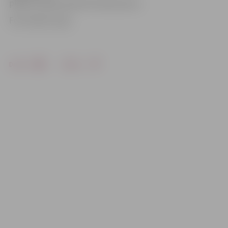
plānoti vairāk nekā 247 tūkstoši eiro.
Foto: Raitis Supe
Drukāt
Dalīties