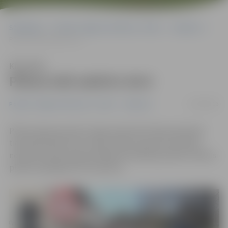
Sākumlapa
Portāla “Jelgavas Vēstnesis” arhīvs
Satiksme
Pētera ielā sakārto ietvi
Klausīties
Pētera ielā sakārto ietvi
21/04/2016
Portāla “Jelgavas Vēstnesis” arhīvs
Satiksme
Pētera ielas posmā no Zirgu ielas līdz Ūdensvada ielai
tiek pārbūvēta ietve. Darbu laikā transporta kustība
notiek pa divām sašaurinātām braukšanas joslām. Darbus
plānots pabeigt līdz 30. aprīlim.