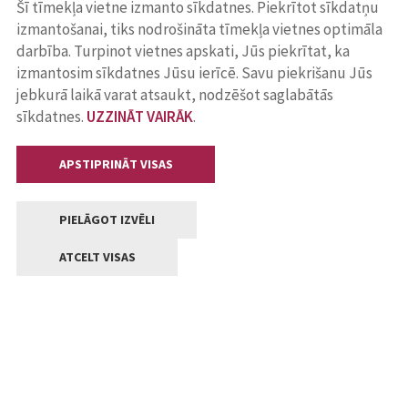
Šī tīmekļa vietne izmanto sīkdatnes. Piekrītot sīkdatņu
izmantošanai, tiks nodrošināta tīmekļa vietnes optimāla
darbība. Turpinot vietnes apskati, Jūs piekrītat, ka
izmantosim sīkdatnes Jūsu ierīcē. Savu piekrišanu Jūs
jebkurā laikā varat atsaukt, nodzēšot saglabātās
sīkdatnes.
UZZINĀT VAIRĀK
.
APSTIPRINĀT VISAS
PIELĀGOT IZVĒLI
ATCELT VISAS