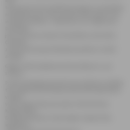
ielai
tiek atjaunots ietves asfaltbetona segums un nomainītas
nolietojušās ceļa un ietvju apmales. Darbu laikā tur tiks
ierobežota satiksme – ceļa posmos, kur ir slēgta viena
braukšanas
josla, divvirzienu satiksme nodrošināta ar ceļa zīmēm.
Ceļa darbu
zonas posmā transportlīdzekļiem apstāties un stāvēt
aizliegts.
Gājēju kustība iespējama pa ielas pretējo pusi – gar
stadionu.
Portāls www.jelgavasvestnesis.lv jau rakstīja, ka «Sadales
tīkls» šogad investē līdzekļus elektrotīkla sakārtošanai
vairākās
vietās Jelgavā: Zirgu ielas rajonā, Pulkveža Oskara
Kalpaka rajonā,
Dambja ielas rajonā, 6. līnijā. Kopējie «Sadales tīkla»
ieguldījumi