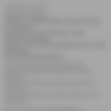
www.jelgavasvestnesis.lv
Salīdzinot ar šā gada 1.
ceturksni, 2. ceturkšņa beigās uzkrājumus veidoja
jau vairāk nekā
puse jeb 59% Latvijas iedzīvotāju. Turklāt
pieaugušas arī uzkrātās
summas – 28% ik mēnesi uzkrājumiem novirza vairāk
nekā 50 latus,
liecina GE Money Bank pētījums.
GE Money Bank Preses sekretāre Tija Ezeriņa
informē, ka vēl šā gada marta beigās 51% Latvijas
iedzīvotāju
norādīja, ka uzkrājumus neveido, jo tam neatliekot
naudas, bet
summas virs 50 latiem katru mēnesi uzkrāja vien 17%
respondentu.
Kopš 1. ceturkšņa ir redzamas pārmaiņas arī