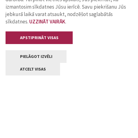
izmantosim sīkdatnes Jūsu ierīcē. Savu piekrišanu Jūs
jebkurā laikā varat atsaukt, nodzēšot saglabātās
sīkdatnes.
UZZINĀT VAIRĀK
.
APSTIPRINĀT VISAS
PIELĀGOT IZVĒLI
ATCELT VISAS
Kontakti