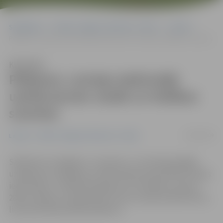
Sākumlapa
Portāla “Jelgavas Vēstnesis” arhīvs
Latvijā
Pētījums: Latvijas iedzīvotāji uzkrāj aizvien vairāk un lielākas summas
Klausīties
Pētījums: Latvijas iedzīvotāji
uzkrāj aizvien vairāk un lielākas
summas
26/08/2009
Latvijā
Portāla “Jelgavas Vēstnesis” arhīvs
Salīdzinot ar šā gada 1. ceturksni, 2. ceturkšņa beigās
uzkrājumus veidoja jau vairāk nekā puse jeb 59% Latvijas
iedzīvotāju. Turklāt pieaugušas arī uzkrātās summas –
28% ik mēnesi uzkrājumiem novirza vairāk nekā 50 latus,
liecina GE Money Bank pētījums.