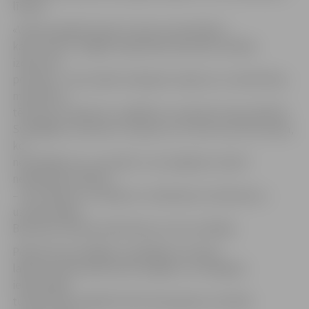
līmenī.
«Vasara nepārprotami ir viens no periodiem,
kad uzkrāt ir vieglāk. Šajā laikā samazinās vairākas
izdevumu
pozīcijas – komunālie maksājumi (apkure un elektrība),
mazinās arī
tēriņi par transportu, izglītību un parasti arī par pārtiku.
Svarīgākais moments ir saprast, kur tiek novirzīta nauda,
ko
neiztērējam, ko, savukārt, nav iespējams izdarīt
neplānojot budžetu
– tas ir jebkuru uzkrājumu veidošanas stūrakmens,»
uzskata Signe
Bierande, Naudas plānošanas centra vadītāja.
Pētījumā arī atklājās, ka pēdējā ceturkšņa
laikā visvairāk sākuši krāt Latgales un Zemgales
iedzīvotāju,
turklāt tieši Latgalē būtiski pieaugušas uzkrātās