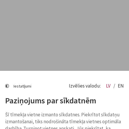
Izvēlies valodu:
LV
EN
Iestatījumi
Paziņojums par sīkdatnēm
Šī tīmekļa vietne izmanto sīkdatnes. Piekrītot sīkdatņu
izmantošanai, tiks nodrošināta tīmekļa vietnes optimāla
darbība. Turpinot vietnes apskati, Jūs piekrītat, ka