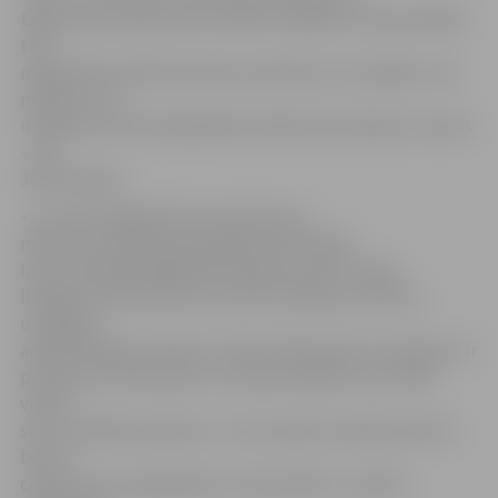
tajā ziņā, kā nauda tiek uzkrāta. Lielākas summas biežāk
tiek
noguldītas pelnošos banku produktos, bet mājās «zem
matrača» vai
norēķinu kontā tiek glabātas salīdzinoši nelielas summas
– LVL
36-50 mēnesī.
«Ja marta beigās 8% respondentu ik
mēnesi novirzīja bankas depozītā
100-200
latu
, tad jūlija beigās šādi rīkojas jau 32%. Tāpat
lielākas summas tiek novirzītas uzkrājumu kontos,
uzkrājošā
apdrošināšanā, pensiju 3. līmenī. Manuprāt, šī tendence ir
pozitīva, jo liecina par to, ka iedzīvotāji ne vien vēlas
veidot
savu «drošības spilvenu» un lai nauda turpinātu pelnīt,
bet arī
cenšas savus noguldījumus diversificēt,» analizē