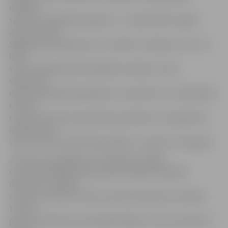
drošības
spilvenu meklētāju segments – iepriekš 19%, tagad
aptuveni 26%.
Šajā grupā esošajiem jau ir izveidoti uzkrājumi, taču tie
bieži
vien to lielākā daļa tiek glabāti norēķinu kontā,
salīdzinoši
neliela daļa kādā noguldījumu produktā. Ar izveidotajām
naudas
rezervēm šīs grupas pārstāvji, paliekot bez regulāriem
ienākumiem,
varētu iztikt mazāk nekā pusgadu,» skaidro A.Čerņagins.
Jāmin arī, ka pēdējos trīs mēnešos «krājēji»
caurmērā biežāk nekā iepriekš līdzekļus nogulda
depozītos. Lielākas
summas ir sākuši uzkrāt arī pasīvie pārmaiņu ieviesēji,
taču šīs
grupas pārstāvji aizvien glabā mājās vai novirza pensiju 3.