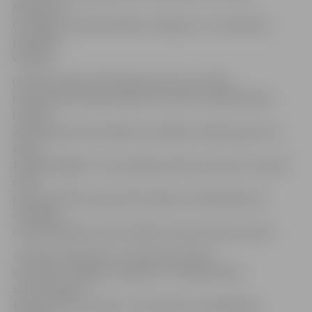
Aleksandrs
Čerņagins, GE Money Bank uzkrājumu un investīciju
produktu
vadītājs.
GE Money Bank vēl šā gada aprīlī prezentēja
Latvijas iedzīvotāju ieradumu matricu, tajā attēlojot
Latvijas
iedzīvotāju ekonomiskās uzvedības modeli (pasīvi vai
aktīvi
tērētāji/krājēji). Toreiz pētījumā tika secināts, ka vairāk
nekā
puse jeb 53% Latvijas iedzīvotāju ir klasificējami kā
«Tērētāji» –
nauda lielākoties tiek iztērēta, nekas netiek uzkrāts.
«Arī šajos segmentos ir redzama kustība –
virzienā uz «Krājēju» segmentu. Tērētāju daļa ir
samazinājusies
teju par 12%, savukārt, visai būtiski ir palielinājies