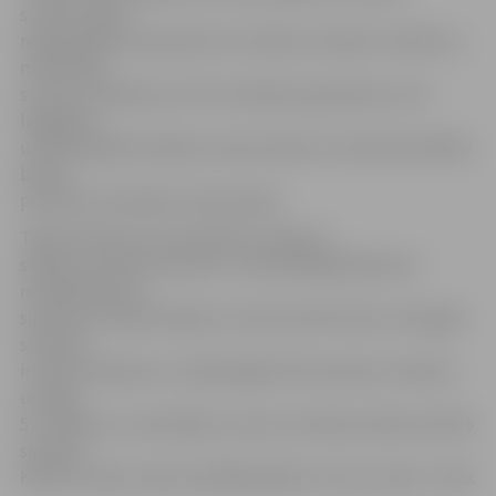
summas. Šajā
reģionā 42% respondentu ik mēnesi uzkrāj 51–100 latus,
martā šādu
summu uzkrāja vien 11%. Vienlaikus gan jāmin, ka ¾
latgaliešu
uzkrāto glabā norēķinu kontā, kamēr caurmērā aktīvākie
banku
produktu lietotāji ir vidzemnieki.
Tāpat būtiski savu finansiālo situāciju ir
sākušas uzlabot sievietes. Ja iepriekšējā pētījumā
noskaidrojās, ka
sievietes uzkrāj mazākas summas nekā vīrieši, tad tagad
situācija
ir krasi mainījusies. Jūlija beigās 22% sieviešu ik mēnesi
uzkrāja
51–100 latus, martā šādu summu ik mēnesi atlika vien 8%
sieviešu.
Kamēr vīriešu vidū šis rādītājs jūlijā ir 12, bet martā – 10%.