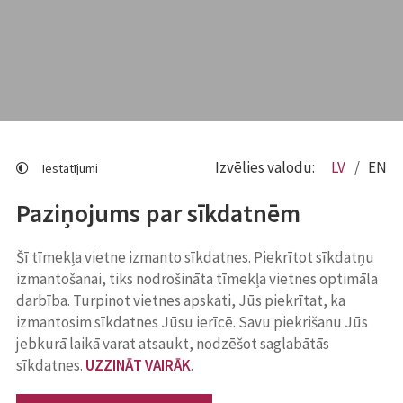
Izvēlies valodu:
LV
EN
Iestatījumi
Paziņojums par sīkdatnēm
Šī tīmekļa vietne izmanto sīkdatnes. Piekrītot sīkdatņu
izmantošanai, tiks nodrošināta tīmekļa vietnes optimāla
darbība. Turpinot vietnes apskati, Jūs piekrītat, ka
izmantosim sīkdatnes Jūsu ierīcē. Savu piekrišanu Jūs
jebkurā laikā varat atsaukt, nodzēšot saglabātās
sīkdatnes.
UZZINĀT VAIRĀK
.