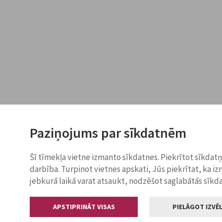
Paziņojums par sīkdatnēm
Šī tīmekļa vietne izmanto sīkdatnes. Piekrītot sīkdat
darbība. Turpinot vietnes apskati, Jūs piekrītat, ka i
jebkurā laikā varat atsaukt, nodzēšot saglabātās sīkd
APSTIPRINĀT VISAS
PIELĀGOT IZVĒL