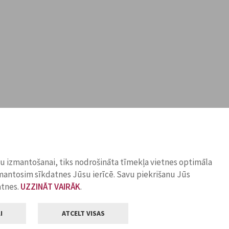
ņu izmantošanai, tiks nodrošināta tīmekļa vietnes optimāla
zmantosim sīkdatnes Jūsu ierīcē. Savu piekrišanu Jūs
atnes.
UZZINĀT VAIRĀK
.
I
ATCELT VISAS