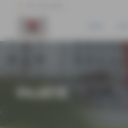
18 °C, 4.7 m/s, 83.5 %
JAUNUMI
PILSĒ
PILSĒTĀ