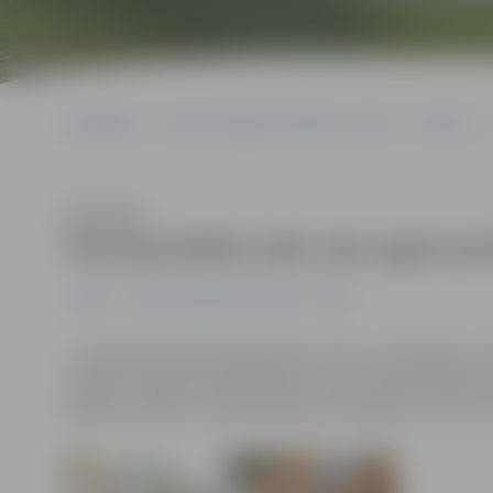
Sākumlapa
Portāla “Jelgavas Vēstnesis” arhīvs
Pilsētā
Klausīties
Pie baravikām tiek vien agrie pir
Pilsētā
Portāla “Jelgavas Vēstnesis” arhīvs
Ja vakariņās vēlies kārtīgu beku mērci, pie bekām, ja d
pircējs. Pusdienas laikā pilsētas centra tirdzniecības vi
gailenes. Bekas un apšu beciņas arī mežā esot retums, k