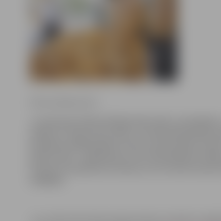
Ritma Gaidamoviča
Ja vakariņās vēlies kārtīgu beku mērci, pie bekām,
dodies uz tirgu nevis mežu, vari tikt tikai būdams a
Pusdienas laikā pilsētas centra tirdzniecības vietās
Driksas ielā – nopērkamas vairs tikai gailenes. Bek
beciņas arī mežā esot retums, ko var uziet vien ļot
meklējot.
Jau vairāk nekā mēnesi jelgavniekiem iespējams iegādā