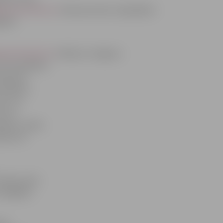
avasvestnesis.lv/
dodas pie sēņu tirgotājiem
ģinām
asvestnesis.lv/
atklāj, ka Jelgavas
ā, ka apsēdies
belniece
vairākiem
as, kur
aču ar
rpiem, sēnes
jama arī
riksas ielā,
z dārgākas