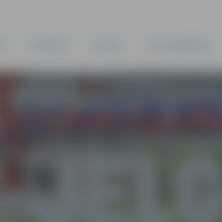
TA
PAŠVALDĪBA
IESTĀDES
KAPITĀLSABIEDRĪBAS