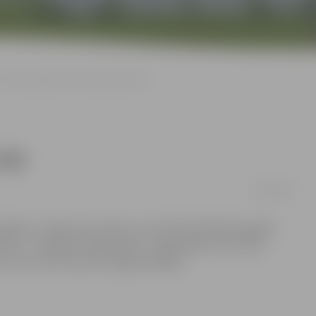
Pie baravikām tiek vien agrie pircēji
cēji
16/08/2008
odies uz tirgu nevis mežu, vari tikt tikai būdams agrais
etās – Lielajā un Driksas ielā – nopērkamas vairs tikai
o var uziet vien ļoti rūpīgi meklējot.