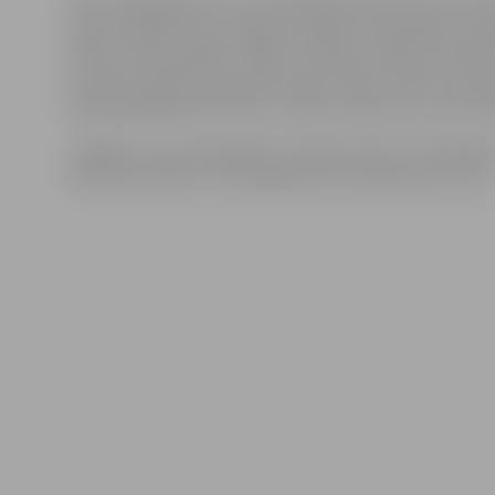
Sēņu tirgotājas atzīst, ka cilvēki sēnes pērk, bet inter
neesot pārāk liela, jo tagad cilvēkiem primārāk esot s
bērnus skolas gaitām, tāpēc atsakās no liekiem tēriņie
arī tādi, kas gan sava prieka, gan arī lieku tēriņu aizta
dēļ labprātāk paši doties uz mežu sēnes lasīt, nevis tās
Taujājot, kā ar meža ogām, kundzes atzīst, ka brūklen
dzērvenes būšot, taču tagad tās vēl nedaudz par zaļu