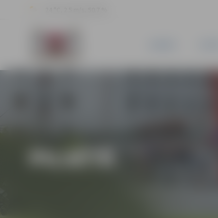
24 °C, 2.5 m/s, 50.7 %
JAUNUMI
PILSĒ
PILSĒTĀ