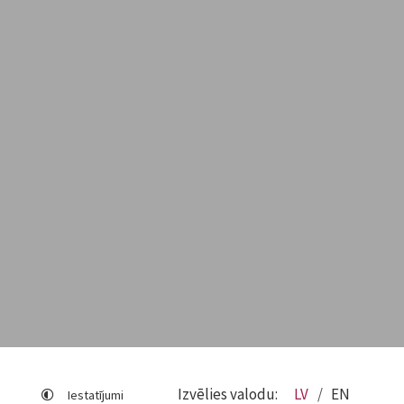
Izvēlies valodu:
LV
EN
Iestatījumi