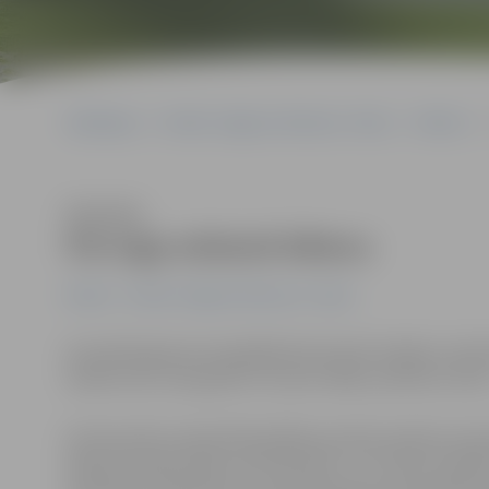
Sākumlapa
Portāla “Jelgavas Vēstnesis” arhīvs
Pilsētā
Klausīties
Pie loga atdzesē ēdienu
Pilsētā
Portāla “Jelgavas Vēstnesis” arhīvs
Aizvadītā gada pirmspēdējā dienā iedzīvotājiem steidz
Ganību ielu, bet gandrīz stundu vēlāk, pulksten 23.26,
30. decembra vakarā Pašvaldības policija saņēma izsa
kāda dzīvokļa Ganību ielā nāk dūmi. «Uz vietas atrad