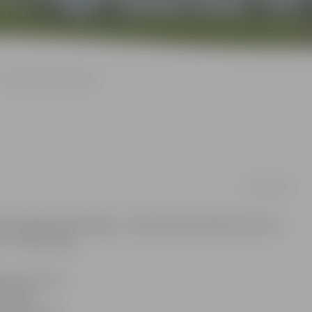
Pie loga atdzesē ēdienu
02/01/2016
ās palīgā ugunsdzēsēji – 30. decembrī pulksten 22.33 uz
 – uz Veco ceļu.
ukumu, ka no
ās VUGD