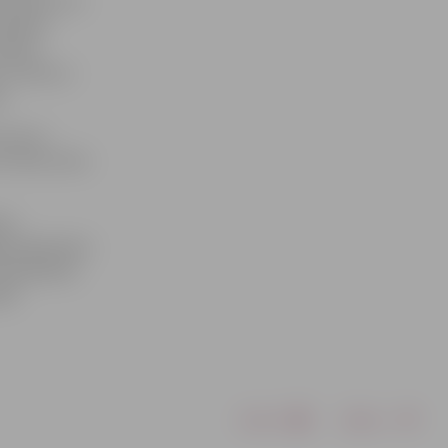
zīvoklī, kur
a ēdiena
kaidro
 ka līdz ar
a.
urtuve –
s ēkas siena.
īna
a sabiedrisko
s īpašnieku
ūt.
Drukāt
Dalīties