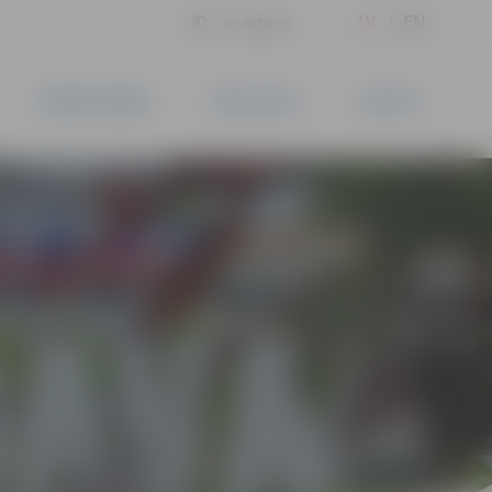
LV
EN
Iestatījumi
UZŅĒMĒJDARBĪBA
PAKALPOJUMI
KONTAKTI