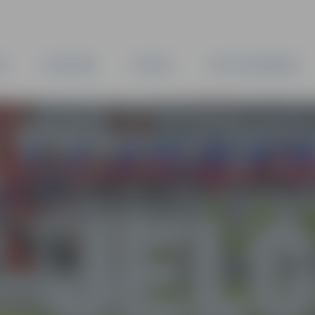
TA
PAŠVALDĪBA
IESTĀDES
KAPITĀLSABIEDRĪBAS