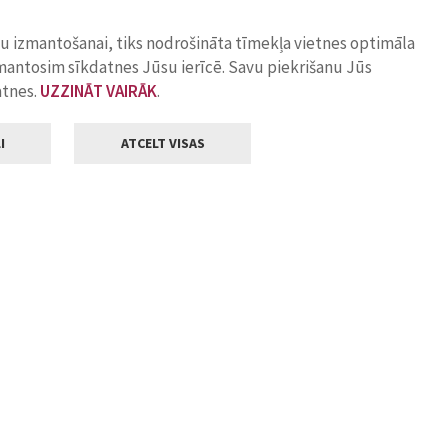
ņu izmantošanai, tiks nodrošināta tīmekļa vietnes optimāla
zmantosim sīkdatnes Jūsu ierīcē. Savu piekrišanu Jūs
atnes.
UZZINĀT VAIRĀK
.
I
ATCELT VISAS
Klientu apkalpošana
ilsētas pašvaldība
Darba laiks
, Jelgava, LV-3001
Pirmdienās
8.00 - 18.00
Otrdienās
8.00 - 17.00
22
Trešdienās
8.00 - 17.00
va.lv
Ceturtdienās
8.00 - 17.00