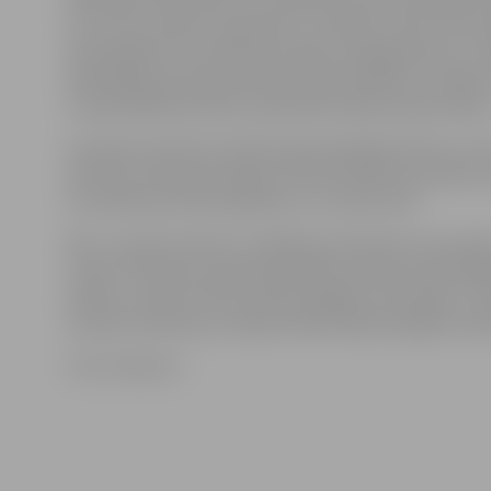
darbinieki. Noskaidrots, ka piedūmojums konstatēts d
aiz virtuves loga uz palodzes ir uztaisīts statīvs karst
atdzesēšanai, un atdziestot ēdiens radīja garaiņus,» s
Pašvaldības policijas pārstāve Sandra Reksce, norādot,
to pašvaldības policistu palīdzība nebija nepieciešam
Savukārt pulksten 23.36 Vecajā ceļā dega kamīns un k
divstāvu dzīvojamā mājā no kamīna sākusi gruzdēt pirt
Gruzdošā siena tika apdzēsta, un cietušo nav.
Bet 1. janvārī pulksten 7.28 Māras ielā dzēsta automaš
«Audi». Notikuma vietā Pašvaldības policija nodrošināj
kārtību, kamēr VUGD nodzēsa degošo automašīnu. Tā
sastapt neizdevās, jo kāpņutelpā nebija iespējams iekļ
Foto: skaties.lv