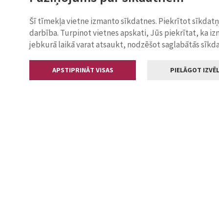
Šī tīmekļa vietne izmanto sīkdatnes. Piekrītot sīkdat
darbība. Turpinot vietnes apskati, Jūs piekrītat, ka i
jebkurā laikā varat atsaukt, nodzēšot saglabātās sīkd
APSTIPRINĀT VISAS
PIELĀGOT IZVĒL
Kontakti
Jelgavas valstp
Lielā iela 11
+371 630055
pasts@jelga