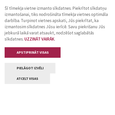
Šī tīmekļa vietne izmanto sīkdatnes. Piekrītot sīkdatņu
izmantošanai, tiks nodrošināta tīmekļa vietnes optimāla
darbība. Turpinot vietnes apskati, Jūs piekrītat, ka
izmantosim sīkdatnes Jūsu ierīcē. Savu piekrišanu Jūs
jebkurā laikā varat atsaukt, nodzēšot saglabātās
sīkdatnes.
UZZINĀT VAIRĀK
.
APSTIPRINĀT VISAS
PIELĀGOT IZVĒLI
ATCELT VISAS