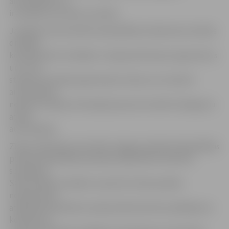
automašīnas tur
ir atstātas visu dienu vai nakti.
Jautājums tika izskatīts pašvaldības Satiksmes kustības
drošības
komisijas sēd. Izvērtējot «Latvijas dzelzceļa» argumentus
un to, ka
stacijas teritorijā ir gana daudz vietas, kur novietot
automašīnas,
nolemts stacijas teritorijā pie perona noteikt aizliegumu
atstāt
automašīnas.
Zīmju ievērošanu kontrolēs Jelgavas pilsētas Pašvaldības
policija. Pašvaldības policijas sabiedrisko attiecību
speciāliste
Sandra Reksce skaidro, ka par šīs zīmes prasību
neievērošanu
atbildība paredzēta Latvijas Administratīvo pārkāpumu
kodeksā un