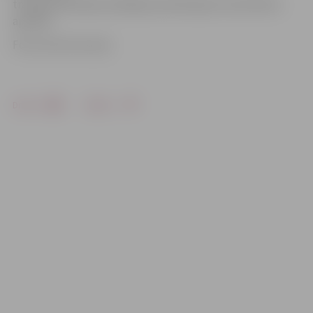
transportlīdzekļa vadītājam piemērojams sods 40 eiro
apmērā.
Foto: Austris Auziņš
Drukāt
Dalīties