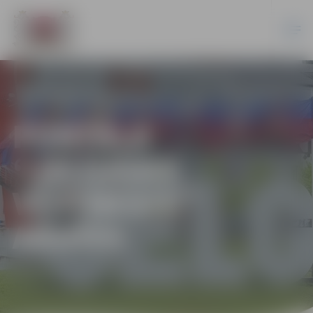
PORTĀLA
“JELGAVAS
VĒSTNESIS”
ARHĪVS