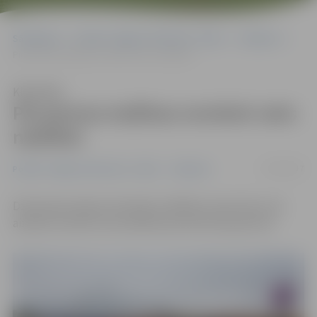
Sākumlapa
Portāla “Jelgavas Vēstnesis” arhīvs
Satiksme
Pie perona mašīnas novietot vairs nedrīkst
Klausīties
Pie perona mašīnas novietot vairs
nedrīkst
17/07/2017
Portāla “Jelgavas Vēstnesis” arhīvs
Satiksme
Dzelzceļa stacijas teritorijā uzstādītas ceļa zīmes, kas
aizliedz novietot automašīnas pie dzelzceļa perona.