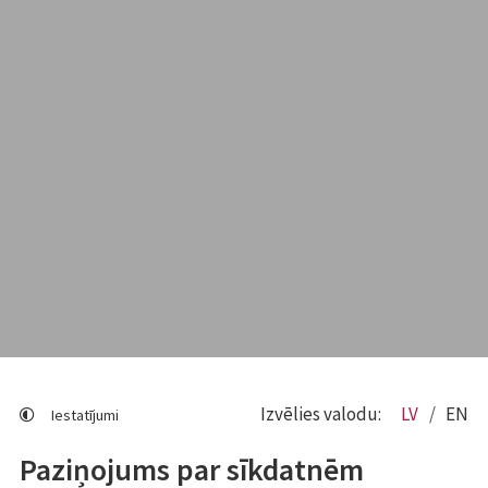
Izvēlies valodu:
LV
EN
Iestatījumi
Paziņojums par sīkdatnēm