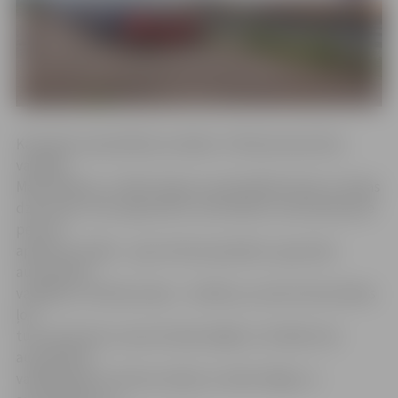
Kā skaidro pašvaldības iestādes «Pilsētsaimniecība»
vadītājs
Māris Mielavs, ar šādu lūgumu pašvaldībā vērsās «Latvijas
dzelzceļš». Viņu arguments: automašīnu novietošana pie
perona
apdraud cilvēku – gan vilciena pasažieru, gan pašu
automašīnu
vadītāju un līdzbraucēju – drošību, jo nereti tās atstātas
ļoti
tuvu peronam un pat atrodas daļēji uz tā. Bieži vien
automašīnu
vadītāji paši ar vilcienu dodas uz darbu Rīgā, un