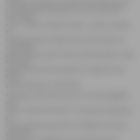
arheologs. Viņš piebilst, ka šobrīd Trīsvienības baznīcas
teritorijā esošajos apbedījumos atrastas vairāk nekā
simts dažādu
valstu – Polijas, Zviedrijas, Prūsijas – monētas. «Domāju,
ka
lielākā daļa naudas vienkārši izkritusi baznīcēniem un
caur šķirbām
grīdā nonākušas zemē. Tomēr šīs monētas atklās to, kāda
bija naudas
apgrozība Kurzemes hercogistē no 17. gadsimta vidus
līdz 18.
gadsimta sākumam,» tā M.Lūsēns.
Arheologu atradumi liecina par to, ka mirušie apglabāti
koka
zārkos un bijuši ietīti līķautos. To apstiprina kniepadatas,
kas
atrastas gan kapos, gan savrup. «Iespējams, ka varēsim
pateikt, kas