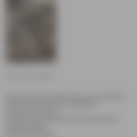
Ilze Knusle-Jankevica
Šobrīd Svētās Trīsvienības baznīcas teritorijā tiek
veidota kanalizācijas trase. Būvnieki ar
ekskavatoriem noņem
apmēram metru biezu kārtu, bet darbu pabeidz
arheologi, rūpīgi
izpētot zemes dzīles.