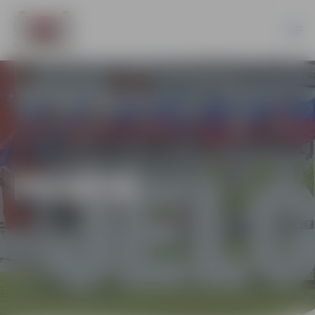
PILSĒTĀ