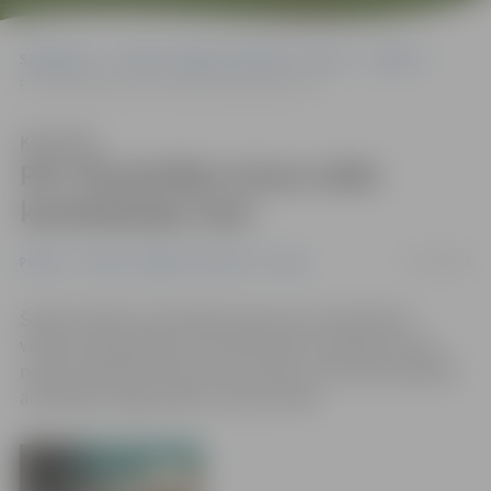
Sākumlapa
Portāla “Jelgavas Vēstnesis” arhīvs
Pilsētā
Pie Trīsvienības torņa veido kanalizācijas trasi
Klausīties
Pie Trīsvienības torņa veido
kanalizācijas trasi
22/07/2009
Pilsētā
Portāla “Jelgavas Vēstnesis” arhīvs
Šobrīd Svētās Trīsvienības baznīcas teritorijā tiek
veidota kanalizācijas trase. Būvnieki ar ekskavatoriem
noņem apmēram metru biezu kārtu, bet darbu pabeidz
arheologi, rūpīgi izpētot zemes dzīles.