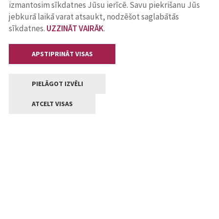
izmantosim sīkdatnes Jūsu ierīcē. Savu piekrišanu Jūs
jebkurā laikā varat atsaukt, nodzēšot saglabātās
sīkdatnes.
UZZINĀT VAIRĀK
.
APSTIPRINĀT VISAS
PIELĀGOT IZVĒLI
ATCELT VISAS
Kontakti
Jelgavas valstpilsētas pašvaldība