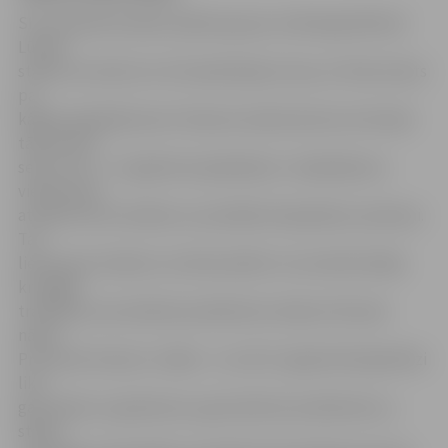
SIA «Arhitektoniskās izpētes grupa» arheologs Mārtiņš
Lūsēns
stāsta, ka vietā, kur iet kanalizācijas trase, arī tiek atrasts
pa
kādam apbedījumam. Pavisam senās baznīcas teritorijā
tādi atrasti
seši un visi – 17. gadsimta apbedījumi. «Apbedījuma
vietās esam
atraduši vien monētas un pa kādai kniepadatai, podziņai.
Tas
liecina par tendenci, ka lielo pilsētu tuvumā dominēja
kristīgās
tradīcijas, kas aizliedza priekšmetu došanu līdz pēc
nāves.
Provincēs tā aina ir citāda – tur vēl 17. gadsimtā kapā līdzi
lika
gan saktas un gredzenus, gan iedzīves priekšmetus,»
stāsta