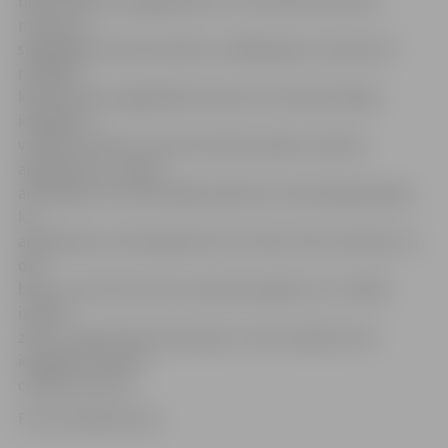
bija cilvēki, kas apglabāti pie Trīsvienības dienvidu
mūriem. Ir
saglabājies baznīcas plāns no 1688. gada, kurā precīzi
norādīts,
kāda dzimtas apglabātas baznīcas teritorijā. Tāpēc,
iespējams,
varēsim noteikt, kurām dzimtām pieder atraktie
apbedījumi,» stāsta
arheologs. Pēc sākotnējās apskates antropologi pieļauj,
ka
apbedījumos atdusējušies divi vīrieši, divas sievietes un
divi
bērni, no kuriem viens nav bijis pat gadu vecs. Vēlāk,
izpētot
zobu, mugurkaula skriemeļu un ribu stāvokli, būs
iespējams pateikt
cilvēku vecumu.
Foto: Kristaps Hercs