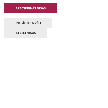
APSTIPRINĀT VISAS
PIELĀGOT IZVĒLI
ATCELT VISAS
Kontakti
Jelgavas valstpilsētas pašvaldība
Lielā iela 11, Jelgava, LV-3001
+371 63005522