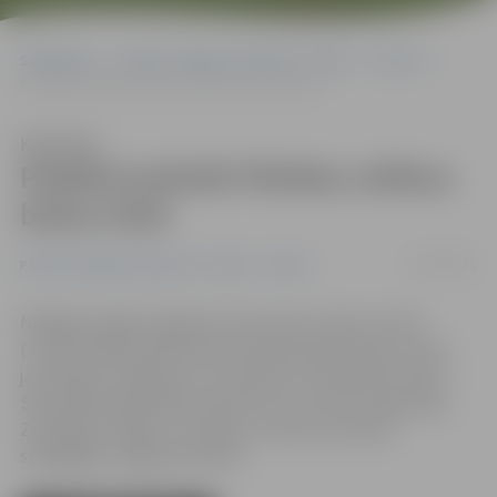
Sākumlapa
Portāla “Jelgavas Vēstnesis” arhīvs
Sports
Piedāvā atzīmēt Pilsētas svētkus boksa zīmē
Klausīties
Piedāvā atzīmēt Pilsētas svētkus
boksa zīmē
25/05/2011
Portāla “Jelgavas Vēstnesis” arhīvs
Sports
Nedēļas nogalē Jelgavas Cīņas sporta veidu centrā
(JCSVC) Raiņa ielā 6 notiks starptautisks boksa turnīrs
jauniešiem, kadetiem un junioriem «Olimpiskā cerība».
Sacensībās piedalīsies sportisti no Lietuvas, Igaunijas,
Zviedrijas, Polijas un Latvijas, tostarp, protams,
spēcīgākie Jelgavas bokseri.