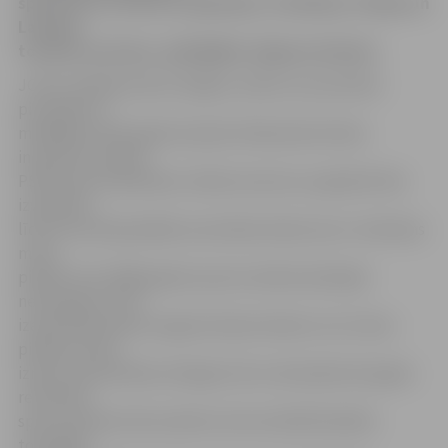
sportisti no Lietuvas, Igaunijas, Zviedrijas, Polijas un
Latvijas,
tostarp, protams, spēcīgākie Jelgavas bokseri.
JCSVC vadītājs Andris Vasiļjevs stāsta, ka sacensību
pirmsākumi
meklējami 1975. gadā, kad pēc Aleksandra Knoha
iniciatīvas tā laika
PSRS sporta biedrības «Darba rezerves» paspārnē tika
izveidotas
līdz šim ievērojamākās sacensības boksā, kas ir notikušas
mūsu
pilsētā. Līdz 1989. gadam sporta sistēma darbojās
nevainojami, tika
izaudzināti daudzi augstas klases bokseri, kuri mūsu
pilsētas vārdu
iznesa vissavienības mērogā. Līdz ar deviņdesmito gadu
reformām
sporta sistēma tika mainīta, kā rezultātā likvidēta
toreizējās