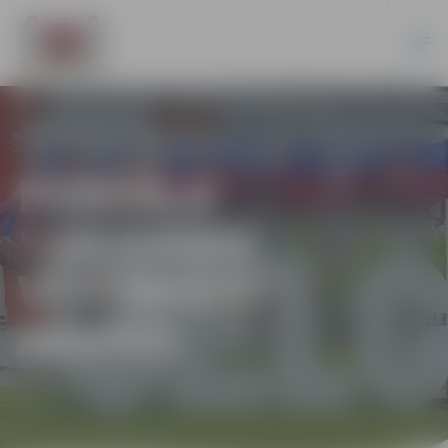
PORTĀLA
“JELGAVAS
VĒSTNESIS”
ARHĪVS