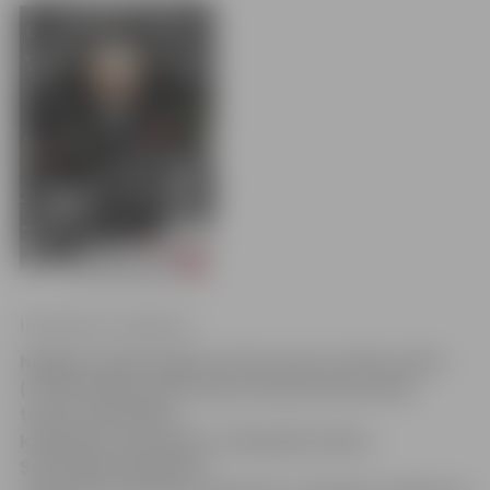
Ilze Knusle-Jankevica
Nedēļas nogalē Jelgavas Cīņas sporta veidu centrā
(JCSVC) Raiņa ielā 6 notiks starptautisks boksa
turnīrs jauniešiem,
kadetiem un junioriem «Olimpiskā cerība».
Sacensībās piedalīsies