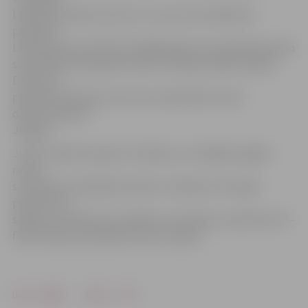
biedrība «Darba rezerves» un viss, kas atradās tās
paspārnē.
Laika posmā no 1975. līdz 1989. gadam vissavienības boksa
sacensībās «Olimpiskā cerība» startēja vairāki topošie
Eiropas un
pasaules čempioni, kuri savu meistarību toreiz
demonstrēja arī
Jelgavā.
JCSVC nolēmis atjaunot tradīciju, un nedēļas nogalē
notiks
sacensības «Olimpiskā cerība». Sestdien, 28. maijā,
pulksten 15
sāksies pusfināli, bet svētdien, 29. maijā, no pulksten 10 –
fināli. Ieeja sacensībās būs bez maksas.
Drukāt
Dalīties