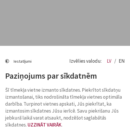
Izvēlies valodu:
LV
EN
Iestatījumi
Paziņojums par sīkdatnēm
Šī tīmekļa vietne izmanto sīkdatnes. Piekrītot sīkdatņu
izmantošanai, tiks nodrošināta tīmekļa vietnes optimāla
darbība. Turpinot vietnes apskati, Jūs piekrītat, ka
izmantosim sīkdatnes Jūsu ierīcē. Savu piekrišanu Jūs
jebkurā laikā varat atsaukt, nodzēšot saglabātās
sīkdatnes.
UZZINĀT VAIRĀK
.