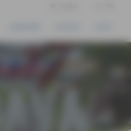
LV
EN
Iestatījumi
UZŅĒMĒJDARBĪBA
PAKALPOJUMI
KONTAKTI