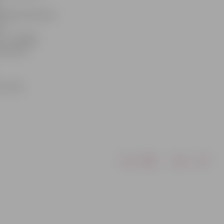
.
šroka tiks dota
av
ts», «Dabīgs
rtneriem.
m, sūtot
Drukāt
Dalīties