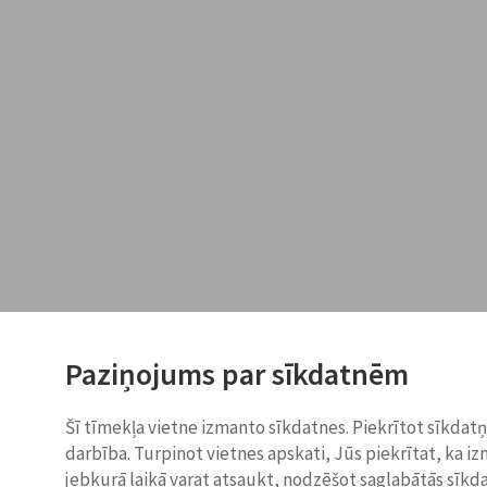
Paziņojums par sīkdatnēm
Šī tīmekļa vietne izmanto sīkdatnes. Piekrītot sīkdat
darbība. Turpinot vietnes apskati, Jūs piekrītat, ka i
jebkurā laikā varat atsaukt, nodzēšot saglabātās sīkd