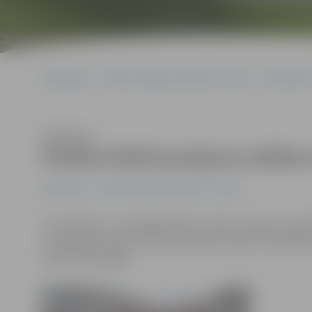
Sākumlapa
Portāla “Jelgavas Vēstnesis” arhīvs
Ekonomika
Klausīties
Piedāvā līdzfinansējumu dalībai
Ekonomika
Portāla “Jelgavas Vēstnesis” arhīvs
Lai atbalstītu uzņēmējdarbību Latvijā, Latvijas Uzņēm
uzņēmējiem saņemt līdz pat 50 procentiem finansēju
aprīlī notiks Rīgā.