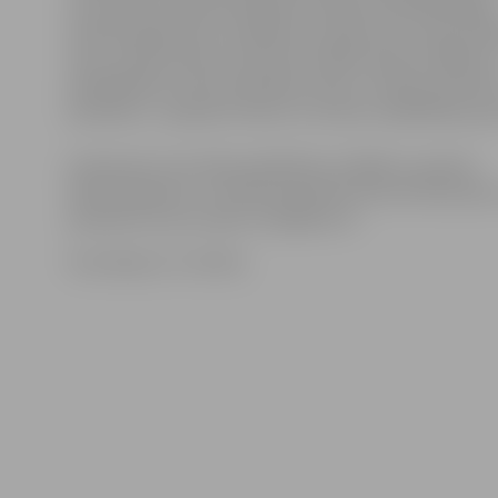
no 24. līdz 26. aprīlim Ķīpsalas izstāžu kompleksā Rīgā
Līdzfinansējumam var jebkurš uzņēmums, tomēr priek
tiem uzņēmumiem, kas līdz šim šāda veida izstādēs n
piedalījušies, kā arī kvalitātes zīmju «Latvijas produk
produkts», «Quality Product of Latvia» sadarbības pa
Interesenti, kas vēlas piedalīties izstādē un saņemt
līdzfinansējumu, aicināti pieteikties līdz 28. februāri
pieteikumu pa e-pastu luac@luac.lv.
Ilustrācija no JV arhīva