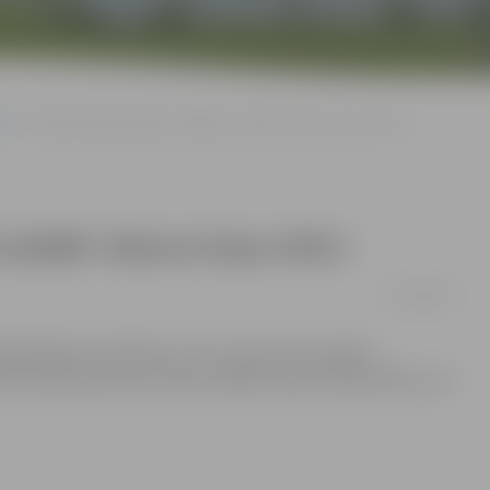
Piedāvā līdzfinansējumu dalībai izstādē «Nature Expo 2015»
 izstādē «Nature Expo 2015»
07/01/2015
ējdarbības attīstības centrs (LUAC) dod iespēju
ma stenda laukuma nomai izstādē «Nature Expo 2015», kas