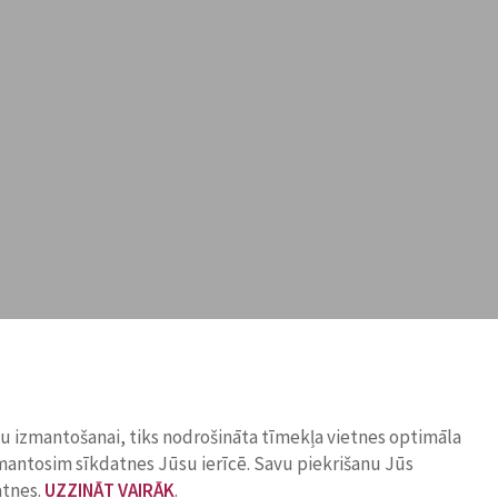
ņu izmantošanai, tiks nodrošināta tīmekļa vietnes optimāla
zmantosim sīkdatnes Jūsu ierīcē. Savu piekrišanu Jūs
atnes.
UZZINĀT VAIRĀK
.