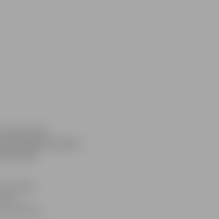
rs (LUAC) dod
m finansējuma stenda
īlī notiks
ās izstādes
eltīta
norisināsies