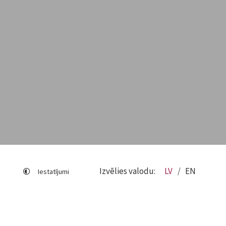
Izvēlies valodu:
LV
EN
Iestatījumi