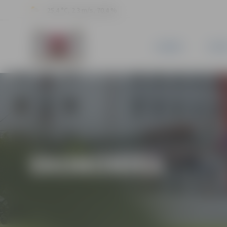
25.4 °C, 2.3 m/s, 70.4 %
JAUNUMI
PILSĒ
EKONOMIKA