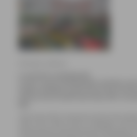
Ilze Knusle-Jankevica
Lai atbalstītu uzņēmējdarbību
Latvijā, Latvijas Uzņēmējdarbības attīstības cent
iespēju uzņēmējiem saņemt līdz pat 50 procentie
laukuma nomai izstādē «Nature Expo 2015», kas apr
Rīgā.
«Nature Expo 2015» vienā apvienos līdz šim labi zinām
«Dārzs. Flora», «Mežs un koks» un «Riga Agro» un būs v
mežsaimniecībai, lauksaimniecībai un dārzkopībai. Tā 