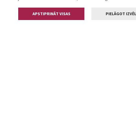
APSTIPRINĀT VISAS
PIELĀGOT IZVĒL
Kontakti
Jelgavas valstp
Lielā iela 11
+371 630055
pasts@jelga
2002-2026 jelgava.lv