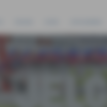
TA
PAŠVALDĪBA
IESTĀDES
KAPITĀLSABIEDRĪBAS