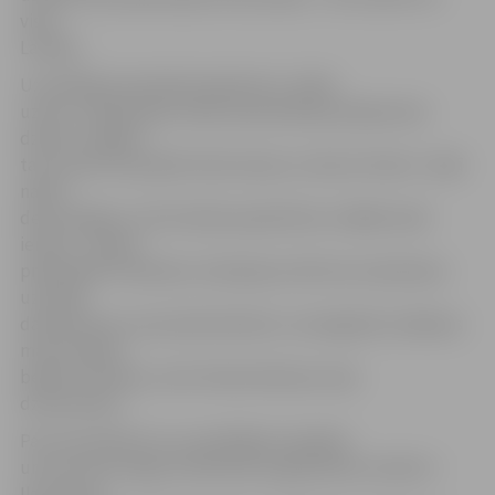
visas
Latvijas.
Uzvarētāju komandas kapteinis U.Jaško
uzsver: «Ikdienā par vides aizsardzības jautājumiem
dzirdu runājam,
taču nereti tas paliek tikai teoriju un domu līmenī. «Zaļā
nakts»
deva iespēju uz šīm lietām paskatīties citādāk nekā
ierasts – daudz
praktiskāk. Piemēram, lekcijā par atkritumu šķirošanu
uzzināju
daudz jauna un pat pārsteidzoša. Jauniegūtās zināšanas
mani mudina
beidzot rīkoties, nevis tikai domāt par zaļo
dzīvesveidu.»
Par 12 punktiem no uzvarētājiem atpalika
un otro vietu ieguva Vidzemes augstskolas studenti –
Ilze Sauša,