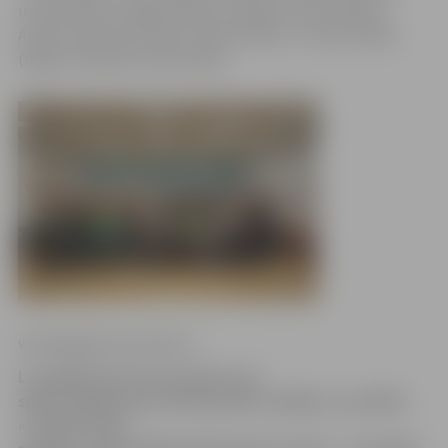
universitāte), Ingrīda Misiņa (Latvijas Universitāte),
Andris Avotiņš (Latvijas Universitāte) un Jānis Dzalbe
(Rīgas Tehniskā universitāte).
www.jelgavasvestnesis.lv
Lai izglītotu jauno paaudzi, kas
spētu rūpēties par Zemeslodes veselību, aizvadīta
«Latvijas Zaļā