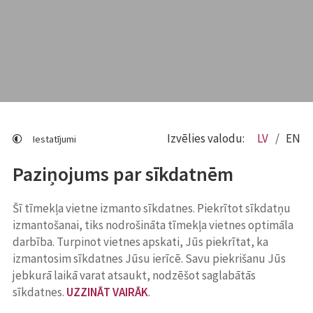
Izvēlies valodu:
LV
EN
Iestatījumi
Paziņojums par sīkdatnēm
Šī tīmekļa vietne izmanto sīkdatnes. Piekrītot sīkdatņu
izmantošanai, tiks nodrošināta tīmekļa vietnes optimāla
darbība. Turpinot vietnes apskati, Jūs piekrītat, ka
izmantosim sīkdatnes Jūsu ierīcē. Savu piekrišanu Jūs
jebkurā laikā varat atsaukt, nodzēšot saglabātās
sīkdatnes.
UZZINĀT VAIRĀK
.