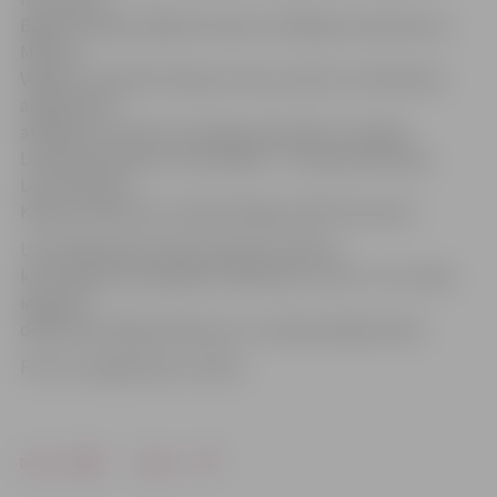
Baiba Cimoška, Baiba Krusiete, Stefānija Jančevska un
Mārtiņš
Vīgants. Savukārt tikai par vienu punktu no Vidzemes
augstskolas
atpalika un trešo vietu ieguva jaunieši no Latvijas
Lauksaimniecības universitātes – Kristaps Dikmanis,
Laura Platace,
Kaspars Kalnozols, Annija Tīberga, Kārlis Vincevičs.
Uzvarētāji balvā saņēma 250 latu dāvanu
karti atpūtas kompleksā «Milzkalns», bet 2. un 3. vietas
ieguvēji –
dabai draudzīgas dāvanas no «Latvijas Zaļā punkta».
Foto: no organizatoru arhīva
Drukāt
Dalīties