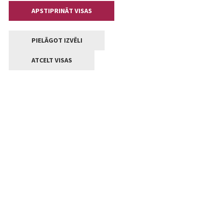
APSTIPRINĀT VISAS
PIELĀGOT IZVĒLI
ATCELT VISAS
Kontakti
Jelgavas valstpilsētas pašvaldība
Lielā iela 11, Jelgava, LV-3001
+371 63005522