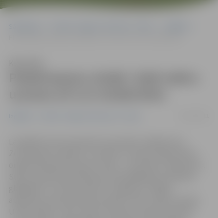
Sākumlapa
Portāla “Jelgavas Vēstnesis” arhīvs
Izglītība
Piedzīvojumu misijā «Zaļā nakts» uzvaras arī LLU studentiem
Klausīties
Piedzīvojumu misijā «Zaļā nakts»
uzvaras arī LLU studentiem
05/12/2011
Izglītība
Portāla “Jelgavas Vēstnesis” arhīvs
Lai izglītotu jauno paaudzi, kas spētu rūpēties par
Zemeslodes veselību, aizvadīta «Latvijas Zaļā punkta»
organizētā piedzīvojumu misija – sacensība «Zaļā nakts».
Sūrā un grūtā sacensībā par prasmīgākajiem planētas
glābējiem ir atzīti jaunieši no Jelgavas un Rīgas
augstskolu apvienotās komandas: Uldis Jaško (Latvijas
Universitāte), Jānis Jaško (Latvijas Lauksaimniecības