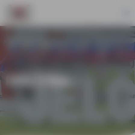
IZGLĪTĪBA