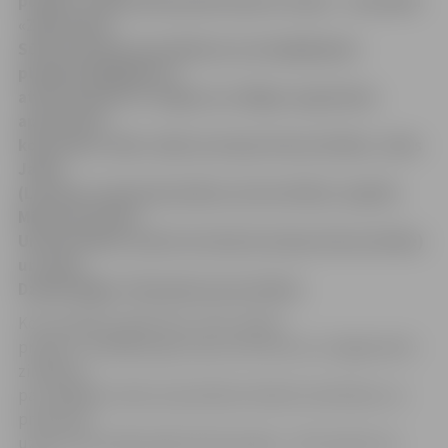
punkta» organizētā piedzīvojumu misija – sacensība
«Zaļā nakts».
Sūrā un grūtā sacensībā par prasmīgākajiem
planētas glābējiem ir
atzīti jaunieši no Jelgavas un Rīgas augstskolu
apvienotās
komandas: Uldis Jaško (Latvijas Universitāte), Jānis
Jaško
(Latvijas Lauksaimniecības universitāte), Ingrīda
Misiņa (Latvijas
Universitāte), Andris Avotiņš (Latvijas Universitāte)
un Jānis
Dzalbe (Rīgas Tehniskā universitāte).
Komunikāciju aģentūras «Eko media»
projektu vadītāja Līga Ivanova informē, ka «Zaļajā naktī»
zināšanas
par dažādām vides aizsardzības tēmām teorētiskos un
praktiskos
uzdevumos pārbaudīja 19 komandas – 95 studenti no