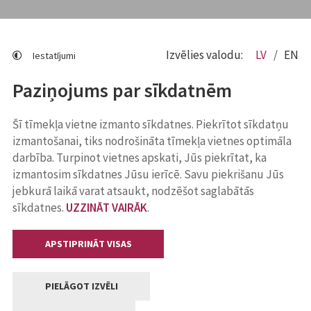
Izvēlies valodu:
LV
EN
Iestatījumi
Paziņojums par sīkdatnēm
Šī tīmekļa vietne izmanto sīkdatnes. Piekrītot sīkdatņu
izmantošanai, tiks nodrošināta tīmekļa vietnes optimāla
darbība. Turpinot vietnes apskati, Jūs piekrītat, ka
izmantosim sīkdatnes Jūsu ierīcē. Savu piekrišanu Jūs
jebkurā laikā varat atsaukt, nodzēšot saglabātās
sīkdatnes.
UZZINĀT VAIRĀK
.
APSTIPRINĀT VISAS
PIELĀGOT IZVĒLI