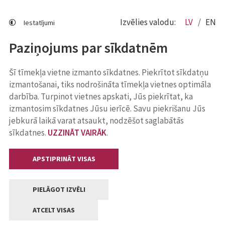
Izvēlies valodu:
LV
EN
Iestatījumi
Paziņojums par sīkdatnēm
Šī tīmekļa vietne izmanto sīkdatnes. Piekrītot sīkdatņu
izmantošanai, tiks nodrošināta tīmekļa vietnes optimāla
darbība. Turpinot vietnes apskati, Jūs piekrītat, ka
izmantosim sīkdatnes Jūsu ierīcē. Savu piekrišanu Jūs
jebkurā laikā varat atsaukt, nodzēšot saglabātās
sīkdatnes.
UZZINĀT VAIRĀK
.
APSTIPRINĀT VISAS
PIELĀGOT IZVĒLI
ATCELT VISAS