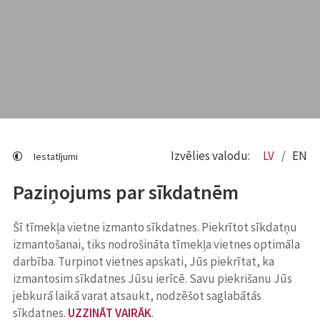
Izvēlies valodu:
LV
EN
Iestatījumi
Paziņojums par sīkdatnēm
Šī tīmekļa vietne izmanto sīkdatnes. Piekrītot sīkdatņu
izmantošanai, tiks nodrošināta tīmekļa vietnes optimāla
darbība. Turpinot vietnes apskati, Jūs piekrītat, ka
izmantosim sīkdatnes Jūsu ierīcē. Savu piekrišanu Jūs
jebkurā laikā varat atsaukt, nodzēšot saglabātās
sīkdatnes.
UZZINĀT VAIRĀK
.