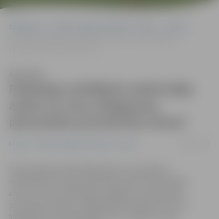
Sākumlapa
Portāla “Jelgavas Vēstnesis” arhīvs
Latvijā
Piektdaļa strādājošo iedzīvotāju atzīst, ka viņu atalgojums
pārsniedzis pirmskrīzes līmeni
Klausīties
Piektdaļa strādājošo iedzīvotāju
atzīst, ka viņu atalgojums
pārsniedzis pirmskrīzes līmeni
24/07/2013
Latvijā
Portāla “Jelgavas Vēstnesis” arhīvs
Piektā daļa jeb 19% 2008. gadā un arī patlaban
nodarbināto Latvijas ekonomiski aktīvo iedzīvotāju
atzīst, ka viņu pašreizējais atalgojums pārsniedzis
pirmskrīzes līmeni, atklāj pētījumu aģentūras TNS
sadarbībā ar telekompānijas LNT raidījumu «900