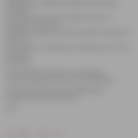
vidējo rādītāju. Tādējādi reālā alga jeb vidējās algas
pirktspēja –
par mēneša darba samaksu nopērkams preču un
pakalpojumu daudzums –
joprojām par dažiem procentiem atpaliek no pirmskrīzes
līmeņa. Tas
attiecas gan uz neto algu (pēc nodokļiem), gan uz bruto
algu (pirms
nodokļiem).
Pēc Latvijas Bankas aplēsēm, neto reālā alga
Latvijā var sasniegt pirmskrīzes līmeni 2014. gadā.
Latvijas Banka šogad prognozē vidējās darba
samaksas kāpumu 4-5% apmērā.
LETA
Drukāt
Dalīties