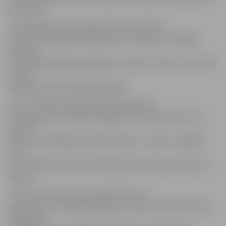
jautājumu.
Latvijas Bankas darbaspēka tirgus pētnieks
ekonomists Oļegs Krasnopjorovs norādījis, ka šā gada
pavasarī
nominālās algas apsteigušas pirmskrīzes līmeni, savukārt
reālais
atalgojums pārsniegs nākamgad.
Pēc viņa skaidrotā, vidējā mēneša darba
samaksa pēc nodokļiem šā gada martā bija 357 lati, kas
par 2%
pārsniedz 2008. gada vidējo rādītāju – 350 lati. Tādējādi
latu
(nominālā) izteiksmē vidējā alga pārsniedza pirmskrīzes
līmeni.
Tomēr piecu gadu laikā auga arī cenas –
patēriņa cenu indekss šā gada martā par 10% pārsniedza
2008. gada