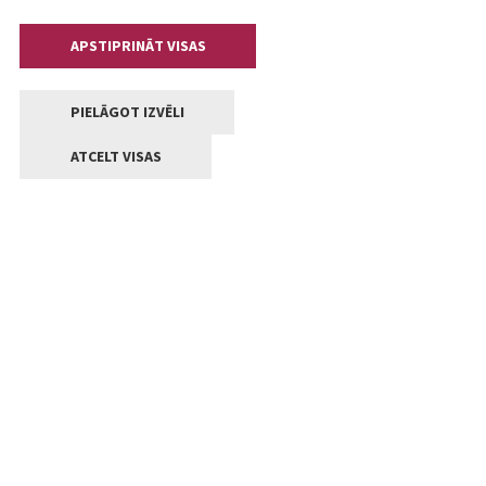
APSTIPRINĀT VISAS
PIELĀGOT IZVĒLI
ATCELT VISAS
Kontakti
Jelgavas valstpilsētas pašvaldība
Lielā iela 11, Jelgava, LV-3001
+371 63005522