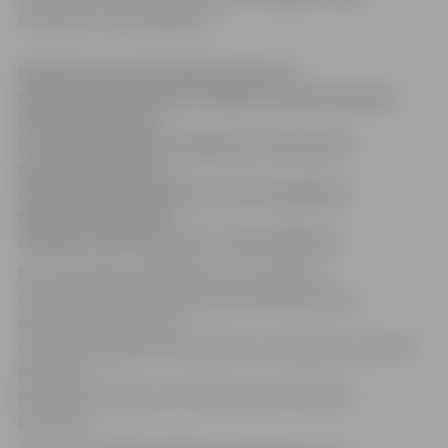
sekundes» veikts pētījums.
Piektā daļa jeb 19% 2008. gadā un arī
patlaban nodarbināto Latvijas ekonomiski aktīvo
iedzīvotāju atzīst,
ka viņu pašreizējais atalgojums pārsniedzis
pirmskrīzes līmeni,
atklāj pētījumu aģentūras TNS sadarbībā ar
telekompānijas LNT
raidījumu «900 sekundes» veikts pētījums.
No izvaicātajiem 2008.gadā un arī patlaban
nodarbinātajiem Latvijas ekonomiski aktīvajiem
iedzīvotājiem vecumā
no 18 līdz 55 gadiem 9% atzinuši, ka atalgojums noteikti
pārsniedz
pirmskrīzes līmeni, bet 10% atzinuši, ka drīzāk
pārsniedz.