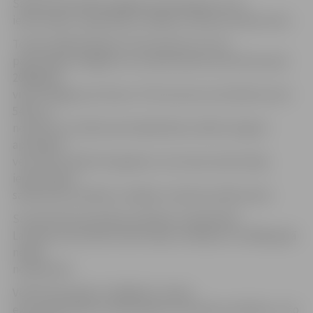
Salīdzinoši biežāk atalgojuma pieaugumu min
iedzīvotāji ar augstākiem vidējiem mēneša ienākumiem.
Tomēr lielākā daļa jeb 71% pauduši, ka viņu
pašreizējais atalgojums nav pārsniedzis pirmskrīzes jeb
2008.gada
vidus atalgojuma līmeni: 17% atzinuši, ka drīzāk nē, bet
54%, ka
noteikti nē. Salīdzinoši biežāk šādu atbildi snieguši
aptaujātie
vecumā no 40 līdz 55 gadiem, Kurzemes iedzīvotāji,
iedzīvotāji ar
salīdzinoši zemākiem vidējiem mēneša ienākumiem.
Savukārt 6% aptaujāto patlaban nodarbināto
Latvijas ekonomisko iedzīvotāju norādījuši, ka 2008. gadā
nebija
nodarbināti.
Vēl 4% aptaujāto strādājošo Latvijas
ekonomiski aktīvo iedzīvotāju nav skaidras atbildes uz šo