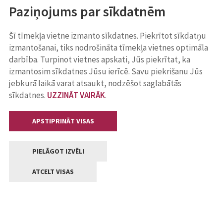
Paziņojums par sīkdatnēm
Šī tīmekļa vietne izmanto sīkdatnes. Piekrītot sīkdatņu
izmantošanai, tiks nodrošināta tīmekļa vietnes optimāla
darbība. Turpinot vietnes apskati, Jūs piekrītat, ka
izmantosim sīkdatnes Jūsu ierīcē. Savu piekrišanu Jūs
jebkurā laikā varat atsaukt, nodzēšot saglabātās
sīkdatnes.
UZZINĀT VAIRĀK
.
APSTIPRINĀT VISAS
PIELĀGOT IZVĒLI
ATCELT VISAS