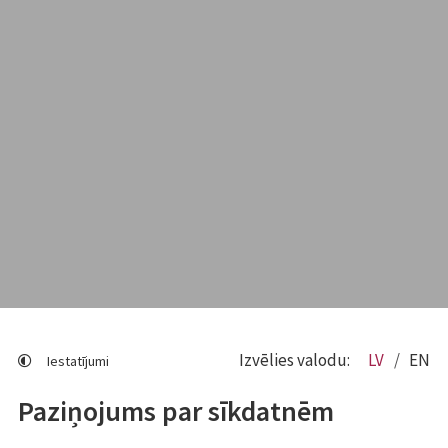
Izvēlies valodu:
LV
EN
Iestatījumi
Paziņojums par sīkdatnēm