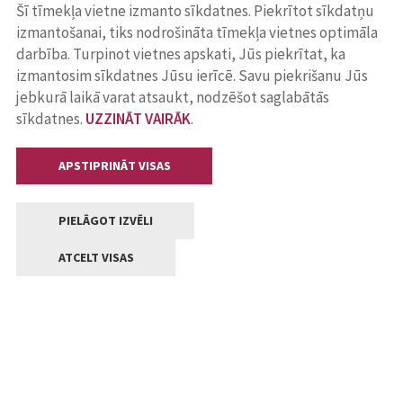
Šī tīmekļa vietne izmanto sīkdatnes. Piekrītot sīkdatņu
izmantošanai, tiks nodrošināta tīmekļa vietnes optimāla
darbība. Turpinot vietnes apskati, Jūs piekrītat, ka
izmantosim sīkdatnes Jūsu ierīcē. Savu piekrišanu Jūs
jebkurā laikā varat atsaukt, nodzēšot saglabātās
sīkdatnes.
UZZINĀT VAIRĀK
.
APSTIPRINĀT VISAS
PIELĀGOT IZVĒLI
ATCELT VISAS