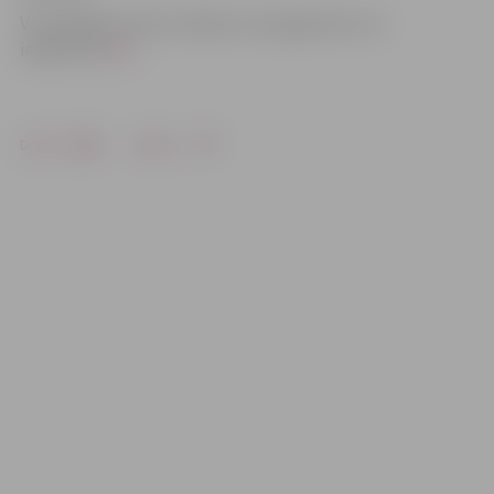
Visi pasākumi ir bez maksas. Ar programmu var
iepazīties
ŠEIT
.
Drukāt
Dalīties