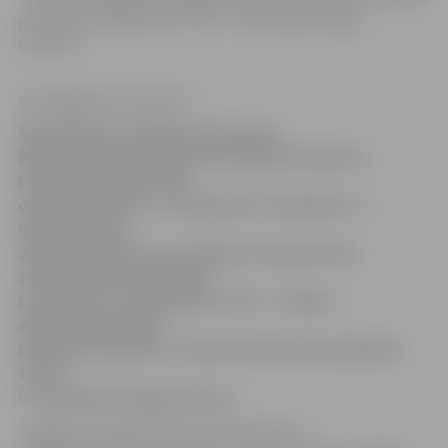
konferences pulksten 17.30 – G.F.Stendera ziņģu
koncerts.
www.jelgavasvestnesis.lv
Šonedēļ tiks atzīmēta ievērojamā
Baltijas apgaismotāja kurzemnieka Gotharda
Frīdriha Stendera 300.
dzimšanas diena. 5. septembrī no pulksten 11
Ģederta Eliasa
Jelgavas Vēstures un mākslas muzejā notiks
starptautiska zinātniska
konference «G.F.Stenders (1714 – 1796) un
apgaismība Baltijā
Eiropas kontekstā», bet pēc konferences pulksten
17.30 –
G.F.Stendera ziņģu koncerts.
Jelgavas muzejs informē, ka konferencē