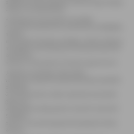
piedalīsies Latvijas, Igaunijas, Lietuvas, Vācijas, Dānijas,
Čehijas un Gruzijas pētnieki.
Priekšlasījumos tiks aplūkots viss plašais
G.F.Stendera darbības loks valodniecības, pedagoģijas,
mākslas,
astronomijas, filozofijas, teoloģijas, mūzikas, folkloras,
mitoloģijas, brīvmūrniecības un literatūras laukā. Pēc
konferences
pulksten 17.30 izskanēs G.F.Stendera ziņģu koncerts.
Jāpiebilst, ka jubilejas svinību laikā 4.
septembrī Latvijas Nacionālās bibliotēkas jaunajā ēkā
paredzēta
G.F.Stendera darbu izstāde, tajā skaitā viņa darinātā
globusa un
veļasmašīnas modeļa apskate. Savukārt 6. septembrī
Sunākstes
baznīcā – Kurzemē 18. gadsimtā skanējušās mūzikas
koncerts.