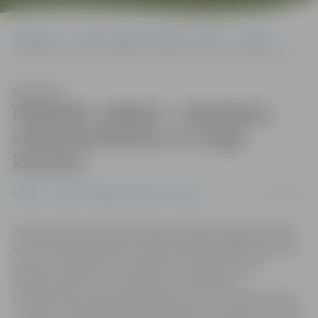
Sākumlapa
Portāla “Jelgavas Vēstnesis” arhīvs
Kultūra
Piektdien Jelgavā – Stenderam veltīta konference un ziņģu koncerts
Klausīties
Piektdien Jelgavā – Stenderam
veltīta konference un ziņģu
koncerts
02/09/2014
Kultūra
Portāla “Jelgavas Vēstnesis” arhīvs
Šonedēļ tiks atzīmēta ievērojamā Baltijas apgaismotāja
kurzemnieka Gotharda Frīdriha Stendera 300. dzimšanas
diena. 5. septembrī no pulksten 11 Ģederta Eliasa
Jelgavas Vēstures un mākslas muzejā notiks
starptautiska zinātniska konference «G.F.Stenders (1714
– 1796) un apgaismība Baltijā Eiropas kontekstā», bet pēc