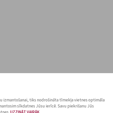
ņu izmantošanai, tiks nodrošināta tīmekļa vietnes optimāla
zmantosim sīkdatnes Jūsu ierīcē. Savu piekrišanu Jūs
atnes.
UZZINĀT VAIRĀK
.