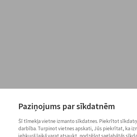
Paziņojums par sīkdatnēm
Šī tīmekļa vietne izmanto sīkdatnes. Piekrītot sīkdat
darbība. Turpinot vietnes apskati, Jūs piekrītat, ka i
jebkurā laikā varat atsaukt, nodzēšot saglabātās sīkd