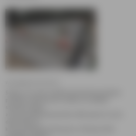
www.jelgavasvestnesis.lv
Šodien, 25. martā, Svētbirzī pie piemiņas akmens
pulcējās vairāk kā simts cilvēku, lai, spītējot
stiprajam vējam,
atceres pasākumā pieminētu 1949. gada 25. marta
deportāciju un
komunistiskā genocīda upurus. Piemiņas brīdī