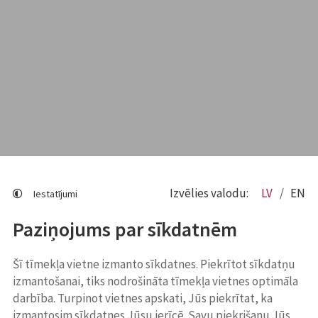
Izvēlies valodu:
LV
EN
Iestatījumi
Paziņojums par sīkdatnēm
Šī tīmekļa vietne izmanto sīkdatnes. Piekrītot sīkdatņu
izmantošanai, tiks nodrošināta tīmekļa vietnes optimāla
darbība. Turpinot vietnes apskati, Jūs piekrītat, ka
izmantosim sīkdatnes Jūsu ierīcē. Savu piekrišanu Jūs