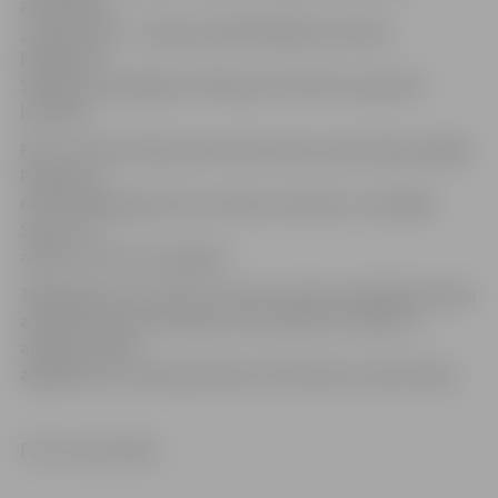
apvienības
„Staburadze” valdes priekšsēdētāja vietnieks.
Pasākumā
Svētbirzī piedalījās arī Mārupes Politiski represēto
biedrība.
Pēc uzrunām klātesošie nolika ziedus pieminekļa pakājē.
Pasākums
neformālākā gaisotnē, raisoties atmiņām, turpinājās
Sporta un
atpūtas centrā „Zemgale”.
1949. gadā no 25. līdz 29. martam notika visplašākā cilvēku
administratīvā izsūtīšana, kuras laikā no Latvijas uz
attāliem PSRS
apgabaliem izsūtīja apmēram 43 tūkstošus iedzīvotāju.
Foto: Ivars Veiliņš