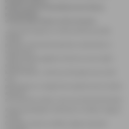
piedalījās Jelgavas
pilsētas domes priekšsēdētājs Andris Rāviņš,
priekšsēdētāja
vietnieki Aigars Rublis un Vilis Ļevčenoks.
„Dziļi noliecam galvas to cilvēku priekšā, kas palika
Sibīrijas
plašumos. Tika izpostītas ģimenes, saimniecības un
Latvijas valsts.
Tāpēc atceroties pagātnes notikumus mums ir jābūt
stipriem un lai
kādi vēji nepūstu – jānoturas. Katrs gads mums uzliek
citus
pārbaudījumus un šogad mēs tos godam esam izturējuši
apliecinot
savu pilsonisko nostāju,” savā uzrunā sacīja Andris Rāviņš.
Pasākumā piedalījās un klātesošos uzrunāja arī Jelgavas
novada,
Ozolnieku novada un vadītāji, Jelgavas represēto