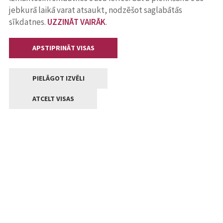
jebkurā laikā varat atsaukt, nodzēšot saglabātās
sīkdatnes.
UZZINĀT VAIRĀK
.
APSTIPRINĀT VISAS
PIELĀGOT IZVĒLI
ATCELT VISAS
Kontakti
Jelgavas valstpilsētas pašvaldība