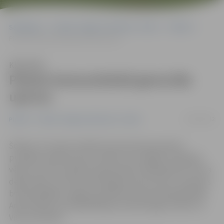
Sākumlapa
Portāla “Jelgavas Vēstnesis” arhīvs
Pilsētā
Piemin komunistiskā genocīda upurus
Klausīties
Piemin komunistiskā genocīda
upurus
25/03/2012
Pilsētā
Portāla “Jelgavas Vēstnesis” arhīvs
Šodien, 25. martā, Svētbirzī pie piemiņas akmens
pulcējās vairāk kā simts cilvēku, lai, spītējot stiprajam
vējam, atceres pasākumā pieminētu 1949. gada 25. marta
deportāciju un komunistiskā genocīda upurus. Piemiņas
brīdī piedalījās Jelgavas pilsētas domes priekšsēdētājs
Andris Rāviņš, priekšsēdētāja vietnieki Aigars Rublis un
Vilis Ļevčenoks.