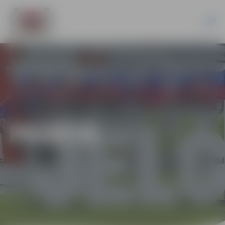
PILSĒTĀ