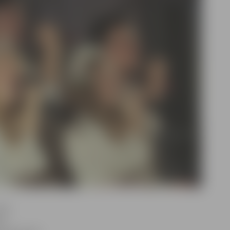
ajā
s,