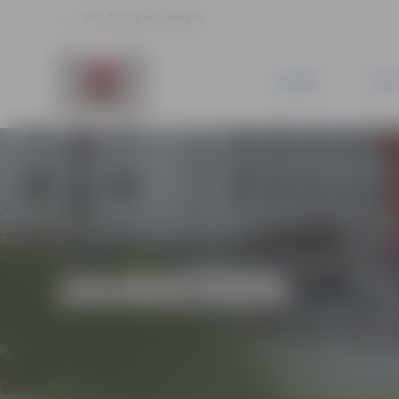
16.5 °C, 3.4 m/s, 69.1 %
JAUNUMI
PILSĒ
JAUNIEŠIEM