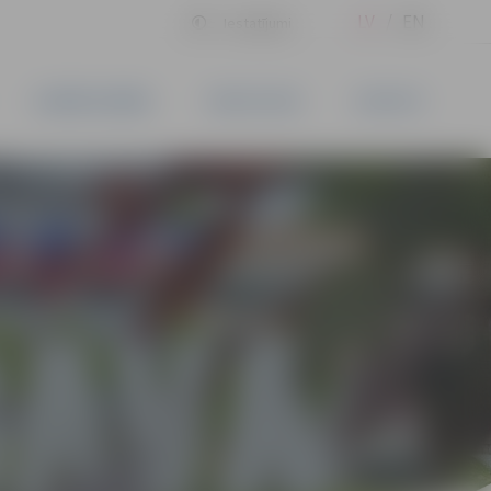
LV
EN
Iestatījumi
UZŅĒMĒJDARBĪBA
PAKALPOJUMI
KONTAKTI