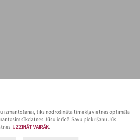
ņu izmantošanai, tiks nodrošināta tīmekļa vietnes optimāla
zmantosim sīkdatnes Jūsu ierīcē. Savu piekrišanu Jūs
atnes.
UZZINĀT VAIRĀK
.