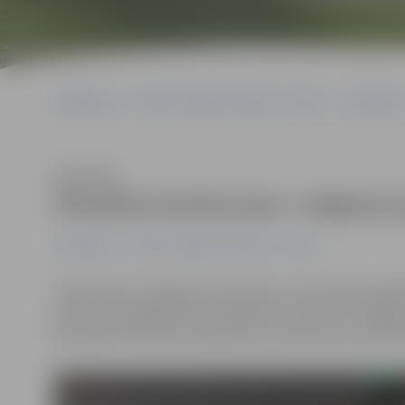
Sākumlapa
Portāla “Jelgavas Vēstnesis” arhīvs
Jauniešiem
Klausīties
Piesakies konkursam «Jelgavas j
Jauniešiem
Portāla “Jelgavas Vēstnesis” arhīvs
Sabiedrības integrācijas pārvalde un neformālās izglī
gadu aicina jelgavniekus piedalīties konkursā «Jelgava
jaunradē. Interesenti pieteikumus konkursam aicināti ie