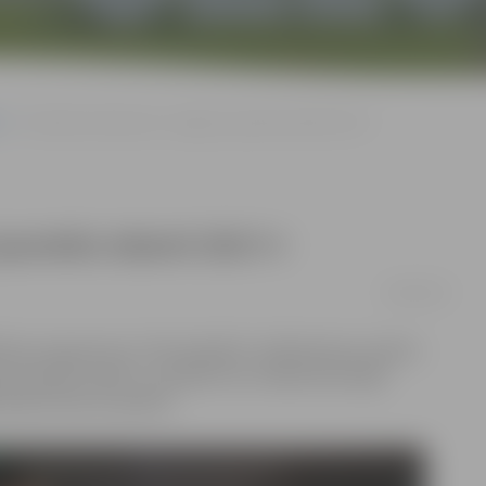
Piesakies konkursam «Jelgavas jauniešu talanti 2017»!
auniešu talanti 2017»!
06/04/2017
tības programmas «PilnveidojiES» dalībnieki jau piekto
s jauniešu talanti», pierādot sevi mākslinieciskajā
sūtīt līdz 25. aprīlim.