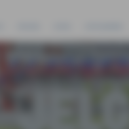
TA
PAŠVALDĪBA
IESTĀDES
KAPITĀLSABIEDRĪBAS