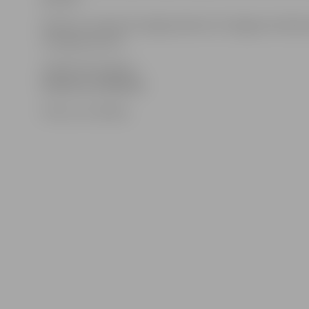
Konkurss notiks 20. maijā pulksten 14 Jelgavas tehni
O.Kalpaka ielā 37.
Vairāk informācijas –
konkursa nolikumā
.
Foto: no JV arhīva