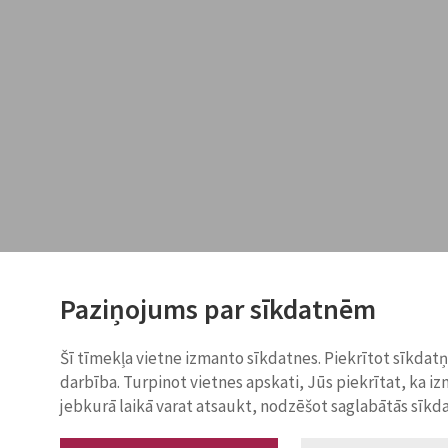
Paziņojums par sīkdatnēm
Šī tīmekļa vietne izmanto sīkdatnes. Piekrītot sīkdat
darbība. Turpinot vietnes apskati, Jūs piekrītat, ka i
jebkurā laikā varat atsaukt, nodzēšot saglabātās sīkd