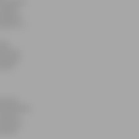
individuāli,
vairākās
 dejošanā,
publiku» un
tiks
 konkursa
ūtei garš
filmēts
 pieņemti
bs Sabiedrības
maijam ar
 uzrakstīts
tapšanas