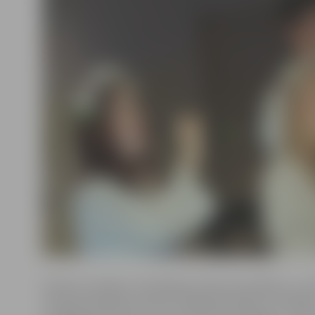
Konkursa mērķis ir talantīgo jauniešu apzināšana, un t
aicināts piedalīties ikviens Jelgavā dzīvojošs, studējoš