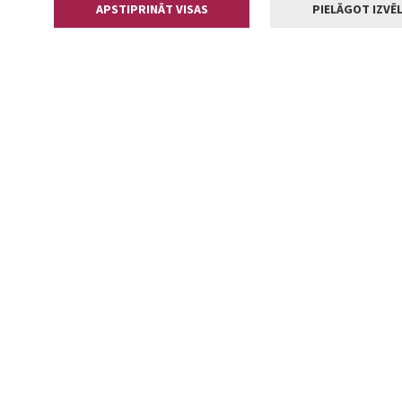
APSTIPRINĀT VISAS
PIELĀGOT IZVĒL
Kontakti
Jelgavas valstp
Lielā iela 11
+371 630055
pasts@jelga
2002-2026 jelgava.lv