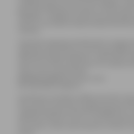
strādājošs jaunietis vecumā no 13 līdz 25 gadiem – gan 
gan grupās. Dalībnieki savus talantus var demonstrēt 
kategorijās – dziedāšanā, mūzikas instrumenta spēlē,
skatuves runas mākslā, brīvajā nominācijā «Pārsteidz 
rokdarbos.
Sabiedrības integrācijas pārvaldē skaidro, ka šogad ne
organizētas atlases kārtas, bet visiem potenciālajiem
dalībniekiem jāizpilda mājasdarbs – jānofilmē līdz min
sižets par savu talantu (pieņemams arī ar viedtālruni 
sižets) un līdz 25. aprīlim kopā ar
pieteikuma anketu
jānosūta pa e-pastu
jelena.grisle@dome.jelgava.lv.
Arī pieteikumi nominācijai «Labākais roku darbs» tiks
līdz 25. aprīlim, bet konkursam sagatavotais roku dar
integrācijas pārvaldē, Sarmas ielā 4, jānogādā līdz 12. 
pievienotu vizītkarti (5 x 10 cm), uz kuras datorrakstā
autora vārds, uzvārds, darba nosaukums, tehnika un 
periods.