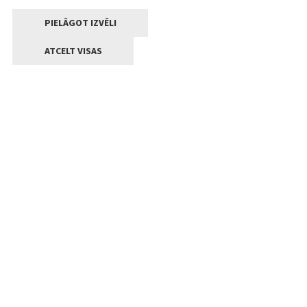
PIELĀGOT IZVĒLI
ATCELT VISAS
Kontakti
Jelgavas valstpilsētas pašvaldība
Lielā iela 11, Jelgava, LV-3001
+371 63005522
pasts@jelgava.lv