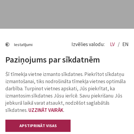
Izvēlies valodu:
LV
EN
Iestatījumi
Paziņojums par sīkdatnēm
Šī tīmekļa vietne izmanto sīkdatnes. Piekrītot sīkdatņu
izmantošanai, tiks nodrošināta tīmekļa vietnes optimāla
darbība. Turpinot vietnes apskati, Jūs piekrītat, ka
izmantosim sīkdatnes Jūsu ierīcē. Savu piekrišanu Jūs
jebkurā laikā varat atsaukt, nodzēšot saglabātās
sīkdatnes.
UZZINĀT VAIRĀK
.
APSTIPRINĀT VISAS