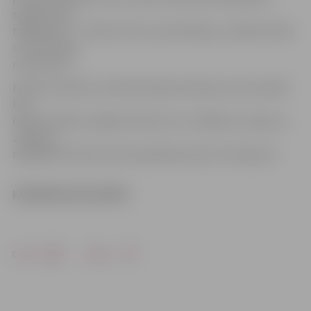
sagatavotais
mājasdarbs – «Power Point» prezentācija, uzrādot skolas
un komandas
nosaukumu.
Konkursa darbus izvērtēs žūrijas komisija, kuras sastāvā
būs
Ģederta Eliasa Jelgavas Vēstures un mākslas muzeja un
Jelgavas
reģionālā Tūrisma centra pārstāvji, kā arī citi eksperti.
KONKURSA NOLIKUMS
Drukāt
Dalīties