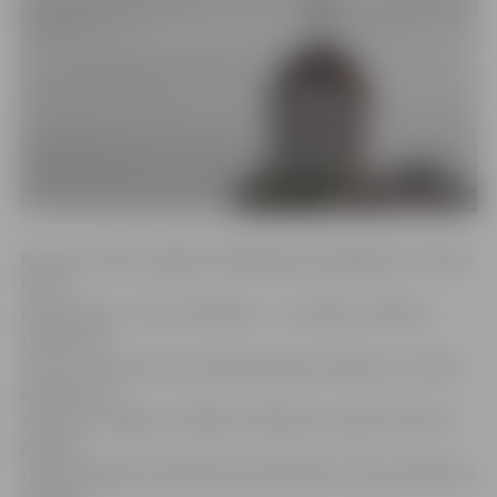
Konkursa «Reiz Jelgavā» dalībniekiem jāsagatavo «Power
Point»
prezentācija – līdz 15 slaidiem – un radošs, atraktīvs
stāstījums,
caur kuru konkursants iepazīstinātu jauniešus no citām
pilsētām vai
valstīm ar Jelgavu. Veidojot stāstījumu, jāņem vērā, ka
pilsētas
viesi jau paguvuši apskatīt populārākos tūrisma objektus