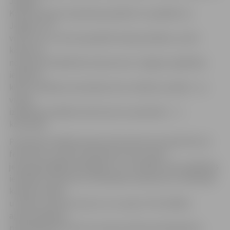
Jelgavā.
Konkursantam ir jācenšas pastāstīt un parādīt, ka
Jelgava ir tā
vieta, kuru ir vērts apmeklēt tieši jauniešiem, sacīts
konkursa
nolikumā. Piedalīties konkursā var Jelgavas izglītības
iestāžu 8.
klašu audzēkņu komandas četru skolēnu sastāvā – no
vienas
izglītības iestādes konkursam var pieteikt 1 – 2
komandas.
Pieteikties dalībai konkursā interesenti aicināti līdz 24.
februārim, nosūtot pieteikumu pa e-pastu
jelena.grisle@dome.jelgava.lv un norādot savas izglītības
iestādes nosaukumu, komandas nosaukumu, komandas
kapteiņa vārdu,
uzvārdu, tālruņa numuru un e-pastu. Pēc dalības
apstiprināšanas
pretendentiem līdz 10. martam elektroniski jāiesūta