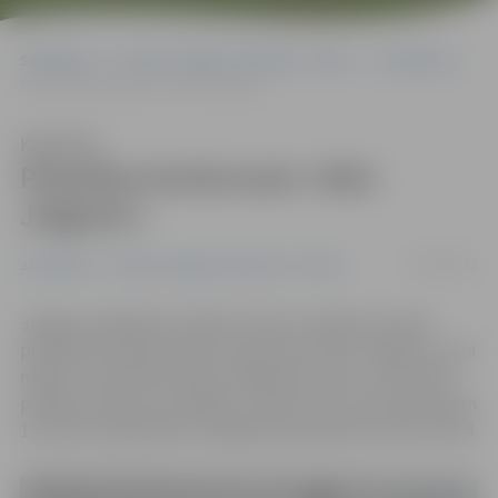
Sākumlapa
Portāla “Jelgavas Vēstnesis” arhīvs
Jauniešiem
Piesakies konkursam «Reiz Jelgavā»!
Klausīties
Piesakies konkursam «Reiz
Jelgavā»!
20/02/2017
Jauniešiem
Portāla “Jelgavas Vēstnesis” arhīvs
Jelgavas izglītības iestāžu 8. klašu audzēkņi aicināti
pieteikties radošo darbu konkursam «Reiz Jelgavā», kura
mērķis ir sekmēt jauniešu lokālpatriotismu un dzimtās
pilsētas vēstures izzināšanu. Konkurss 23. martā pulksten
15 notiks Sabiedrības integrācijas pārvaldē, Sarmas ielā 4.