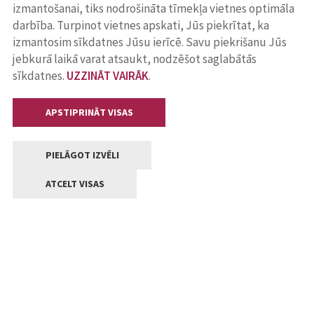
izmantošanai, tiks nodrošināta tīmekļa vietnes optimāla
darbība. Turpinot vietnes apskati, Jūs piekrītat, ka
izmantosim sīkdatnes Jūsu ierīcē. Savu piekrišanu Jūs
jebkurā laikā varat atsaukt, nodzēšot saglabātās
sīkdatnes.
UZZINĀT VAIRĀK
.
APSTIPRINĀT VISAS
PIELĀGOT IZVĒLI
ATCELT VISAS