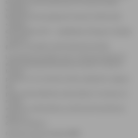
skatītāji un profesionāla žūrija. Pēc žūrijas komisijas
vērtējuma
īpašā balva tiks pasniegta 28. Studentu folkfestivāla
«Jelgavas
dziesminiekam 2017» – spilgtākajam folka gara turētājam.
Turpretim
galveno uzvarētāju noteiks klātesošie skatītāji.
Lai pieteiktos festivālam, līdz 17. februāra pulksten 15
elektroniski jāaizpilda pieteikuma anketa. Turklāt 20.
februārī
pulksten 17 LLU Studentu klubā, Lielajā ielā 4, Jelgavas
pils
parkā, notiks dalībnieku noklausīšanās. Tie mūziķi, kuri
nevarēs
ierasties uz noklausīšanos, aicināti atsūtīt pieteikuma
anketu un
dziesmu ierakstus.
Pieteikuma anketa pieejama
ŠEIT.