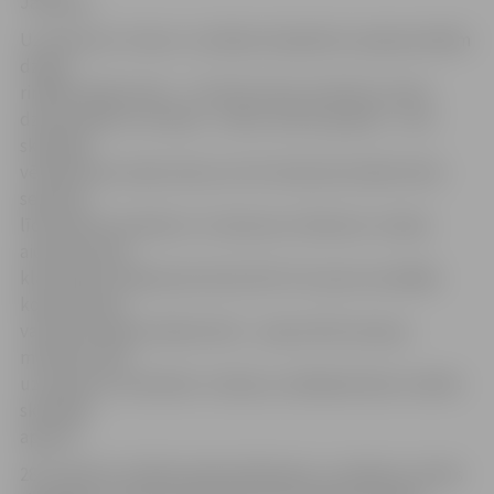
Janmere.
Uz skatuves «Svece» uzstāsies dzejnieki ar pašsacerētām
dzejas
rindām (laika limits – trīs līdz četras minūtes), kā arī
dziesminieki un mūziķi – solisti, dueti, grupas –, kuri
skatītāju
vērtējumam nodos divas vai trīs dziesmas (laika limits:
septiņas
līdz desmit minūtes). Uz skatuves «Kilovats» mūziķi
aicināti nodot
klausītāju vērtējumam divas līdz trīs savas muzikālās
kompozīcijas
vai kaverversijas (laika limits – piecas līdz astoņas
minūtes). Bet
uz skatuves «Decibels» mūziķu uzstāšanās laiku noteiks
skatītāju
aplausi.
28. Studentu folkfestivāla dalībnieku uzstāšanos vērtēs