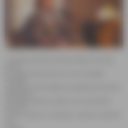
«Festivālam pieteikties aicināti talantīgi un drosmīgi
jaunieši,
kuri ir gatavi iepriecināt sevi un citus ar dažādām
vārdiskām,
muzikālām, instrumentālām vai vokālām performancēm.
Dalībniekiem
būs iespēja uzstāties uz kādas no trim universitātes
skatuvēm –
«Svece», «Kilovats» un «Decibels»,» skaidro LLU pārstāve
Lana