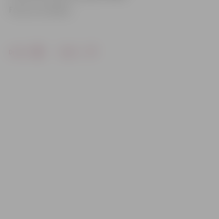
Foto: no JV arhīva
Drukāt
Dalīties