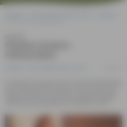
Sākumlapa
Portāla “Jelgavas Vēstnesis” arhīvs
Jauniešiem
Piesakies Studentu folkfestivālam!
Klausīties
Piesakies Studentu
folkfestivālam!
06/02/2017
Jauniešiem
Portāla “Jelgavas Vēstnesis” arhīvs
22. februārī LLU notiks jau 28. LLU Studentu folkfestivāls,
kam aicināti pieteikties studenti no visas Latvijas, kā arī
Jelgavas skolēni. Festivāla devīze arī šogad nemainīga –
«Mēs neesam profesionāļi, bet muzicējam no sirds!».