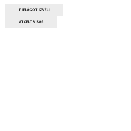
PIELĀGOT IZVĒLI
ATCELT VISAS
Kontakti
Jelgavas valstpilsētas pašvaldība
Lielā iela 11, Jelgava, LV-3001
+371 63005522
pasts@jelgava.lv