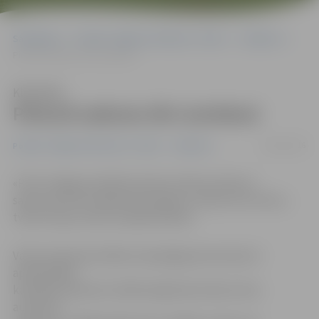
Sākumlapa
Portāla “Jelgavas Vēstnesis” arhīvs
Satiksme
Pieturā saduras divi autobusi
Klausīties
Pieturā saduras divi autobusi
06/01/2016
Portāla “Jelgavas Vēstnesis” arhīvs
Satiksme
«Pretī Jelgavas pilsētas domei notika autobusu
sadursme. Pēc esošās informācijas, neviens nav cietis,»
tviterī raksta zrdk club ‏@zrdknews.
Valsts policija portālam www.jelgavasvestnesis.lv
apstiprināja,
ka šodien pulksten 10.48 Lielajā ielā notikusi divu
autobusu