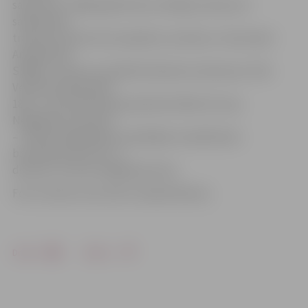
sadursme. «1980. gadā dzimis vadītājs, iebraucot
sabiedriskā
transporta pieturā ar pasažieru autobusu «Amo plant
Ambassador
SB200», uzbrauca priekšā stāvošam autobusam «VDL
Verkhof Ambassador
180»,» informē policijas pārstāve Diāna Purviņa.
Negadījuma iemesls
– meteoroloģiskajiem apstākļiem neatbilstošs
braukšanas ātrums un
distance. Cietušo negadījumā nav.
Foto: twitter.com/zrdk club ‏@zrdknews.
Drukāt
Dalīties