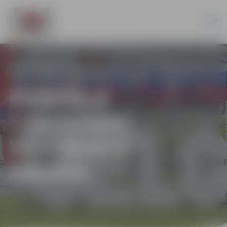
PORTĀLA
“JELGAVAS
VĒSTNESIS”
ARHĪVS