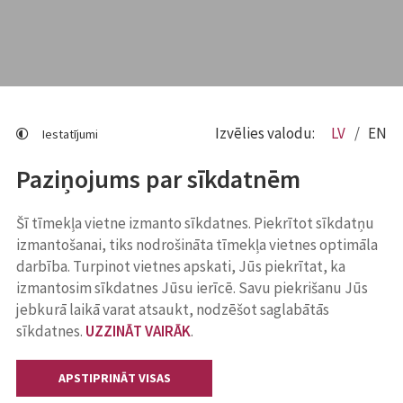
Izvēlies valodu:
LV
EN
Iestatījumi
Paziņojums par sīkdatnēm
Šī tīmekļa vietne izmanto sīkdatnes. Piekrītot sīkdatņu
izmantošanai, tiks nodrošināta tīmekļa vietnes optimāla
darbība. Turpinot vietnes apskati, Jūs piekrītat, ka
izmantosim sīkdatnes Jūsu ierīcē. Savu piekrišanu Jūs
jebkurā laikā varat atsaukt, nodzēšot saglabātās
sīkdatnes.
UZZINĀT VAIRĀK
.
APSTIPRINĀT VISAS