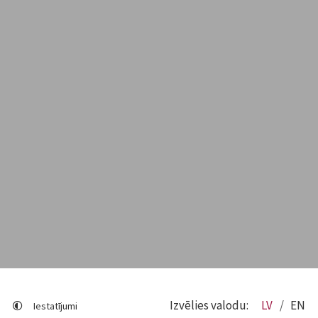
Izvēlies valodu:
LV
EN
Iestatījumi