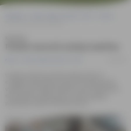
Sākumlapa
Portāla “Jelgavas Vēstnesis” arhīvs
Pilsētā
Pilsētā remontē avārijas bedrītes
Klausīties
Pilsētā remontē avārijas bedrītes
08/01/2020
Pilsētā
Portāla “Jelgavas Vēstnesis” arhīvs
Uzlabojot satiksmes drošību pilsētas ielās, kur
mainīgajos laikapstākļos pastiprināti veidojas bedres,
vairākās vietās Jelgavā šonedēļ ar auksto asfaltbetonu
tiek aizpildītas avārijas bedres, informē Jelgavas
pašvaldības iestāde «Pilsētsaimniecība».