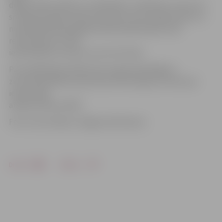
degli, ielikts asfalts un noblietēts. E.Rubenis uzsver, ka
situācijai pilsētas ielās tiek sekots līdzi nepārtraukti un
nepieciešamības gadījumā bīstamās bedres tiek
remontētas arī citās
ielās. Bedrīšu remontu veic SIA «Kulk».
Par problēmām pilsētas ielu segumā iespējams
ziņot Pašvaldības operatīvās informācijas centram pa
iedzīvotāju
atbalsta tālruni 8787.
Foto: Ivars Veiliņš/«Jelgavas Vēstnesis»
Drukāt
Dalīties