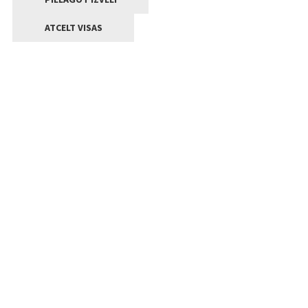
ATCELT VISAS
Kontakti
Jelgavas valstpilsētas pašvaldība
Lielā iela 11, Jelgava, LV-3001
+371 63005522
pasts@jelgava.lv
Klientu apkalpošana