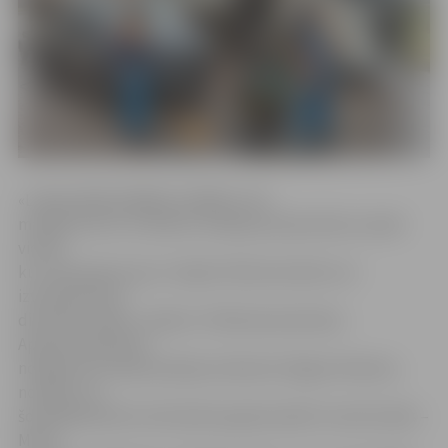
«Laikapstākļi pēdējās nedēļās ir ļoti
mainīgi, līdz ar to bedres veidojas pastiprināti, jo īpaši
vietās,
kur ceļa segums jau ir bojāts. Bīstama bedre var
izveidoties pat
diennakts laikā,» skaidro «Pilsētsaimniecības»
Apsaimniekošanas
nodaļas ielu ekspluatācijas inženieris Edgars Rubenis,
norādot, ka
šonedēļ bedrītes tiek labotas galvenokārt tranzīta ielās –
Miera,