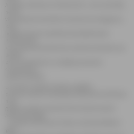
Aizsargu, Satiksmes un Platones ielā –, kas ir prioritārās,
ņemot
vērā satiksmes intensitāti un brauktuves noslogojumu,
kā arī
nedēļas sākumā ir aizpildītas bīstamākās bedres
Prohorova ielā.
«Par satiksmei bīstamām tiek uzskatītas tās bedres, kas
lielākas
par 0,1 kvadrātmetru un dziļākas par pieciem
centimetriem,»
piebilst E.Rubenis.
Lai novērstu avārijas situācijas un gādātu
par drošu satiksmi, kamēr gaisa temperatūra svārstās ap
nulle
grādiem, bedrīšu remontam tiek izmantota aukstā
asfalta tehnoloģija
– no bedres tiek izslaucīts ūdens, tad tā apstrādāta ar
gāzes