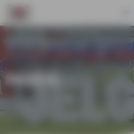
PILSĒTĀ