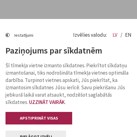
Izvēlies valodu:
LV
EN
Iestatījumi
Paziņojums par sīkdatnēm
Šī tīmekļa vietne izmanto sīkdatnes. Piekrītot sīkdatņu
izmantošanai, tiks nodrošināta tīmekļa vietnes optimāla
darbība. Turpinot vietnes apskati, Jūs piekrītat, ka
izmantosim sīkdatnes Jūsu ierīcē. Savu piekrišanu Jūs
jebkurā laikā varat atsaukt, nodzēšot saglabātās
sīkdatnes.
UZZINĀT VAIRĀK
.
APSTIPRINĀT VISAS
PIELĀGOT IZVĒLI