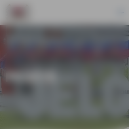
PILSĒTĀ