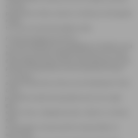
un veidu
piespraudes, krelles, auskarus un lakatiņus. Paši tirgotāji
nosaka:
tas viss par visnotaļ draudzīgām cenām.
Portāla www.jelgavasvestnesis.lv
uzrunātie tirgotāji atzīst, ka pagaidām ar pircējiem ir visai
švaki, taču tas neesot rādītājs visai dienai, jo cer, ka līdz
dienas beigām pircēji sarosīsies. Aija Landmane jau īsi pēc
pulksten 12 bija pārdevusi četras tamborētas vistiņas.
«Uz tirdziņu
atvedu kopā deviņas vistiņas, kuras sēž ligzdiņās. Pirmās
četras
jau pārdotas. Šajā tirdziņā piedalos pirmo reizi, tāpēc
grūti
spriest, kā ies,» tā jelgavniece Aija. «Jāatzīst, uz tirdziņu
nāku
ne tikai tāpēc, lai naudu pelnītu, bet gan tāpēc, lai
iepriecinātu