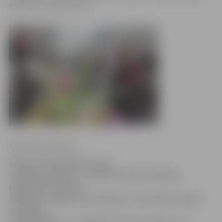
gaidīs līdz pulksten 18.
Ritma Gaidamoviča
Šobrīd tirdzniecības centra
«Pilsētas pasāža» 2. stāvā norisinās Lieldienu
labdarības tirdziņš
«Dāsnums mūžam neizsmeļams», kurā pašu rokām
darinātos