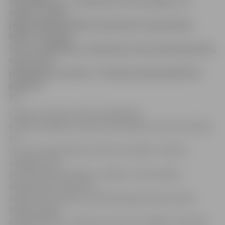
izstrādājumus – tamborētas vistas, gaiļus, olu
dekorus, zaķus –
jelgavniekiem piedāvā sabiedrisko organizāciju
biedri. Tirgotāji
teic, ka pagaidām ar pārdošanu vēl nesokas īpaši labi,
taču cer, ka
pilsētnieki sarosīsies. Tirdziņš pircējus gaidīs līdz
pulksten
18.
Lai gan šis tirdziņš veltīts Lieldienām,
kas būs svētdien, 8. aprīlī, šeit pircēji var atrast arī daudz
ko
citu, kas noder jebkurai dzīves situācijai. Tirdziņā
iespējams tikt
pie tamborētām šallēm, cimdiem, vilnas zeķēm,
džemperiem, dekoriem,
čībām. Klāt pavasaris, kad dāmas grib īpaši pucēties.
Diezgan plašā
klāstā Lieldienu tirdziņā var atrast arī dažādu materiālu