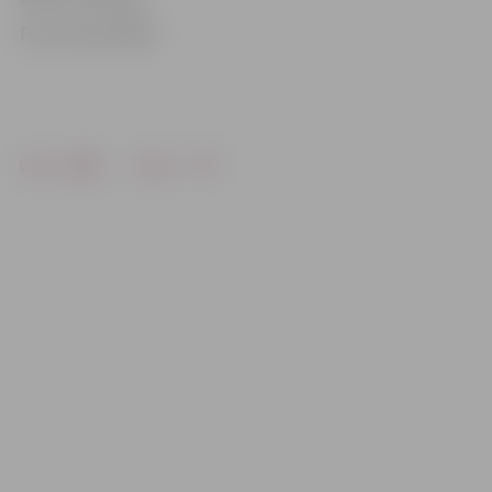
Foto: Ivars Veiliņš
Drukāt
Dalīties