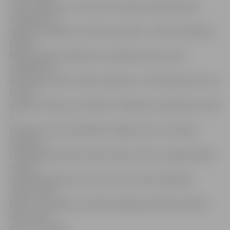
citus, parādot to, ko es protu. Man ļoti patīk darināt
rokdarbus un
labprāt arī gribētu citiem ko iemācīt,» tā Poļu biedrības
biedre
Marija Saloha, piebilstot, ka pārdevusi jau pirmo
volānšalli un
divus pārus adītu zīdaiņu zābaciņu. «Vecmāmiņa teica, ka
tie tiks
dvīņiem, iedevu pat atlaidi,» tā Marija, nenoliedzot, ka šis
ir
tirdziņš, kurā var kaulēties. Tāpēc jau tas ir tirdziņš!
Silvija no
rokdarbnieku kluba «Zelta rokas» atzīst, ka šajā tirdziņā
ne tikai
izdodas pārdot savu preci, bet arī atrast mācekļus.
«Katru reizi ir
kāds, kurš pienāk un pakonsultējas par kādu konkrētu
lietu, kā to
darīt,» tā Silvija.