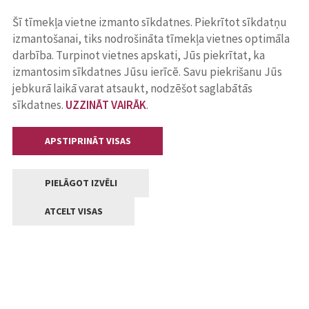
Šī tīmekļa vietne izmanto sīkdatnes. Piekrītot sīkdatņu
izmantošanai, tiks nodrošināta tīmekļa vietnes optimāla
darbība. Turpinot vietnes apskati, Jūs piekrītat, ka
izmantosim sīkdatnes Jūsu ierīcē. Savu piekrišanu Jūs
jebkurā laikā varat atsaukt, nodzēšot saglabātās
sīkdatnes.
UZZINĀT VAIRĀK
.
APSTIPRINĀT VISAS
PIELĀGOT IZVĒLI
ATCELT VISAS