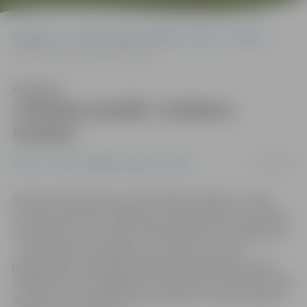
Sākumlapa
Portāla “Jelgavas Vēstnesis” arhīvs
Pilsētā
«Pilsētas pasāžā» Lieldienu tirdziņš
Klausīties
«Pilsētas pasāžā» Lieldienu
tirdziņš
05/04/2012
Pilsētā
Portāla “Jelgavas Vēstnesis” arhīvs
Šobrīd tirdzniecības centra «Pilsētas pasāža» 2. stāvā
norisinās Lieldienu labdarības tirdziņš «Dāsnums mūžam
neizsmeļams», kurā pašu rokām darinātos izstrādājumus
– tamborētas vistas, gaiļus, olu dekorus, zaķus –
jelgavniekiem piedāvā sabiedrisko organizāciju biedri.
Tirgotāji teic, ka pagaidām ar pārdošanu vēl nesokas īpaši
labi, taču cer, ka pilsētnieki sarosīsies. Tirdziņš pircējus