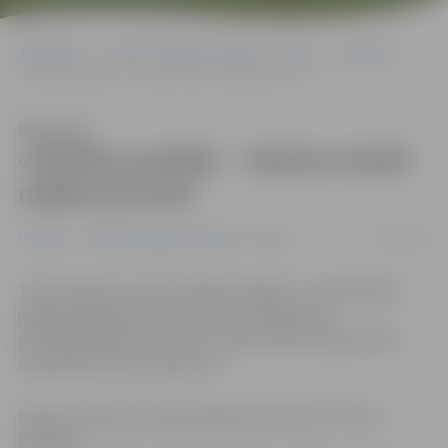
Sākumlapa
Portāla “Jelgavas Vēstnesis” arhīvs
Izstādes
«Pilsētas pasāžā» – Marlon André radītie portreti
Klausīties
«Pilsētas pasāžā» – Marlon André
radītie portreti
12/08/2016
Izstādes
Portāla “Jelgavas Vēstnesis” arhīvs
Tirdzniecības centra «Pilsētas pasāža» 2. stāvā atklāta
jelgavnieka Marlon André (Aivara Andrejeva)
personālizstāde «Portreti». Lielformāta zīmējumi būs
apskatāmi līdz 26. augustam.
Kā jau iepriekš portālam jelgavasvestnesis.lv atzina
M.André,