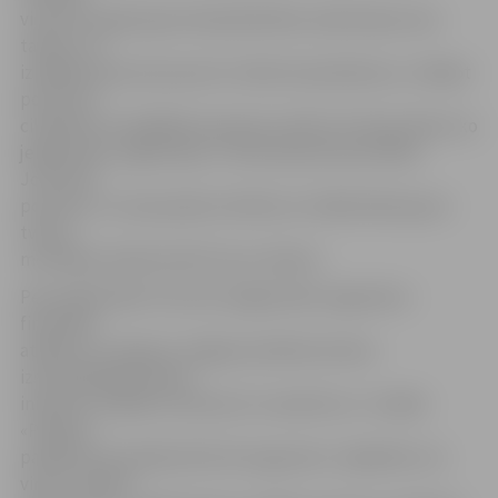
viņš četru gadu garumā pašmācības ceļā izkopis savu
talantu un
izpildījis aptuveni pusotru tūkstoti pasūtījumu, zīmējot
portretus
cilvēkiem no dažādām pasaules valstīm. Pirmais darbs, ko
jelgavnieks uzgleznojis, ir Holivudas aktrises Milas
Jovovičas
portrets, un viņas pašas atzinība, ko mākslinieks guvis
tviterī,
motivējusi André attīstīt savu talantu.
Personālizstādi «Portreti» jelgavnieks organizē ar
finansiālo
atbalstu, ko ieguvis Jelgavas pilsētas domes
izsludinātajā jauniešu
iniciatīvu projektu konkursā «Jaunieši var». Izstāde
«Pilsētas
pasāžā» būs skatāma līdz 26. augustam. Jāpiebilst, ka
viņa uzzīmēto