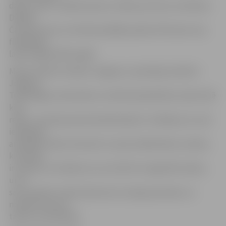
darbu vidū ir vairāki slavenu cilvēku portreti, arī aktiera
Džekija
Čana portrets, ko André parādījis pašam Dž.Čanam viņa
filmēšanās
laikā Jelgavā 2012. gadā.
Marlon André ir beidzis Jelgavas 1. ģimnāziju (šobrīd –
Jelgavas
Tehnoloģiju vidusskola) un šobrīd pašmācības ceļā studē
kino
režiju. Jaunieša pamatnodarbošanās ir zīmēšana, ko viņš
iemācījies,
analizējot video internetā. Jaunais mākslinieks uzskata,
ka talants
ir prasme un tehnika, ko var attīstīt ar ieguldīto darbu,
un ar
savu piemēru vēlas iedvesmot Latvijas jauniešus un
motivēt tos savu
talantu attīstīšanai.