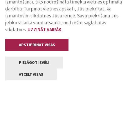
izmantošanai, tiks nodrošināta tīmekļa vietnes optimāla
darbība. Turpinot vietnes apskati, Jūs piekrītat, ka
izmantosim sīkdatnes Jūsu ierīcē. Savu piekrišanu Jūs
jebkurā laikā varat atsaukt, nodzēšot saglabātās
sīkdatnes.
UZZINĀT VAIRĀK
.
APSTIPRINĀT VISAS
PIELĀGOT IZVĒLI
ATCELT VISAS
Kontakti