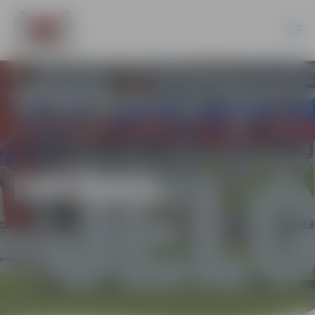
IZSTĀDES