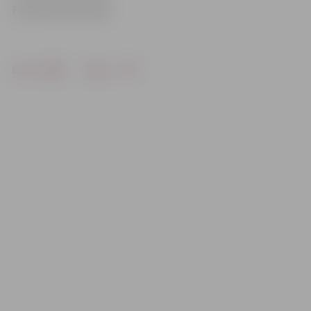
Foto: Austris Auziņš
Drukāt
Dalīties