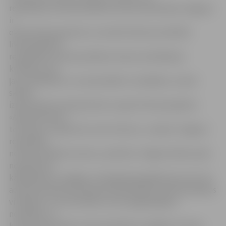
republikas nozīmes pilsētas statusa atņemšana Jelgavai
ir
ekonomiski pamatots un izsvērts lēmums; definēt
likumprojektā
republikas nozīmes pilsētas statusa noteikšanas
kritērijus, kas
ļautu pilsētām uz to pretendēt ar vienādiem, visiem
skaidri
izprotamiem nosacījumiem un grozīt likumprojektu
«Administratīvo
teritoriju un apdzīvoto vietu likums», nosakot Jelgavai
republikas
nozīmes pilsētas statusu, paredzot Jelgavai tādus pašu
nosacījumus
kā Rēzeknes, Liepājas un Daugavpils gadījumā, proti, šīs
administratīvās teritorijas kā republikas nozīmes pilsētas
vienlaikus ir arī attīstības centrs pieguļošajiem
novadiem, ar