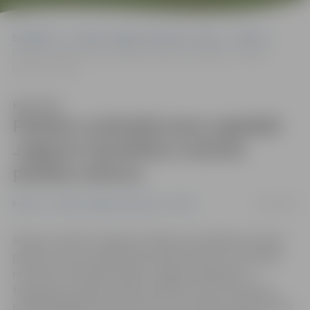
Sākumlapa
Portāla “Jelgavas Vēstnesis” arhīvs
Pilsētā
Pilsētas uzņēmēji prasa saglabāt Jelgavai republikas nozīmes
pilsētas statusu
Klausīties
Pilsētas uzņēmēji prasa saglabāt
Jelgavai republikas nozīmes
pilsētas statusu
04/12/2019
Pilsētā
Portāla “Jelgavas Vēstnesis” arhīvs
Rosinot noteikt vienādus kritērijus republikas nozīmes
pilsētas statusa piešķiršanai administratīvi teritoriālās
reformas īstenošanas laikā, Jelgavas Ražotāju un
tirgotāju asociācija (JRTA) nosūtījusi vēstuli Saeimas
priekšsēdētājai Inārai Mūrniecei un Saeimas deputātiem.