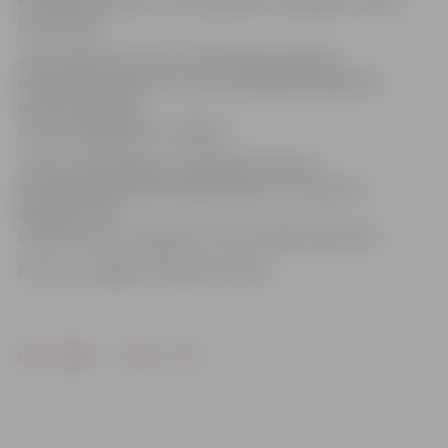
kuriem būs jāveido cieša sadarbība svarīgāko funkciju
īstenošanai.
JRTA norāda, ka, veicot JRTA biedru aptauju,
absolūtais vairākums no tiem atbalstīja republikas
nozīmes pilsētas
statusa saglabāšanu Jelgavai.
JRTA ir neatkarīga un uzņēmēju intereses
aizstāvoša sabiedriskā organizācija, kura apvieno
apmēram 100
uzņēmumus no Jelgavas un tās tuvākās apkārtnes.
Foto: no «Jelgavas Vēstneša» arhīva
Drukāt
Dalīties