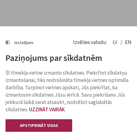
Izvēlies valodu:
LV
EN
Iestatījumi
Paziņojums par sīkdatnēm
Šī tīmekļa vietne izmanto sīkdatnes. Piekrītot sīkdatņu
izmantošanai, tiks nodrošināta tīmekļa vietnes optimāla
darbība. Turpinot vietnes apskati, Jūs piekrītat, ka
izmantosim sīkdatnes Jūsu ierīcē. Savu piekrišanu Jūs
jebkurā laikā varat atsaukt, nodzēšot saglabātās
sīkdatnes.
UZZINĀT VAIRĀK
.
APSTIPRINĀT VISAS