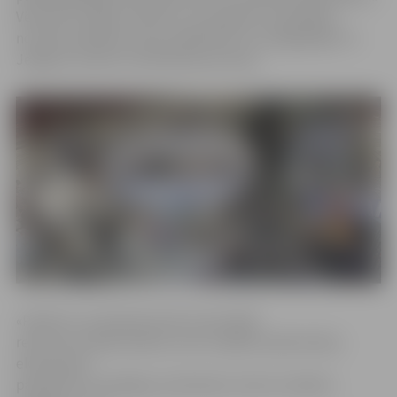
Vēstulē arī lūgts izvērtēt, vai, piešķirot republikas
nozīmes pilsētas statusu Rēzeknei un nesaglabājot to
Jelgavai, ievēroti vienlīdzības principi.
«Piekrītu, ka administratīvi teritoriālā
reforma ir nepieciešama, taču tai jābūt pārdomātai,
ekonomiski
pamatotai un godīgai, piemērojot visiem vienādus