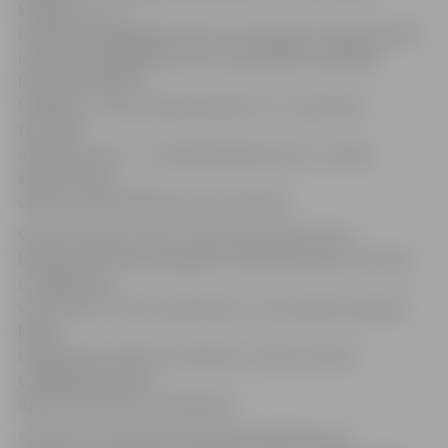
kritērijus. Jau,
īstenojot iepriekšējo reformu, tika atļauti vairāk nekā 50
izņēmumi, tādējādi pussimts pašvaldību nepildīja
likumā noteiktos
kritērijus, un tas atstāja iespaidu arī uz konkrēto
teritoriju
attīstību, īpaši – uzņēmējdarbības jomā,» nostāju
skaidro JRTA
valdes priekšsēdētājs Imants Kanaška.
Vēstulē Saeimai JRTA rosina deputātiem pirms
balsojuma par likumprojektu «Administratīvo teritoriju
un apdzīvoto
vietu likums» vēlreiz pārdomāt, vai atsevišķi tā aspekti
kalpo
Latvijas ekonomikas attīstībai un dzīves līmeņa
uzlabošanai, kā arī
ilgtermiņa mērķu sasniegšanai.
Saskaņā ar minētā likumprojekta pielikuma 15.