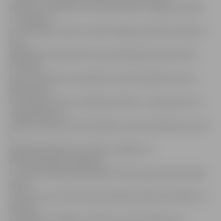
punktu ir paredzēts, ka tiks apvienota Jelgavas pilsēta
un Jelgavas
un Ozolnieku novadi, turklāt Jelgavas pilsētai netiek ne
tikai
saglabātas tiesības būt par patstāvīgu administratīvo
teritoriju,
bet arī atņemtas republikas nozīmes pilsētas statuss.
Šāda likuma
formulējums, pēc uzņēmēju domām, ir nepamatots un
nepārdomāts, it
sevišķi situācijā, kad republikas nozīmes pilsētas statuss
ir
saglabāts Rēzeknei, kas pēc sociāliem un
ekonomiskajiem indeksiem
ir ne tikai mazāka pilsēta gan teritorijas, gan iedzīvotāju
skaita
ziņā, bet arī ir krietni ekonomiskāk mazāk attīstītāka. To
pamato
arī objektīvi rādītāji, piemēram, pēc Pilsonības un