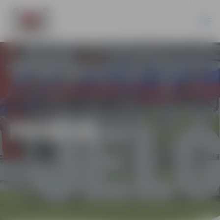
PILSĒTĀ