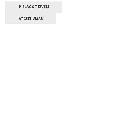
PIELĀGOT IZVĒLI
ATCELT VISAS
Kontakti
Jelgavas valstpilsētas pašvaldība
Lielā iela 11, Jelgava, LV-3001
+371 63005522
pasts@jelgava.lv
Klientu apkalpošana