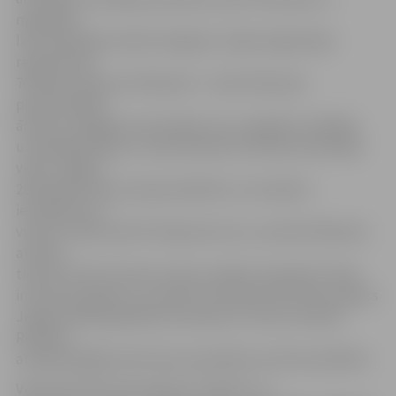
migrācijas
lietu pārvaldes datiem šā gada 1. jūlijā Jelgavā bija
reģistrēti 60
764 iedzīvotāji, bet Rēzeknē – tikai 30 242; pēc
piesaistītajām
ārvalstu tiešajām investīcijām, kas ir objektīvs rādītājs
uzņēmējdarbības un ekonomikas attīstībai konkrētajā
vietā, Jelgava
2019. gadā starp Latvijas pilsētām un novadiem
ierindojusies 7.
vietā ar vairāk nekā 79 miljoniem eiro, savukārt Rēzekne
atrodas
tikai 30. vietā ar desmit reizes mazāku piesaistīto tiešo
investīciju apjomu, savukārt teritorijas attīstības indekss
Jelgavai 2018. gadā ļāva ierindoties 4. vietā, savukārt
Rēzekne
atradās pēdējā vietā starp republikas nozīmes pilsētām.
Vēstulē JRTA aicina Saeimu izvērtēt, vai