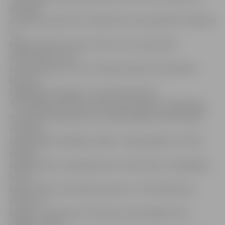
sauktajā
dzīvnieku patversmē. «Šādi mēs varam palīdzēt cilvēkam
un
mājdzīvniekam atrast vienam otru, jo pieredze
apliecinājusi, ka arī
savulaik pamesti suņi un kaķi jaunajiem saimniekiem
kļūst par
labākajiem draugiem,» teic R.Voicehoviča.
Tieši tādēļ kopš aprīļa «Pilsētsaimniecības» mājas lapas
www.pilsetsaimnieciba.lv sadaļā «Mājdzīvnieki pilsētā»
izveidota
apakšsadaļa «Meklējam mājas». Tajā iespējams ne tikai
aplūkot
mājdzīvnieku, kas gaida jaunus saimniekus, fotogrāfijas,
bet arī
iegūt nelielu informāciju par katru. «Informāciju par
suņiem un
kaķiem, kas nokļuvuši izolatorā, aktualizējam reizi