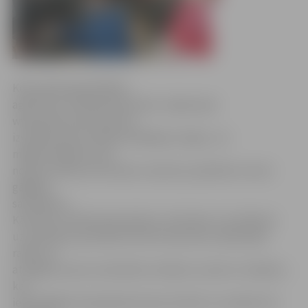
Kopš aprīļa pašvaldības
aģentūras «Pilsētsaimniecība» mājas lapā
www.pilsetsaimnieciba.lv
izveidota jauna sadaļa «Meklējam mājas», lai
mājdzīvniekiem, kas
nokļuvuši Mazo dzīvnieku izolatorā, palīdzētu atrast
gādīgus
saimniekus.
Kā stāsta «Pilsētsaimniecības» dzīvnieku uzturēšanas
uzraudzības speciāliste Rita Voicehoviča, šāda ideja
radās, lai
atvieglotu jaunu saimnieku atrašanu suņiem un kaķiem,
kas
iepriekšējiem īpašniekiem kļuvuši lieki un nonākuši tā