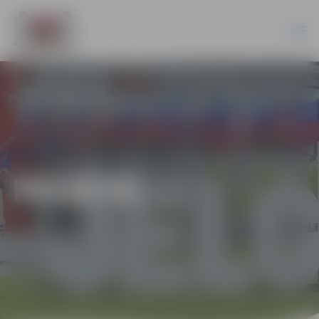
PILSĒTĀ