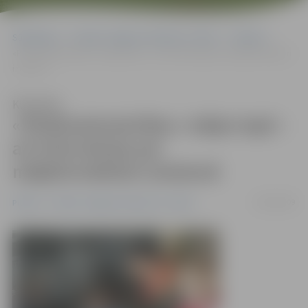
Sākumlapa
Portāla “Jelgavas Vēstnesis” arhīvs
Pilsētā
«Pilsētsaimniecības» mājas lapā – arī informācija par mājdzīvniekiem
izolatorā
Klausīties
«Pilsētsaimniecības» mājas lapā –
arī informācija par
mājdzīvniekiem izolatorā
24/04/2009
Pilsētā
Portāla “Jelgavas Vēstnesis” arhīvs