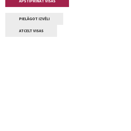
APSTIPRINĀT VISAS
PIELĀGOT IZVĒLI
ATCELT VISAS
Kontakti
Jelgavas valstpilsētas pašvaldība
Lielā iela 11, Jelgava, LV-3001
+371 63005522
pasts@jelgava.lv