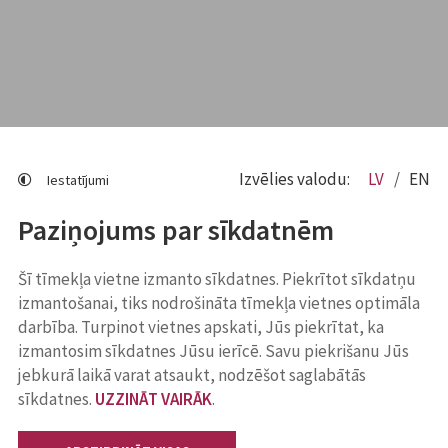
Izvēlies valodu:
LV
EN
Iestatījumi
Paziņojums par sīkdatnēm
Šī tīmekļa vietne izmanto sīkdatnes. Piekrītot sīkdatņu
izmantošanai, tiks nodrošināta tīmekļa vietnes optimāla
darbība. Turpinot vietnes apskati, Jūs piekrītat, ka
izmantosim sīkdatnes Jūsu ierīcē. Savu piekrišanu Jūs
jebkurā laikā varat atsaukt, nodzēšot saglabātās
sīkdatnes.
UZZINĀT VAIRĀK
.