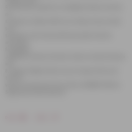
nedēļā,» stāsta
R.Voicehoviča, piebilstot, ka tādējādi izdodas izvairīties
no
situācijas, ka mājas meklē suns vai kaķis, kas jau atradis
savu
saimnieku, kā arī tiek publicētas jaunāko izolatora
iemītnieku
fotogrāfijas.
Jāpiebilst, ka Mazo dzīvnieku izolators atrodas Helmaņa
ielā
8, Jelgavā. Gādīgi cilvēki, kas savu draugu vēlas atrast
tieši tur,
vispirms aicināti piezvanīt pa tālruni 29396097 (Mārīte).
Sagatavoja Sintija Čepanone
Drukāt
Dalīties