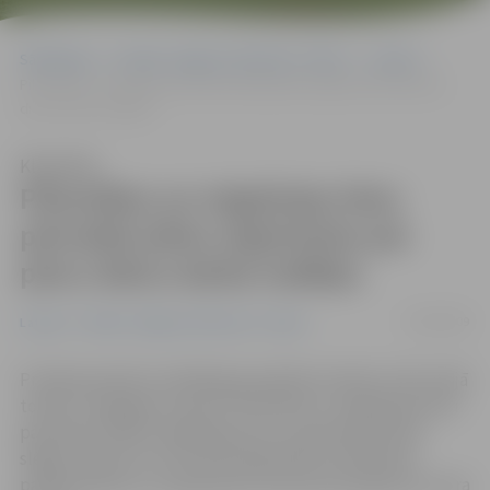
Sākumlapa
Portāla “Jelgavas Vēstnesis” arhīvs
Latvijā
Pilsonības un migrācijas lietu pārvalde plāno atgriezties pie piecu
dienu darba nedēļas
Klausīties
Pilsonības un migrācijas lietu
pārvalde plāno atgriezties pie
piecu dienu darba nedēļas
07/08/2009
Latvijā
Portāla “Jelgavas Vēstnesis” arhīvs
Pretēji iepriekš izstrādātajam grafikam šodien visā Latvijā
tomēr ir iespējams saņemt Pilsonības un migrācijas lietu
pārvaldes (PMLP) pakalpojumus un pārvalde nebūs
slēgta, aģentūru LETA informēja PMLP priekšnieka
palīdze preses un sabiedrisko attiecību jautājumos Laura