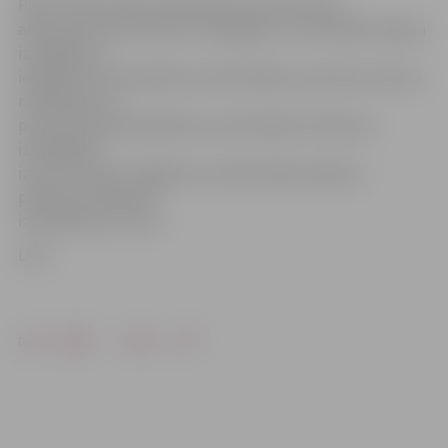
PMLP sniedz tādus pakalpojumus kā personu
apliecinošu dokumentu izsniegšana, uzturēšanās atļauju
izsniegšana,
ielūgumu ārzemniekiem noformēšana, personas statusa
noteikšana un
personas koda piešķiršana, izbraukšanas rīkojumu
izsniegšana,
izziņu un datu sniegšana no Iedzīvotāju reģistra,
patvēruma lūgumu
izvērtēšana un citus.
Leta
Drukāt
Dalīties