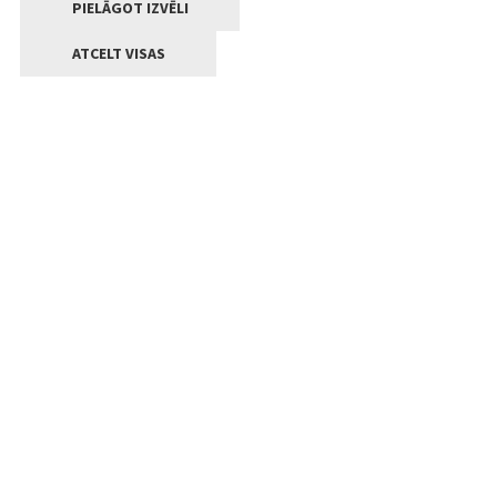
PIELĀGOT IZVĒLI
ATCELT VISAS
Kontakti
Jelgavas valstpilsētas pašvaldība
Lielā iela 11, Jelgava, LV-3001
+371 63005522
pasts@jelgava.lv
Klientu apkalpošana