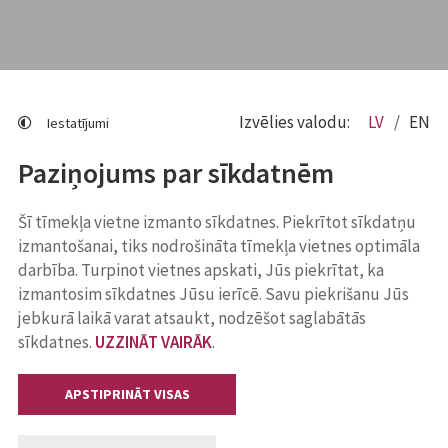
Izvēlies valodu:
LV
EN
Iestatījumi
Paziņojums par sīkdatnēm
Šī tīmekļa vietne izmanto sīkdatnes. Piekrītot sīkdatņu
izmantošanai, tiks nodrošināta tīmekļa vietnes optimāla
darbība. Turpinot vietnes apskati, Jūs piekrītat, ka
izmantosim sīkdatnes Jūsu ierīcē. Savu piekrišanu Jūs
jebkurā laikā varat atsaukt, nodzēšot saglabātās
sīkdatnes.
UZZINĀT VAIRĀK
.
APSTIPRINĀT VISAS