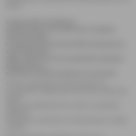
Karnīte.
Pretēji iepriekš izstrādātajam
grafikam šodien visā Latvijā tomēr ir iespējams
saņemt Pilsonības
un migrācijas lietu pārvaldes (PMLP) pakalpojumus
un pārvalde nebūs
slēgta, aģentūru LETA informēja PMLP priekšnieka
palīdze preses un
sabiedrisko attiecību jautājumos Laura Karnīte.
Kā ziņots, nepietiekamo budžeta līdzekļu dēļ
no maija PMLP strādāja nepilnu darba laiku, tādēļ tā bija
pilnībā
slēgta divas piektdienas katru mēnesi. Turpmāk šādi
darbalaika
ierobežojumi, visticamāk, vairs nebūs jānosaka, norādīja
L.Karnīte.