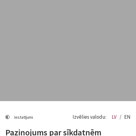
Izvēlies valodu:
LV
EN
Iestatījumi
Paziņojums par sīkdatnēm