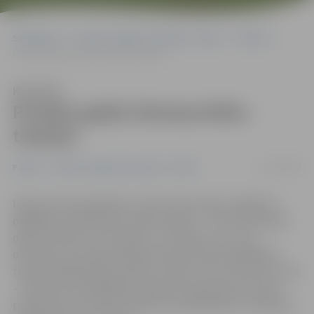
Sākumlapa
Portāla “Jelgavas Vēstnesis” arhīvs
Pilsētā
Pircējus gaida Ziemassvētku tirdziņš
Klausīties
Pircējus gaida Ziemassvētku
tirdziņš
19/12/2008
Pilsētā
Portāla “Jelgavas Vēstnesis” arhīvs
Izgreznotas piparkūkas, siltas vilnas zeķes, dažādi no
dabīgiem materiāliem veidoti dekori – tā ir tikai neliela
daļa no lietām, ko sestdien un svētdien, 20. un 21.
decembrī, Hercoga Jēkaba laukumā varēs iegādāties
tradicionālajā Ziemassvētku tirdziņā. Taču tas vēl nav viss
– līdztekus andelēšanās priekiem paredzēta kultūras
programma ar vairāku kolektīvu piedalīšanos. Ieradīsies