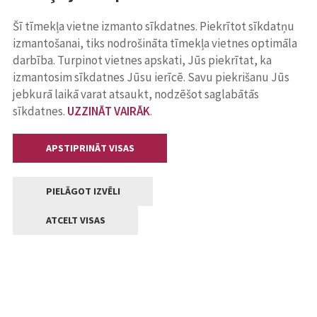
Šī tīmekļa vietne izmanto sīkdatnes. Piekrītot sīkdatņu
izmantošanai, tiks nodrošināta tīmekļa vietnes optimāla
darbība. Turpinot vietnes apskati, Jūs piekrītat, ka
izmantosim sīkdatnes Jūsu ierīcē. Savu piekrišanu Jūs
jebkurā laikā varat atsaukt, nodzēšot saglabātās
sīkdatnes.
UZZINĀT VAIRĀK
.
APSTIPRINĀT VISAS
PIELĀGOT IZVĒLI
ATCELT VISAS