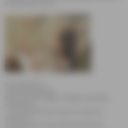
arī Ziemassvētku vecītis.
Ritma Gaidamoviča
Izgreznotas piparkūkas,
siltas vilnas zeķes, dažādi no dabīgiem materiāliem
veidoti dekori
– tā ir tikai neliela daļa no lietām, ko sestdien un
svētdien, 20.
un 21. decembrī, Hercoga Jēkaba laukumā varēs