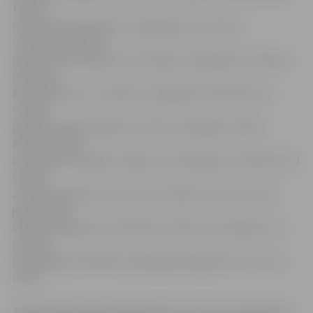
teātra
izpildītām dziesmām un popgrupas «Lai skan»
uzstāšanos. Būs arī
dejas – šoreiz kopā ar tautas deju ansambļiem «Liel­upe»
(vadītāja
Elita Simsone), «Jaunība» (vadītājs Arvils Noviks) un
vidējās
paaudzes deju kolektīvu «Rota» (vadītāja Ludmila
Muskare). Bet
iepriecināt mazākos pircējus un skatītājus ap pulksten 12
solījies
arī Ziemassvētku vecītis, kas uzklausīs mazu un lielu
jelgavnieku
svētku dzejolīšus, dziesmiņas, darbus un nedarbus un
par labi
paveiktajiem darbiem pasniegs kādu gardumu no sava
maisa.
Tāda solās būt pirmā tirgus diena, bet tie, kas tajā dienā