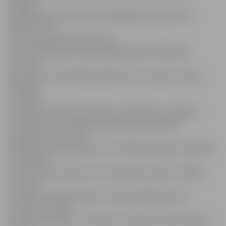
iespēja
iegādāties ne tikai Latvijas tirgotāju preces, bet arī
kaimiņvalsts
Lietuvas amatnieku veikumu.
Īstā andelēšanās Hercoga Jēkaba laukumā sāksies
sestdien
pulksten 10 un ilgs līdz pulksten 16, lai ar jaunu sparu
atsāktos
svētdien.
Sestdien tirdziņa laikā varēs ne tikai pirkt un pārdot –
atnācējiem būs iespēja izbaudīt plašu kultūras
programmu, kas savu
skanējumu sāks pulksten 11 ar folkloras kopas «Dimzēns»
uzstāšanos.
S.Sīle stāsta, ka koncerts turpināsies ar bērnu vokālās
studijas
«Nianse» priekšnesumiem, Zanes Andžānes bērnu
mūzikas studijas
skanējumu, Bērnu un jauniešu mūzikas kluba Muzikālā