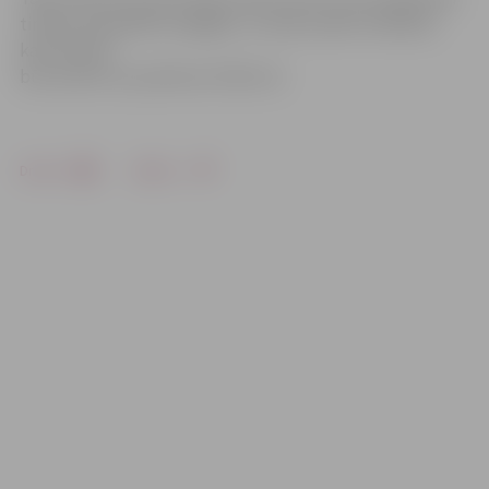
tirdziņu apmeklēt nepagūs, to varēs izdarīt svētdien,
kad tirdziņš
būs atvērts no pulksten 10 līdz 15.
Drukāt
Dalīties