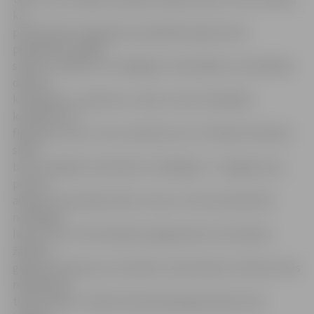
ka
pieteikušies tirgotāji, kas piedāvās izgreznotas
piparkūkas, eglīšu
statīvus, dekorus no dabīgiem materiāliem, kosmētikas
dāvanu
komplektus, spilvenus, medu, maizi, šokolādes
konfektes un
figūriņas, sieru, zivis un daudz ko citu. Plašā sortimentā
solās
būt arī dažādu amatnieku izstrādājumi – kokgriezumi,
pinumi,
adījumi, keramikas darbi, rotas un citas saimniecībā
noderīgas
lietas. Taču S.Sīle atklāj, ka jelgavnieku tik iemīļotā
žāvētās
gaļas produkcija no zemnieku saimniecības «Dūmiņš» būs
nopērkama
tikai svētdien. Tāpat kā iepriekš jelgavniekiem būs