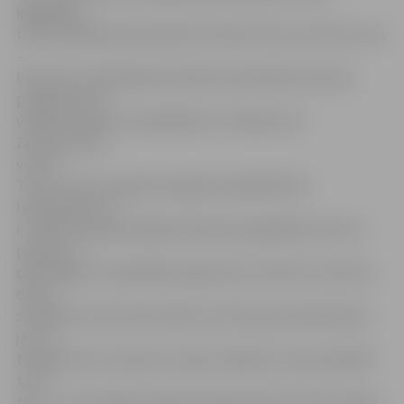
iegādāties
tradicionālajā Ziemassvētku tirdziņā. Taču tas vēl nav viss
–
līdztekus andelēšanās priekiem paredzēta kultūras
programma ar
vairāku kolektīvu piedalīšanos. Ieradīsies arī
Ziemassvētku
vecītis.
Tiem, kuriem nepatīk staigāt pa pārpildītiem
lielveikaliem, šī
ir lieliska iespēja dažādas dāvaniņas iegādāties tieši no
pašiem to
darinātājiem. Pašvaldības aģentūras «Kultūra» kultūras
darba
speciāliste Santa Sīle stāsta, ka tirdziņam pieteikušies
jau 70
tirgotāji, bet to skaits var augt. Jāpiemin, ka jau pašlaik
tas ir
teju uz pusi lielāks nekā pērn šajā tirdziņā. S.Sīle norāda,