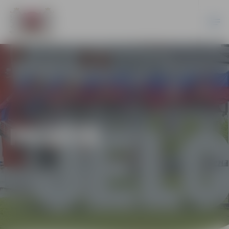
PILSĒTĀ