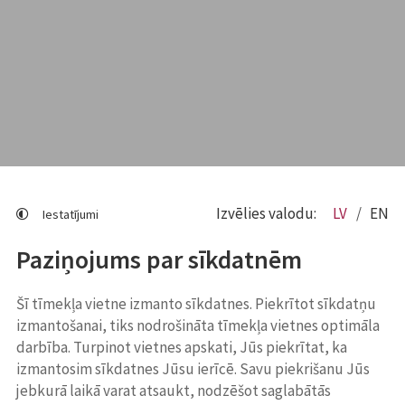
Izvēlies valodu:
LV
EN
Iestatījumi
Paziņojums par sīkdatnēm
Šī tīmekļa vietne izmanto sīkdatnes. Piekrītot sīkdatņu
izmantošanai, tiks nodrošināta tīmekļa vietnes optimāla
darbība. Turpinot vietnes apskati, Jūs piekrītat, ka
izmantosim sīkdatnes Jūsu ierīcē. Savu piekrišanu Jūs
jebkurā laikā varat atsaukt, nodzēšot saglabātās