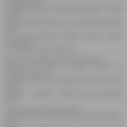
uzaicinājām tādas
komandas, kas spēlē Latvijas Basketbola līgas 1. divīzijā
un SEB
Baltijas basketbola līgā. Pirmo reizi jelgavnieki klātienē
varēs
vērot tādas komandas kā Kedaiņu «Nevezis», Tallinas
«Kalev/Cramo»
un «VEF Rīga»,» stāsta J.Kaminskis.
Pirmajā turnīra spēlē 12. septembrī pulksten 16
tiksies BK «VEF Rīga» ar komandu «Nevezis» no
Kedaiņiem. Uzreiz pēc
šīs spēles notiks turnīra atklāšanas ceremonija. Savukārt
pēc tās
mājinieki – «Zemgale» – tiksies ar igauņu basketbola
klubu.
Turnīrs jau tradicionāli pilsētā atklāj
basketbola sezonu un tiek rīkots, lai pārbaudītu spēkus
pirms