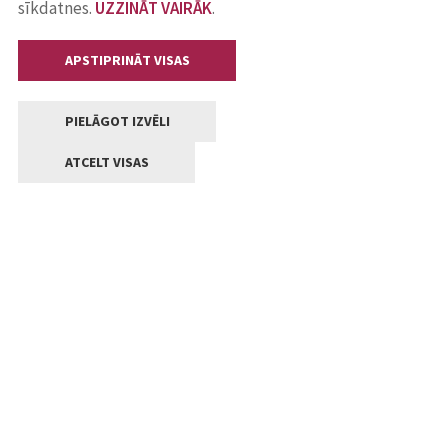
sīkdatnes.
UZZINĀT VAIRĀK
.
APSTIPRINĀT VISAS
PIELĀGOT IZVĒLI
ATCELT VISAS
Kontakti
Jelgavas valstpilsētas pašvaldība
Lielā iela 11, Jelgava, LV-3001