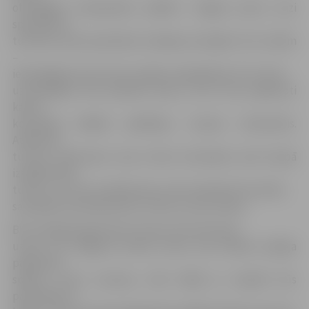
oficiālajām čempionāta spēlēm. «Šogad pirmo reizi
speciāli šim
turnīram esam pasūtījuši medaļas pirmajām trim vietām
–
iepriekšējos divos kausos tādas nepiešķīrām. Arī turnīra
uzvarētājiem būs speciāls kauss, kā arī tiks apbalvoti
katras
komandas labākie spēlētāji,» turpina J.Kaminskis.
Atbilstoši
turnīra nolikumam visas četras komandas savā starpā
izspēlēs apļu
turnīru, un, tam noslēdzoties, tiks noskaidroti laureāti,
sarindojot komandas pēc izcīnīto uzvaru skaita.
BK «Zemgale»galvenais treneris Varis Krūmiņš
uzsver, ka Jelgavas domes kauss būs lieliska iespēja
pārbaudīt
spēkus pirms sezonas, tieši tādēļ jo stiprāki būs
pretinieki, jo