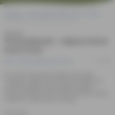
Sākumlapa
Portāla “Jelgavas Vēstnesis” arhīvs
Pilsētā
Pirmā pārbaude – Jelgavas domes kausa izcīņa
Klausīties
Pirmā pārbaude – Jelgavas domes
kausa izcīņa
04/09/2008
Pilsētā
Portāla “Jelgavas Vēstnesis” arhīvs
No 12. līdz 14. septembrim Jelgavas Sporta hallē
norisināsies «Jelgavas domes kausa izcīņa 2008», kurā
mūsu BK «Zemgale» mērosies spēkiem ar tādām
komandām kā Valda Valtera trenēto «VEF Rīga», Kedaiņu
«Nevezis» un «Kalev/Cramo» no Tallinas.
Artis Liepiņš