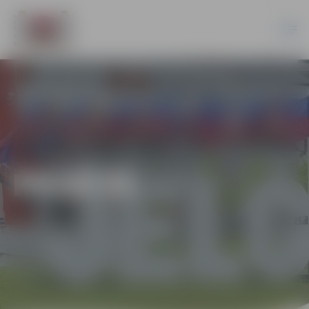
PILSĒTĀ