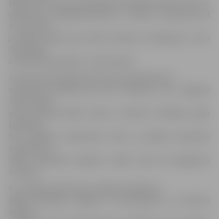
labāk. «Pirms sezonas pārbaudes spēlēs būtiski ir kaut ko
pārbaudīt, paeksperimentēt ar sastāvu. Galvenais pat
nav uzvarēt,
jo šādas spēles ļauj izdarīt pareizos secinājumus, taču
līdzjutējus
centīsimies nepievilt,» tā V.Krūmiņš.
Sezonas pirmā spēle LBL ietvaros paredzēta 25.
septembrī Valmierā pret BK «Valmiera», bet Jelgavas
Sporta hallē
pirmā oficiālā spēle notiks 8. oktobrī. Oficiālais spēļu
kalendārs
būs pieejams septembra vidū, jo pašlaik komandas
iepazīstas ar
spēļu kalendāra projektu, tāpēc tajā vēl iespējamas
izmaiņas.
Kā «Jelgavas Vēstnesim» atklāj J.Kaminskis,
šogad skatītājus sagaida arī pārsteigums, jo oktobra
sākumā