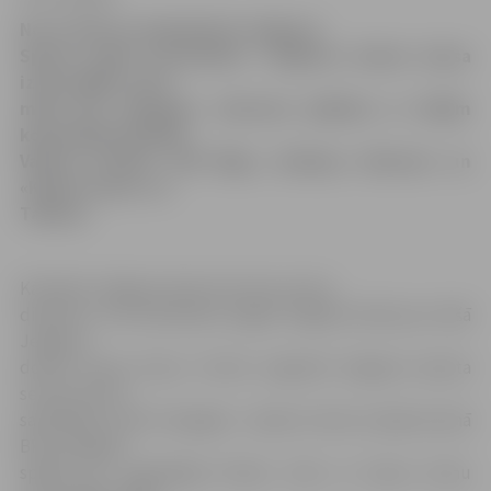
No 12. līdz 14. septembrim Jelgavas
Sporta hallē norisināsies «Jelgavas domes kausa
izcīņa 2008», kurā
mūsu BK «Zemgale» mērosies spēkiem ar tādām
komandām kā Valda
Valtera trenēto «VEF Rīga», Kedaiņu «Nevezis» un
«Kalev/Cramo» no
Tallinas.
Kā stāsta Jelgavas Sporta servisa centra
direktors Juris Kaminskis, šogad Jelgavā notiks jau trešā
Jelgavas
domes kausa izcīņa. Turnīru organizē Jelgavas Sporta
servisa centrs
sadarbībā ar BK «Zemgale». «Ņemot vērā, ka šajā sezonā
BK «Zemgale»
spēlēs jau augstākajā līmenī, mēs uz kausa izcīņu