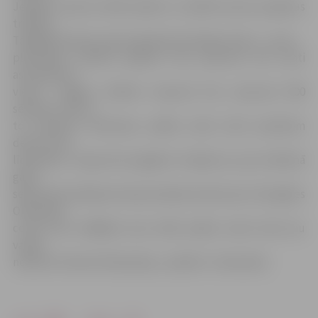
Jelgavas Sporta hallē plānots uzstādīt jaunas papildus
tribīnes.
Tādējādi būtiski varēs palielināt skatītāju skaitu – proti,
plānotajās tribīnēs papildu būs aptuveni divi simti
astoņdesmit
vietas. «Šogad tribīnēs kopumā būs aptuveni 800
sēdvietu, līdz ar
to, ieskaitot stāvvietas, spēles varēs vērot apmēram
deviņi simti
līdzjutēju. Tas gan būs pagaidu risinājums, jo jau nākamā
gada
septembrī plānojam ekspluatācijā nodot jauno Zemgales
Olimpiskā
centra zāli, tādējādi visas lielās spēles varēs vērot jau
vairāk
nekā divi tūkstoši līdzjutēju,» piebilst J.Kaminskis.