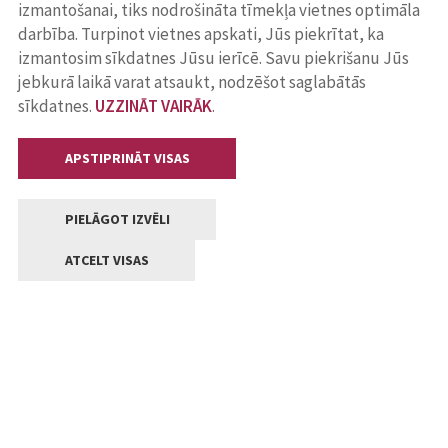
izmantošanai, tiks nodrošināta tīmekļa vietnes optimāla
darbība. Turpinot vietnes apskati, Jūs piekrītat, ka
izmantosim sīkdatnes Jūsu ierīcē. Savu piekrišanu Jūs
jebkurā laikā varat atsaukt, nodzēšot saglabātās
sīkdatnes.
UZZINĀT VAIRĀK
.
APSTIPRINĀT VISAS
PIELĀGOT IZVĒLI
ATCELT VISAS