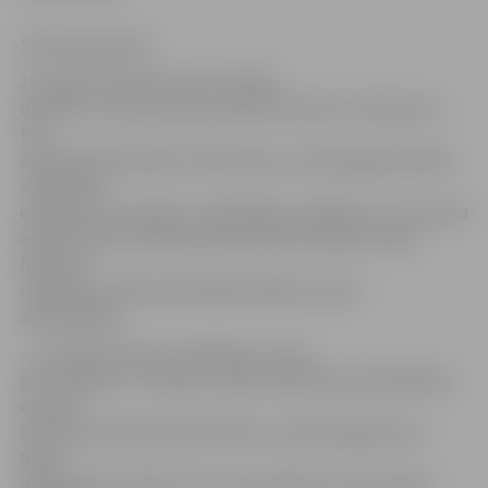
Sintija Čepanone
16. augustā pulksten 12 ar radošu
darbnīcu, kurā aicināts iesaistīties ikviens interesents,
tiks
atzīmēta bibliotēkas «Pārlielupe» emuāra gada jubileja.
«Sājā laikā
esam krietni izauguši,» bibliotēkas vadītāja un arī emuāra
administratore Veneranda Godmane atklāj, ka kopš
februāra
reģistrēti vairāk nekā 10 000 unikālo emuāra
apmeklētāju.
«Ja cilvēki nenāk uz bibliotēku, tā iet
pie cilvēkiem,» tā ideju izveidot Pārlielupes bibliotēkas
emuāru
komentē Veneranda, piebilstot, ka sākotnējā iecere
bijusi
bibliotēkā «ievilināt» tos, kas priekšroku informācijas