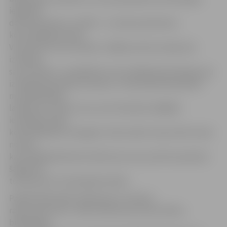
iegūšanā
dod internetam, turklāt – ar viņiem pazīstamu
komunikācijas veidu.
Viņa vērtē, ka tas izdevies. «Bijām pirmie Latvijā, kas
izveidoja
savu emuāru, un pašlaik tie, kas stāvējuši pie šūpuļa, jau
izveidojuši privātos emuārus,» Veneranda kā piemēru
min bibliotēkas
lasītāju Ievu Kalvi, kura, esot Amerikā, tādējādi
ietaupījusi laiku
komunikācijā ar draugiem citās zemēs. Viņa arī būs viena
no tām,
kas radošajā darbnīcā stāstīs par savu pozitīvo pieredzi
šajā jomā,
tostarp par tīri tehniskām lietām.
Pašlaik bibliotēkā «Pārlielupe» emuārus
raksta seši autori. «Mēs rakstam par mūsu darbu,
bibliotēkas