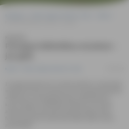
Sākumlapa
Portāla “Jelgavas Vēstnesis” arhīvs
Kultūra
Pirmajam bibliotēkas emuāram – jau gads
Klausīties
Pirmajam bibliotēkas emuāram –
jau gads
05/08/2008
Kultūra
Portāla “Jelgavas Vēstnesis” arhīvs
16. augustā pulksten 12 ar radošu darbnīcu, kurā aicināts
iesaistīties ikviens interesents, tiks atzīmēta bibliotēkas
«Pārlielupe» emuāra gada jubileja. «Sājā laikā esam
krietni izauguši,» bibliotēkas vadītāja un arī emuāra
administratore Veneranda Godmane atklāj, ka kopš
februāra reģistrēti vairāk nekā 10 000 unikālo emuāra
apmeklētāju.