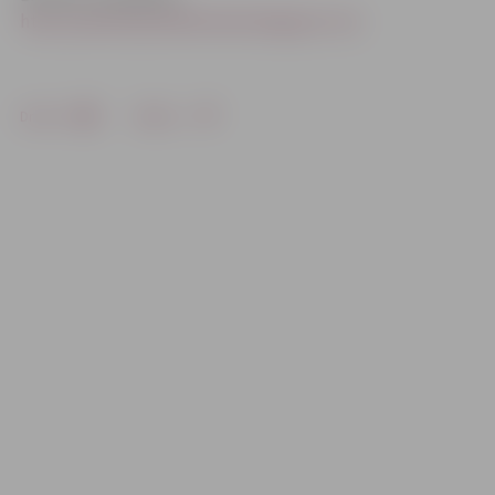
http://parlielupesbiblioteka.blogspot.com
Drukāt
Dalīties