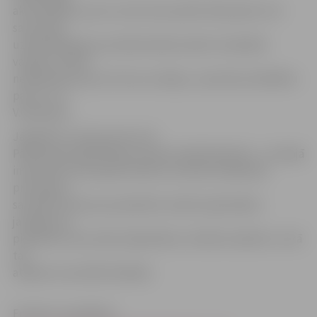
aktualitātēm, par to, kas mums patīk. Manuprāt, tā ir
sava veida
uzdrīkstēšanās: par darba lietām rakstīt vienkāršā
valodā, turklāt
nebaidoties paust arī savu nostāju, uzņemties atbildību
par to,» tā
V.Godmane.
Jāpiebilst, ka šī jau būs otrā
Pārlielupes bibliotēkas emuāra radošā darbnīca – pirmajā
interesenti tika iepazīstināti ar emuāra veidošanas
principiem,
savukārt šoreiz jau paredzēts risināt nopietnākus
jautājumus,
piemēram, kas veido sabiedrības «oficiālo viedokli» un kā
tas
atšķiras no privātā viedokļa.
Emuāru var aplūkot: