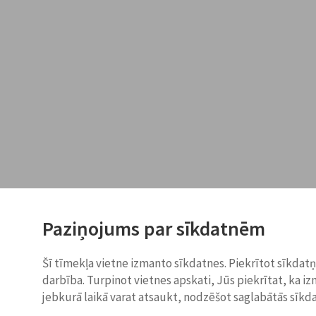
Paziņojums par sīkdatnēm
Šī tīmekļa vietne izmanto sīkdatnes. Piekrītot sīkdat
darbība. Turpinot vietnes apskati, Jūs piekrītat, ka i
jebkurā laikā varat atsaukt, nodzēšot saglabātās sīkd