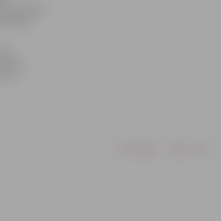
emt J.Čakstes
ierādījuši,
brī,
.Čakste
 Viņu
Drukāt
Dalīties