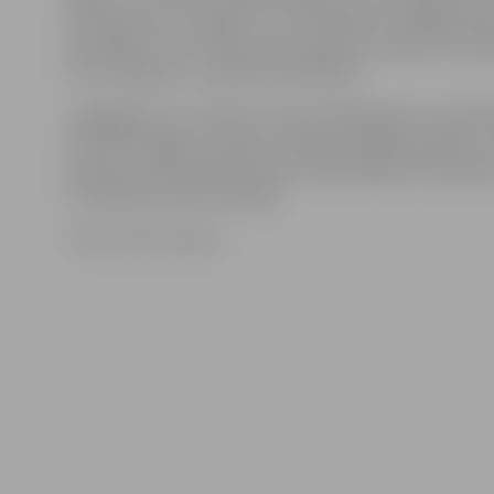
mazmeitai, jau 11 gadu LLU studentiem ir iespēja saņ
stipendiju: «Tie ir mūsu jaunie, gudrie studenti, kuri p
ka ir cienīgi būt J.Čakstes mantinieki.»
Jāatgādina, ka J.Čakste ir dzimis 1859. gada 14. septem
miris 1927. gada 14. martā. Latvijas prezidenta amatu J
ieņēma no 1922. gada līdz pat mūža beigām 1927. gadā.
nomainīja Gustavs Zemgals.
Foto: Austris Auziņš