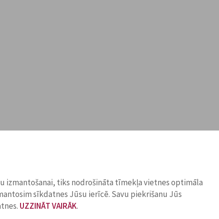
ņu izmantošanai, tiks nodrošināta tīmekļa vietnes optimāla
zmantosim sīkdatnes Jūsu ierīcē. Savu piekrišanu Jūs
atnes.
UZZINĀT VAIRĀK
.