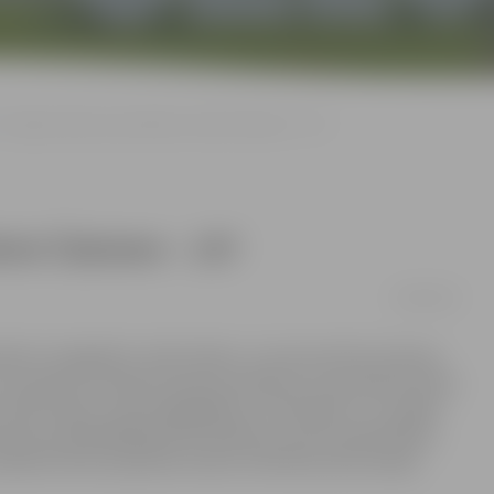
Pirmajam Valsts prezidentam Jānim Čakstem – 157
nim Čakstem – 157
14/09/2016
zidents zemgalietis Jānis Čakste. «Lai mums būtu drosme,
o paveicis Latvijas pirmais prezidents, ko paveikuši mūsu
s Jānis Čakste, esam saglabājuši un attīstījuši,» uzrunājot
omes priekšsēdētājs Andris Rāviņš, aicinot aizdomāties,
odien brīvā Latvijā mēs varētu atzīmēt pirmā Latvijas