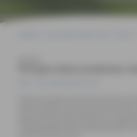
Sākumlapa
Portāla “Jelgavas Vēstnesis” arhīvs
Pilsētā
Klausīties
Pirmajam Valsts prezidentam Jā
Pilsētā
Portāla “Jelgavas Vēstnesis” arhīvs
Šodien aprit 157 gadi, kopš dzimis pirmais Valsts pre
prasmes, zināšanas un lai mums būtu lepnums par to, k
senči un mēs paši. Lai mēs varam atzīt, ka to, ko radīji
klātesošos, pie pieminekļa J.Čakstem teica Jelgavas d
cik daudz gudrības un drosmes bija nepieciešams, lai š
prezidenta dzimšanas dienu.