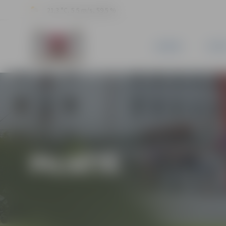
21.3 °C, 5.5 m/s, 59.5 %
JAUNUMI
PILSĒ
PILSĒTĀ