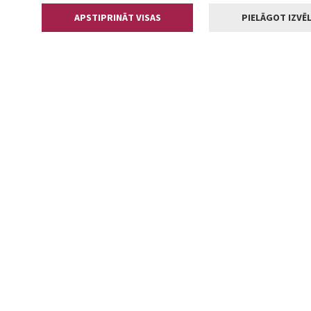
APSTIPRINĀT VISAS
PIELĀGOT IZVĒL
Kontakti
Jelgavas valstp
Lielā iela 11
+371 630055
pasts@jelga
2002-2026 jelgava.lv