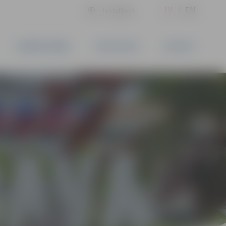
LV
EN
Iestatījumi
UZŅĒMĒJDARBĪBA
PAKALPOJUMI
KONTAKTI