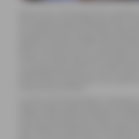
Apliecinot cieņu J.Čakstem gan kā mūsu novadnieka
Valsts prezidentam, gan kā spilgtai personībai, kura p
nav zaudējušas aktualitāti arī mūsdienās, šodien par 
dzimšanas dienai ziedus nolika gan pilsētas vadība, gan
jelgavnieki, un īpaši daudz sanākušo vidū bija tieši bēr
jaunieši. «Jānis Čakste reiz teicis: «Jaunībai pieder pri
priecāties var tikai pēc darba, kad krietni strādāts un 
un to es cenšos ievērot savā dzīvē,» tā Jelgavas Skol
priekšsēdētājs Reinis Nikuļcevs, atzīstot, ka J.Čakste ir
piemērs ikvienam, īpaši jauniešiem, savas sociālās dzī
latviskās dzīvesziņas kopšanā.
LLU rektore Irina Pilvere akcentēja, ka J.Čakste bijis v
kolēģis. «Viņš ieguva izglītību Maskavā, bet 1919. gadā 
iesaistījās Latvijas Augstskolas dibināšanā. Viņš strādāj
docents, gatavoja studiju plānus, domāja, kā nodot zi
attīstīt prasmes. 1919. gada oktobrī viņam piešķīra pr
grādu,» tā I.Pilvere, paužot lepnumu, ka, pateicoties 