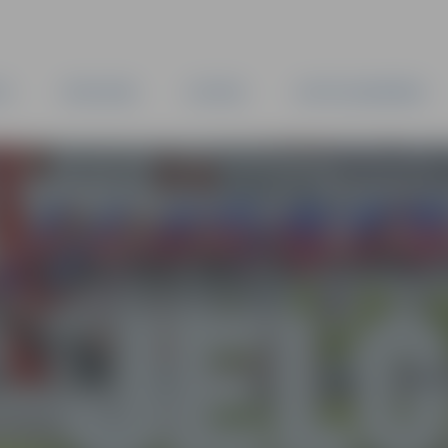
TA
PAŠVALDĪBA
IESTĀDES
KAPITĀLSABIEDRĪBAS