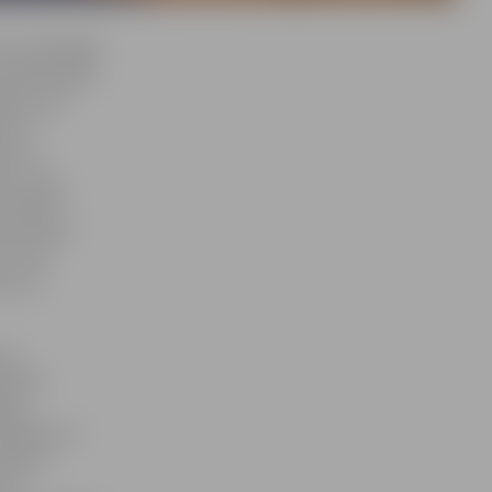
m un pirmajam
austās idejas
godu viņa
 citi
ni un
eks. Taču
studēts!»,
ēnu domes
 izcils
ves un
iņu
aktīvi
a kā
nāšanas un
ofesora
viņa