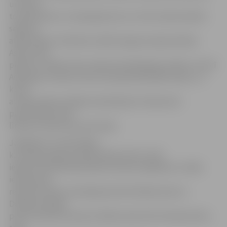
un ceļus,
tostarp Asteru un Aspazijas ielu, kur tiks veikta asfalta
seguma
atjaunošana. Līdztekus asfalta seguma atjaunošanai
Asteru ielā
plānots uzlabot lietus ūdens kanalizācijas sistēmu, kā arī
Aspazijas un Asteru ielu krustojumā likvidēt saliņu, uz
kuras
atrodas sakaru kabeļu kanalizācija. Šī saliņa tiks
pazemināta vienā
līmenī ar ielas braucamo daļu.
Jāpiebilst, ka tieši tāpēc,
ka
asfalta seguma atjaunošana Asteru ielā
iekļauta būvniecības darbu ietvaros objektam «Lielās
ielas posma
rekonstrukcija no Dambja ielas līdz Māras ielai un
Dobeles šosejas
posma rekonstrukcija no Māras ielas līdz Atmodas ielai»,