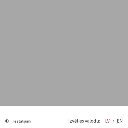
Izvēlies valodu:
LV
EN
Iestatījumi