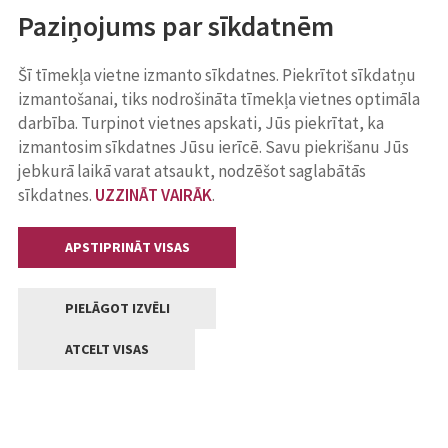
Paziņojums par sīkdatnēm
Šī tīmekļa vietne izmanto sīkdatnes. Piekrītot sīkdatņu
izmantošanai, tiks nodrošināta tīmekļa vietnes optimāla
darbība. Turpinot vietnes apskati, Jūs piekrītat, ka
izmantosim sīkdatnes Jūsu ierīcē. Savu piekrišanu Jūs
jebkurā laikā varat atsaukt, nodzēšot saglabātās
sīkdatnes.
UZZINĀT VAIRĀK
.
APSTIPRINĀT VISAS
PIELĀGOT IZVĒLI
ATCELT VISAS