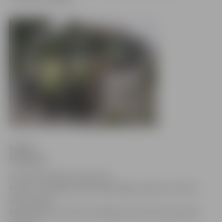
Sintija
Čepanone
Lai asfalta segumu atjaunotu
Asteru un Aspazijas ielā, tajās slēgta satiksme. Šīs būs
apraucamās
ielas laikā, kad notiks vērienīgie rekonstrukcijas darbi