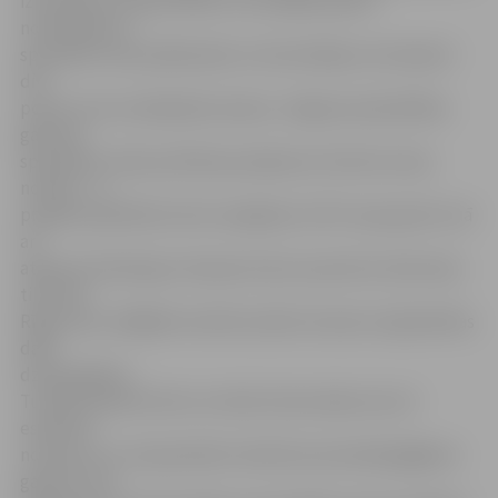
izmantoja Lielupes ūdeni un novadīja upē arī
notekūdeņus,
speciālisti veica pārbaudes un konstatēja, ka Lielupē ir
divi
posmi, kuros sakrājušās sanesas. Jelgavas pašvaldības
galvenā
speciāliste vides politikas jautājumos Solvita Lūriņa
norāda – ar
projekta palīdzību būtu iespējams iztīrīt upes gultni, kā
arī
atjaunot dambi gar Lielupes krastu posmā no dzelzceļa
tilta līdz
Rīgas ielai, tādējādi novēršot plūdu draudus tajā pilsētas
daļā
dzīvojošajiem.
Turklāt dambim būtu ne tikai funkcionāla, bet arī
estētiska
nozīme, jo uz tā paredzēts izbūvēt promenādi gājējiem
gandrīz visā