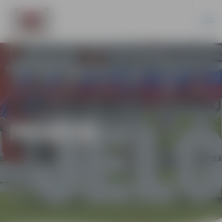
PILSĒTĀ