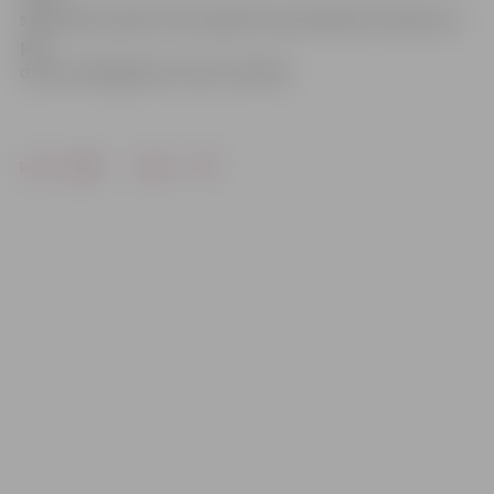
sākotnēji projektā tiek ieguldīti pašvaldības līdzekļi, ko
pēc
darbu pabeigšanas fonds atmaksā.
Drukāt
Dalīties