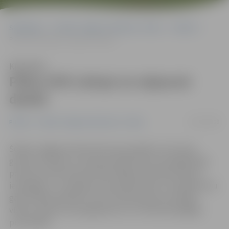
Sākumlapa
Portāla “Jelgavas Vēstnesis” arhīvs
Pilsētā
Plāno tīrīt Lielupi un atjaunot dambi
Klausīties
Plāno tīrīt Lielupi un atjaunot
dambi
22/01/2009
Pilsētā
Portāla “Jelgavas Vēstnesis” arhīvs
Šodien Jelgavas dome lems par projekta «Liel upes
gultnes tīrīšana un Lielupes labā krasta aizsargdambja
posmā no dzelzceļa tilta līdz Rīgas ielai atjaunošana»
iesniegšanu. Ja projekts tiks apstiprināts, turpmāko divu
gadu laikā paredzēts iztīrīt Lielupes gultni vairākās
vietās, atjaunot aizsargdambi un uz tā izbūvēt gājēju
promenādi.