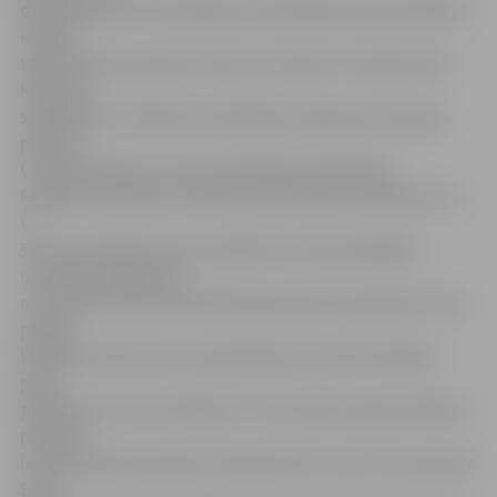
dambja garumā. Atsevišķos promenādes posmos plānots
ierīkot
labiekārtotas atpūtas vietas ar soliņiem un dekoratīvo
kokaugu
stādījumiem. Tāpat tiks izbūvētas noejas pie Lielupes,
plānota
vieta peldvietas un laivu piestātnes ierīkošanai.
Projekta izmaksas ir mazliet vairāk nekā 1,6 miljoni latu,
un
šī summa 100 procentu apmērā no attiecināmajām
izmaksām iegūstama
no Eiropas Lauksaimniecības garantiju fonda (ELGF), kas
piešķir
līdzekļus tieši cukura rūpniecības restrukturizācijas
gaitā
piesārņoto vietu attīrīšanai. Tas nozīmē, ka gan tehnisko
projektu
izstrādi, gan īstenošanu finansēs ELGF, taču, kā to paredz
ELGF,