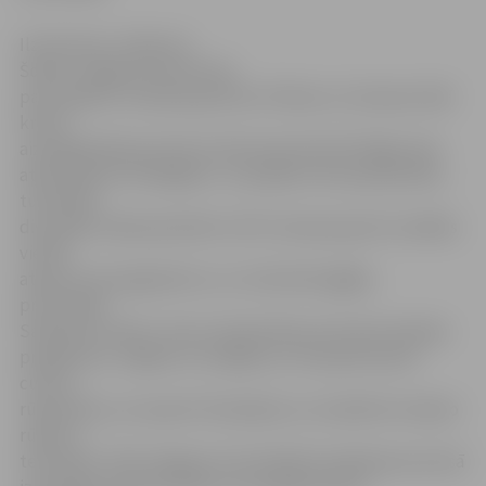
Ilze Knusle-Jankevica
Šodien Jelgavas dome lems
par projekta «Liel­upes gultnes tīrīšana un Lielupes labā
krasta
aizsargdambja posmā no dzelzceļa tilta līdz Rīgas ielai
atjaunošana» iesniegšanu. Ja projekts tiks apstiprināts,
turpmāko
divu gadu laikā paredzēts iztīrīt Lielupes gultni vairākās
vietās,
atjaunot aizsargdambi un uz tā izbūvēt gājēju
promenādi.
Saskaņā ar Valsts cukura rūpniecības restrukturizācijas
programmu Jelgava un Liepāja, kur tika pārtraukta
cukura
rūpniecība, var saņemt finansējumu, lai sakārtotu bijušo
rūpnīcu
teritorijas. Tā kā Jelgavas Cukurfabrika ražošanas procesā