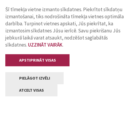
Šī tīmekļa vietne izmanto sīkdatnes. Piekrītot sīkdatņu
izmantošanai, tiks nodrošināta tīmekļa vietnes optimāla
darbība. Turpinot vietnes apskati, Jūs piekrītat, ka
izmantosim sīkdatnes Jūsu ierīcē. Savu piekrišanu Jūs
jebkurā laikā varat atsaukt, nodzēšot saglabātās
sīkdatnes.
UZZINĀT VAIRĀK
.
APSTIPRINĀT VISAS
PIELĀGOT IZVĒLI
ATCELT VISAS