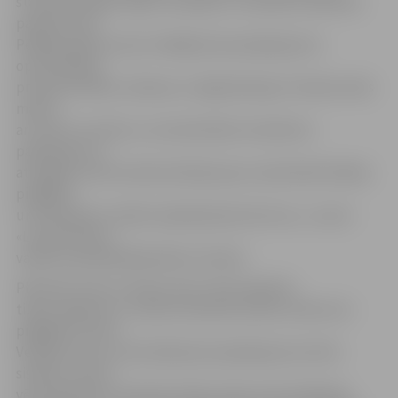
starptautiskajai tirgus situācijai un mūsdienu patēriņa
paradumiem.
Pēdējos gados esam strādājuši pie pakalpojumu
optimizācijas,
produktivitātes celšanas un digitalizācijas. Pienācis laiks
mainīt
arī tarifu struktūru, lai nodrošinātu kvalitatīvu
pakalpojumu –
atvieglota tarifu administrēšana ļaus nodrošināt ātrākas
piegādes
un ievērojami uzlabot apkalpošanas ātrumu,» uzsver
«Latvijas Pasta»
valdes priekšsēdētājs Mārcis Vilcāns.
Plānotās tarifu izmaiņas skars tikai regulēto
tirgus segmentu, izņemot abonēto preses izdevumu
piegādes tarifus.
Veidojot jauno universālā pasta pakalpojuma tarifu
sistēmu, ņemti
vērā tādi faktori kā iedzīvotāju skaita samazināšanās,