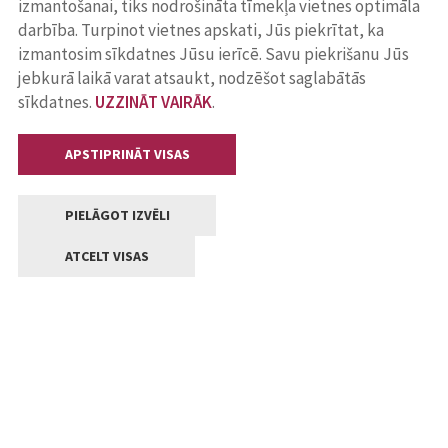
izmantošanai, tiks nodrošināta tīmekļa vietnes optimāla
darbība. Turpinot vietnes apskati, Jūs piekrītat, ka
izmantosim sīkdatnes Jūsu ierīcē. Savu piekrišanu Jūs
jebkurā laikā varat atsaukt, nodzēšot saglabātās
sīkdatnes.
UZZINĀT VAIRĀK
.
APSTIPRINĀT VISAS
PIELĀGOT IZVĒLI
ATCELT VISAS
Kontakti