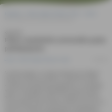
Sākumlapa
Portāla “Jelgavas Vēstnesis” arhīvs
Latvijā
Plāno vienkāršot universālo pasta pakalpojumu
Klausīties
Plāno vienkāršot universālo pasta
pakalpojumu
11/04/2019
Latvijā
Portāla “Jelgavas Vēstnesis” arhīvs
Ar mērķi atvieglot un uzlabot pakalpojuma sniegšanu
atbilstoši mūsdienu prasībām, «Latvijas Pasts» plāno
vienkāršot universālo pasta pakalpojumu. Jaunā pieeja
paredz no līdzšinējiem 240 dažādiem pamata tarifiem
pāriet uz vienkāršotu sistēmu, kurā jebkura sūtījuma
cenu ietekmētu tikai trīs faktori: sūtījuma svars, tas, vai
sūtījums ir ierakstīts vai apdrošināts, un ģeogrāfiskā