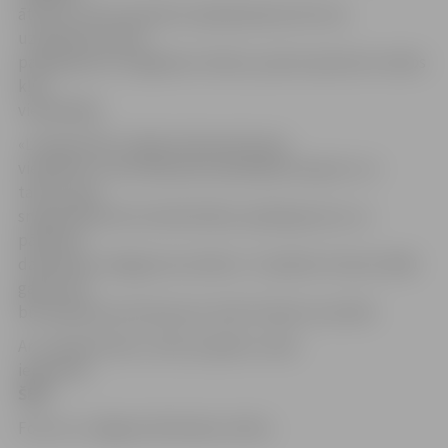
ātrumu, kā arī paredzot apkalpošanas ātruma
uzlabošanu pasta
pakalpojumu sniegšanas vietās, jo pasta operatoru darbs
kļūs
vienkāršāks.
«Latvijas Pasts» ilgtermiņā paredz gan
vienkāršot universālā pasta pakalpojuma grozu un
tarifus, gan
sniegt klientiem kvalitatīvākus pakalpojumus un
pārskatīt
darbinieku atalgojuma sistēmu. To plānots īstenot 2020.
gadā, kad
būs apkopoti pirmie jauno tarifu finanšu rezultāti.
Ar «Latvijas Pasta» tarifu projektu varēs
iepazīties
ŠEIT
.
Foto: no «Jelgavas Vēstneša» arhīva