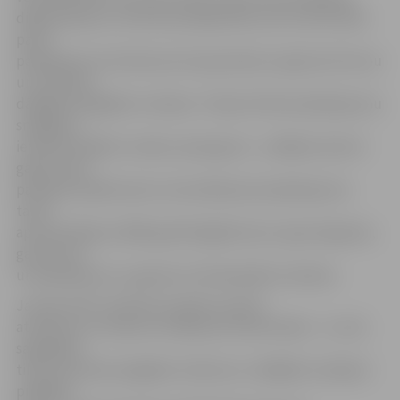
digitalizācija un interneta pieejamība, kas nozīmē tādu
pasta
pakalpojumu kā vēstuļu korespondence apjoma kritumu
un attiecīgi –
dārgākas piegādes izmaksas. Tikpat būtiski pakalpojumu
sniegšanu
ietekmē dažādu izmaksu pieaugums – pēdējos desmit
gados kopš
patlaban spēkā esošo universālā pasta pakalpojuma
tarifu
apstiprināšanas 2008. gadā dārgāka kļuvusi gan degviela,
gan preces
un pakalpojumi, augušas arī darbaspēka izmaksas.
Jaunās tarifu sistēmas projekts paredz
atteikties no sūtījumu iedalījuma divās klasēs – A un B,
saglabājot
tikai prioritāras piegādes sūtījumus, tādējādi uzlabojot
piegādes