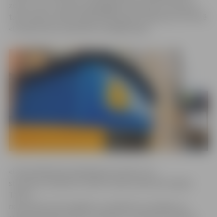
zona, uz kuru sūtījums jānogādā. Paredzams, ka jaunie
tarifi varētu stāties spēkā 2019. gada otrajā pusē, informē
«Latvijas Pasta» pārstāve Gundega Vārpa.
«Universālā pasta pakalpojuma tarifi un to
struktūra Latvijā nav mainīti vairāk nekā desmit gadu.
Tarifi ir
novecojuši, ļoti sarežģīti un neatbilst ne vietējai, ne