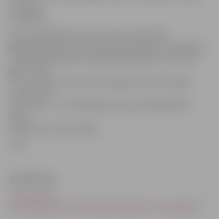
attīstību
visā Baltijā.
Mazumtirgotāja SIA «Plus punkts» peļņa 2011.
gadā pieaugusi 118,2 reizes, liecina Firmas.lv informācija.
Uzņēmuma peļņa 2011. gadā bija 358 828 lati, bet 2010.
gadā – 3035
lati. Savukārt «Plus punkta» apgrozījums 2011. gadā
saruka par 4,7
procentiem – no 23,98 miljoniem latu 2010. gadā līdz
22,84
miljoniem latu 2011. gadā.
LETA
Saistītā ziņa
«Plus punkts»
atsāk tirgot presi; lielie dienas laikraksti nav nopērkami