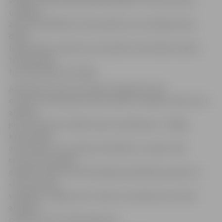
valdes loceklis Aleksandrs Brandavs, «Plus punktam»
uzkrājies
aptuveni 90 000 latu liels parāds, kas izveidojies dažu
dienu
laikā. Kamēr uzņēmums šo parādu neatmaksās, biļešu
tirdzniecības
termināļi tajos būs slēgti.
A.Brandavs atzina, ka ir grūti prognozēt, kad
e-talonu tirdzniecība «Plus punkta» veikalos varētu tikt
atsākta,
jo šī uzņēmuma vadību plosa nesaskaņas un «Rīgas
kartei» grūti
atrast kādu, kas uzņēmumā vēlētos un spētu sākt
sarunas par parāda
atmaksu. Ņemot vērā līdzšinējo sadarbības pieredzi ar
«Plus punkta»
veikaliem, «Rīgas karte» vēlas, lai uzņēmums ne tikai
atmaksā
parādu, bet arī veido depozītu.