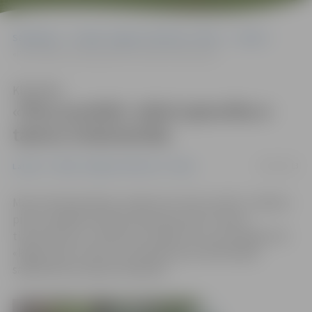
Sākumlapa
Portāla “Jelgavas Vēstnesis” arhīvs
Latvijā
«Plus punktā» atkal apturēta e-talonu tirdzniecība
Klausīties
«Plus punktā» atkal apturēta e-
talonu tirdzniecība
10/09/2013
Latvijā
Portāla “Jelgavas Vēstnesis” arhīvs
Mazumtirdzniecības uzņēmuma «Plus punkts» veikalos
pirms vairākām dienām atkal apturēta e-talonu
tirdzniecība, jo uzņēmums atkārtoti nav atmaksājis SIA
«Rīgas karte» naudu, kas iekasēta par pārdotajām
sabiedriskā transporta biļetēm.