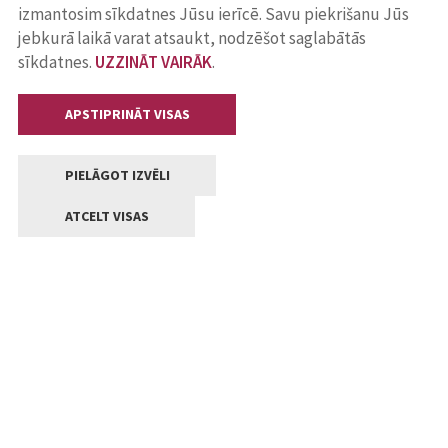
izmantosim sīkdatnes Jūsu ierīcē. Savu piekrišanu Jūs
jebkurā laikā varat atsaukt, nodzēšot saglabātās
sīkdatnes.
UZZINĀT VAIRĀK
.
APSTIPRINĀT VISAS
PIELĀGOT IZVĒLI
ATCELT VISAS
Kontakti
Jelgavas valstpilsētas pašvaldība