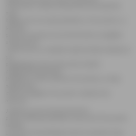
«Plus punkts» veikalos tika apturēta no 25. aprīļa līdz
maija
beigām, bet no 22. aprīļa sadarbību ar «Plus punktu» uz
laiku bija
pārtraucis arī preses vairumtirdzniecības un piegādes
uzņēmums SIA
«Preses serviss», jo tirgotājs ir ilgstoši kavējis maksājumus
par
piegādātajiem preses izdevumiem. Kavētās
parādsaistības pārsniedza
190 000 latu, tomēr uzņēmums tās nosedza, un maija
nogalē preses
izdevumu piegāde «Plus punkts» veikaliem tika
atjaunota.
Jāpiebilst, ka no 8. marta par SIA «Plus
punkts» 100% daļu īpašnieku ir kļuvusi SIA «Plus punkts
Holding
Ltd», kuru kontrolē Dānijas investori, kas plāno strauju