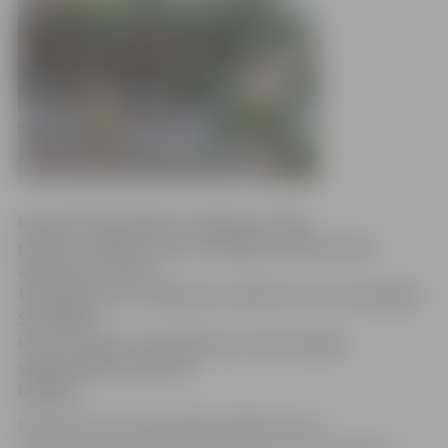
Mazumtirdzniecības uzņēmuma «Plus
punkts» veikalos pirms vairākām dienām atkal
apturēta e-talonu
tirdzniecība, jo uzņēmums atkārtoti nav atmaksājis
SIA «Rīgas
karte» naudu, kas iekasēta par pārdotajām
sabiedriskā transporta
biļetēm.
Kā aģentūrai LETA pastāstīja «Rīgas kartes»