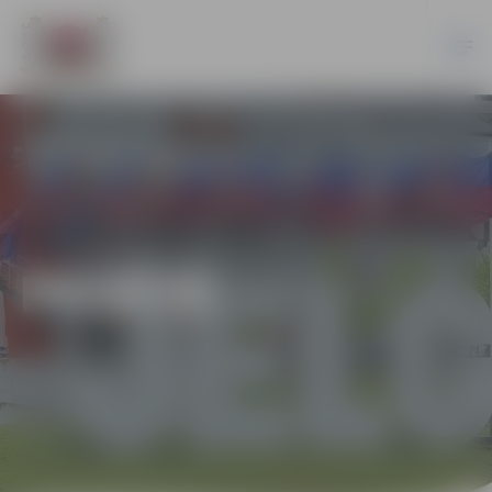
PILSĒTĀ