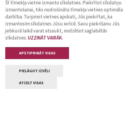
Šī tīmekļa vietne izmanto sīkdatnes. Piekrītot sīkdatņu
izmantošanai, tiks nodrošināta tīmekļa vietnes optimāla
darbība. Turpinot vietnes apskati, Jūs piekrītat, ka
izmantosim sīkdatnes Jūsu ierīcē. Savu piekrišanu Jūs
jebkurā laikā varat atsaukt, nodzēšot saglabātās
sīkdatnes.
UZZINĀT VAIRĀK
.
APSTIPRINĀT VISAS
PIELĀGOT IZVĒLI
ATCELT VISAS