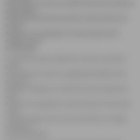
izkustināti no vietas un sabīdīti kopā, bet sestdienas
pēcpusdienā
videonovērošanā tika pamanīti vairāki cilvēki, kuri
kustina
kamolus, un mazākajam no tiem tika pārrautas
stieples, kas to
nostiprināja.
Pašvaldības policijas sabiedrisko attiecību speciāliste-
juriste
Sandra Reksce informē, ka pagājušajā nedēļā kamerās
pamanītie
pārkāpumi lielākoties ir alkohola lietošana sabiedriskā
vietā.
Fiksēts arī viens gadījums, kad jaunieši pie tirdzniecības
centra
«Pilsētas pasāža» sēž uz soliņu atzveltnēm un ar kājām
uzkāpuši uz
sola sēžamās daļas.