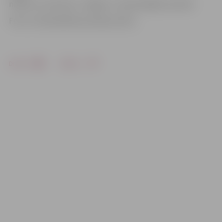
netālu no viesnīcas «Jelgava» «iestiprinājās» jaunieši.
Foto: no Pašvaldības policijas arhīva
Drukāt
Dalīties