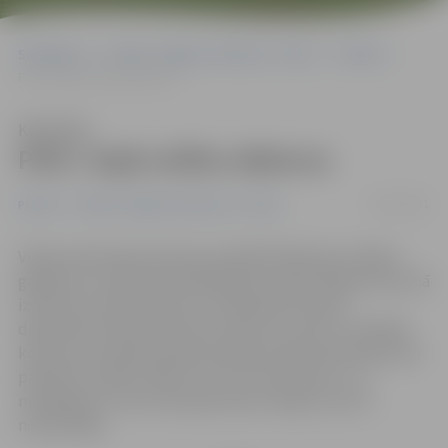
Sākumlapa
Portāla “Jelgavas Vēstnesis” arhīvs
Pilsētā
POIC: bojā svētku dekorus
Klausīties
POIC: bojā svētku dekorus
14/11/2011
Pilsētā
Portāla “Jelgavas Vēstnesis” arhīvs
Videonovērošanas kameras pilsētā fiksējušas vairākus
gadījumus, kad iedzīvotāji bojā Hercoga Jēkaba laukumā
izvietotos svētku dekorus. Piektdienas vakarā
dekoratīvie kamoli bija izkustināti no vietas un sabīdīti
kopā, bet sestdienas pēcpusdienā videonovērošanā tika
pamanīti vairāki cilvēki, kuri kustina kamolus, un
mazākajam no tiem tika pārrautas stieples, kas to
nostiprināja.