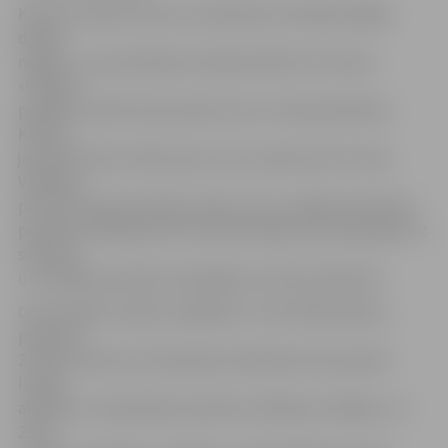
Kameru ieraksti liecina, ka alkohola cienītāji nedēļas
dienas
nešķiro – jau pirmdienas vakarā pulksten 21.15 pie
«Pilsētas
pasāžas» manīti divi jaunieši, kas tur lietoja alkoholu.
Katram
jaunietim tika uzlikts piecu latu naudas sods. Arī pie
Valdekas
pils tika manīts iereibis vīrietis, kurš, izrādās, bija Valsts
policijas meklēšanā. Vēl manītas dažas personas guļam uz
soliņiem
un vairākas jauniešu kompānijas, kas lieto alkoholu.
Ceturtdienas vakarā, iespējams, svinot Mārtiņdienu,
pulksten
22.30 autoostas teritorijā pie lombarda četri jaunieši
lietoja
alkoholu. Arī piektdien pulksten 19.04 pie «Pasāžas» un
23.14