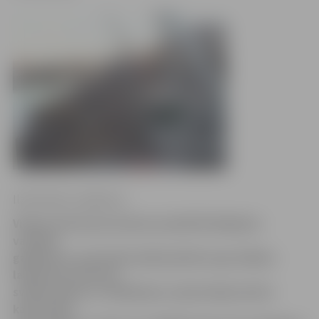
Ilze Knusle-Jankevica
Videonovērošanas kameras pilsētā fiksējušas
vairākus
gadījumus, kad iedzīvotāji bojā Hercoga Jēkaba
laukumā izvietotos
svētku dekorus. Piektdienas vakarā dekoratīvie
kamoli bija