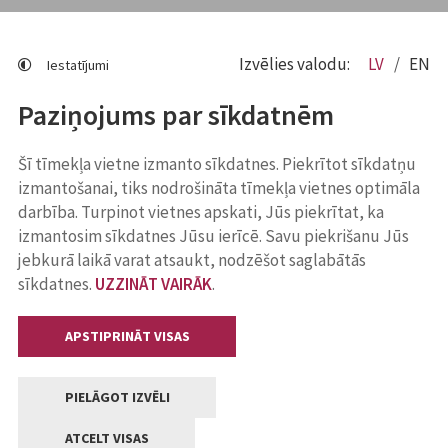
Izvēlies valodu:
LV
EN
Iestatījumi
Paziņojums par sīkdatnēm
Šī tīmekļa vietne izmanto sīkdatnes. Piekrītot sīkdatņu
izmantošanai, tiks nodrošināta tīmekļa vietnes optimāla
darbība. Turpinot vietnes apskati, Jūs piekrītat, ka
izmantosim sīkdatnes Jūsu ierīcē. Savu piekrišanu Jūs
jebkurā laikā varat atsaukt, nodzēšot saglabātās
sīkdatnes.
UZZINĀT VAIRĀK
.
APSTIPRINĀT VISAS
PIELĀGOT IZVĒLI
ATCELT VISAS