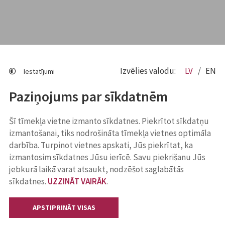
Izvēlies valodu:
LV
EN
Iestatījumi
Paziņojums par sīkdatnēm
Šī tīmekļa vietne izmanto sīkdatnes. Piekrītot sīkdatņu
izmantošanai, tiks nodrošināta tīmekļa vietnes optimāla
darbība. Turpinot vietnes apskati, Jūs piekrītat, ka
izmantosim sīkdatnes Jūsu ierīcē. Savu piekrišanu Jūs
jebkurā laikā varat atsaukt, nodzēšot saglabātās
sīkdatnes.
UZZINĀT VAIRĀK
.
APSTIPRINĀT VISAS