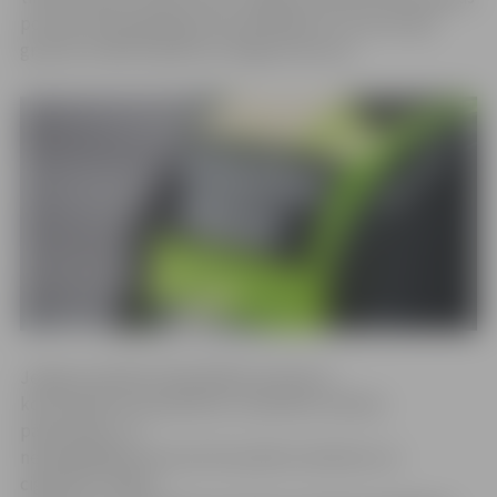
policijas Nepilngadīgo likumpārkāpumu prevencijas
grupas vecākā inspektore Daiga Antonova.
Jelgavas pilsētas Pašvaldības policija ar
kontrolpirkuma palīdzību 12 pilsētas veikalos
pārbaudīja, vai
nepilngadīgai personai tiks pārdots alkohols vai
cigaretes. Lai gan