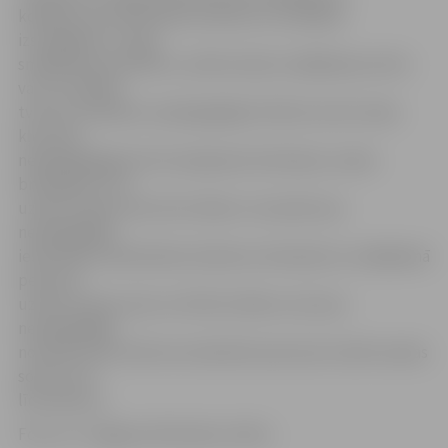
kodeksu par alkoholisko dzērienu vai tabakas
izstrādājumu, augu
smēķēšanas produktu, elektronisko smēķēšanas ierīču
vai to uzpildes
tvertņu nodošanu nepilngadīgā rīcībā tā, ka šīs vielas
kļuvušas
nepilngadīgajam brīvi pieejamas lietošanai, izsaka
brīdinājumu vai
uzliek naudas sodu līdz 140 eiro. Savukārt par
nepilngadīgā
iesaistīšanu alkoholisko dzērienu lietošanā un smēķēšanā
personai
uzliek naudas sodu no 35 līdz 140 eiro, bet par
nepilngadīgā
novešanu līdz dzēruma stāvoklim personai uzliek naudas
sodu no 70
līdz 350 eiro.
Foto: no «Jelgavas Vēstneša» arhīva