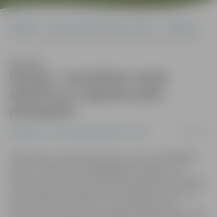
Sākumlapa
Portāla “Jelgavas Vēstnesis” arhīvs
Jauniešiem
Policija: «Jauniešiem nereti alkoholu un cigaretes pērk pieaugušie»
Klausīties
Policija: «Jauniešiem nereti
alkoholu un cigaretes pērk
pieaugušie»
22/03/2019
Jauniešiem
Portāla “Jelgavas Vēstnesis” arhīvs
«Pārdevēja vai veikala īpašnieks var būt visatbildīgākie
cilvēki un nepārdot nepilngadīgajiem alkoholu vai
cigaretes, bet, kamēr nemainīsies sabiedrības attieksme
un pieaugušie atsauksies jauniešu lūgumam viņiem tos
nopirkt, nekas nemainīsies,» pēc kārtējā reida pa
tirdzniecības vietām secina Jelgavas pilsētas Pašvaldības