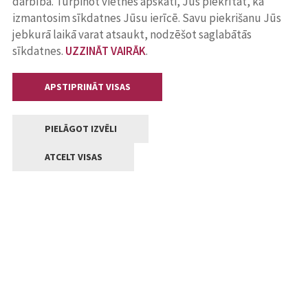
darbība. Turpinot vietnes apskati, Jūs piekrītat, ka
izmantosim sīkdatnes Jūsu ierīcē. Savu piekrišanu Jūs
jebkurā laikā varat atsaukt, nodzēšot saglabātās
sīkdatnes.
UZZINĀT VAIRĀK
.
APSTIPRINĀT VISAS
PIELĀGOT IZVĒLI
ATCELT VISAS
Kontakti