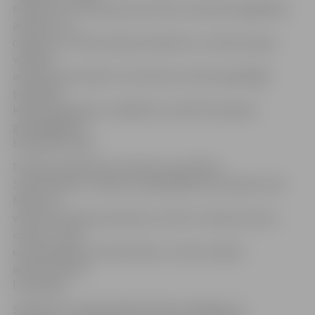
nevienā no 12 veikaliem jaunietim neizdevās iegādāties
alkoholu vai
cigaretes, tomēr policijas inspektori uz ielas sastapa
vairākus
iereibušus jauniešus. Viņi atzina, ka tikt pie grādīgā
palīdzējis
kāds pieaugušais, visbiežāk uzrunāti tiek nejauši
garāmgājēji vai
bezpajumtnieki.
Policijas sabiedrisko attiecību speciāliste
Sandra Reksce norāda, ka šādi gadījumi pa laikam tiek
fiksēti arī
videonovērošanas kamerās un tad uz notikuma vietu
izbrauc tuvāk
esošā ekipāža, konstatē faktu un tiek uzsākta
administratīvā
lietvedība.
Saskaņā ar Latvijas Administratīvo pārkāpumu