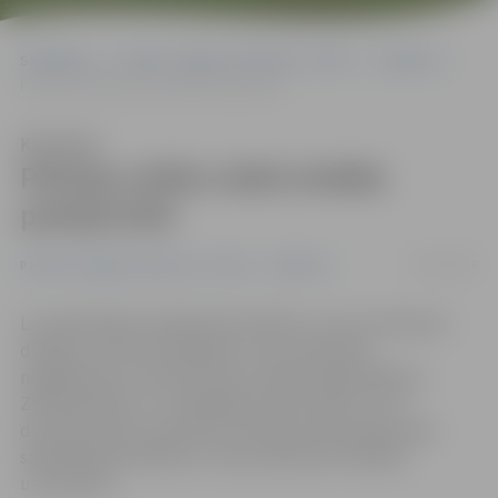
Sākumlapa
Portāla “Jelgavas Vēstnesis” arhīvs
Satiksme
Policija svētku laikā strādās pastiprināti
Klausīties
Policija svētku laikā strādās
pastiprināti
23/12/2015
Portāla “Jelgavas Vēstnesis” arhīvs
Satiksme
Lai nodrošinātu sabiedrisko kārtību un ceļu satiksmes
drošību, kā arī lai nepieļautu ceļu satiksmes
negadījumos cietušo personu skaita palielināšanos
Ziemassvētku un Jaunā gada svētku laikā, no 23.
decembra līdz 3. janvārim, policija veiks pastiprinātu
sabiedriskās kārtības un ceļu satiksmes drošības
uzraudzību.