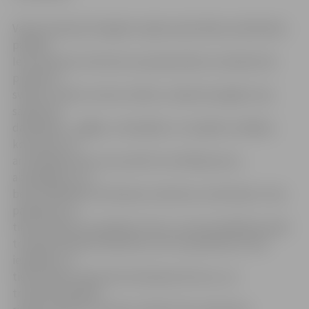
Valsts policijas Zemgales reģiona pārvaldes priekšnieka
palīdze
Ieva Sietniece informē, ka pastiprināta uzmanība tiks
pievērsta
svētku svinību norises vietām, mazāk aizsargāto ceļu
satiksmes
dalībnieku – gājēju, velosipēdu un mopēdu vadītāju –
kontrolei, kā
arī pārkāpumiem, kas saistīti ar drošības jostu,
aizsargķiveru un
bērnu sēdeklīšu lietošanas noteikumu ievērošanu. Viņa
papildina, ka
tiks pievērsta uzmanība arī tam, vai autovadītāji nevada
transportlīdzekli alkohola vai citu apreibinošu vielu
iespaidā, vai
tiek ievērots atļautais braukšanas ātrums, vai
transportlīdzekļu