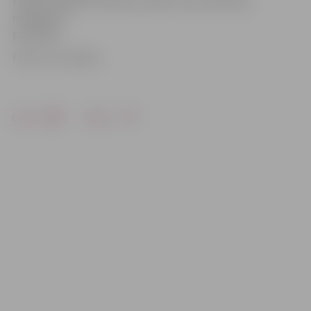
riepu protektoru dziļums atbilst Ceļu satiksmes
noteikumu
prasībām.
Foto: no JV arhīva
Drukāt
Dalīties