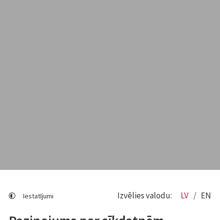
Izvēlies valodu:
LV
EN
Iestatījumi