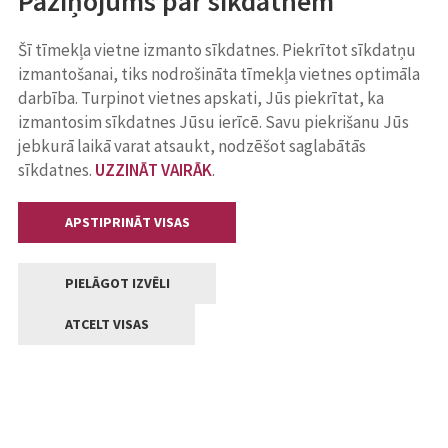
Paziņojums par sīkdatnēm
Šī tīmekļa vietne izmanto sīkdatnes. Piekrītot sīkdatņu
izmantošanai, tiks nodrošināta tīmekļa vietnes optimāla
darbība. Turpinot vietnes apskati, Jūs piekrītat, ka
izmantosim sīkdatnes Jūsu ierīcē. Savu piekrišanu Jūs
jebkurā laikā varat atsaukt, nodzēšot saglabātās
sīkdatnes.
UZZINĀT VAIRĀK
.
APSTIPRINĀT VISAS
PIELĀGOT IZVĒLI
ATCELT VISAS