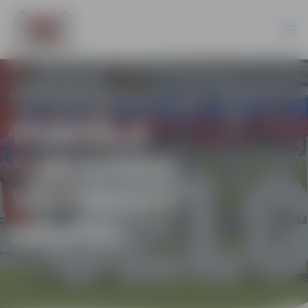
PORTĀLA
“JELGAVAS
VĒSTNESIS”
ARHĪVS