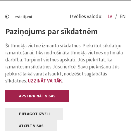
Izvēlies valodu:
LV
EN
Iestatījumi
Paziņojums par sīkdatnēm
Šī tīmekļa vietne izmanto sīkdatnes. Piekrītot sīkdatņu
izmantošanai, tiks nodrošināta tīmekļa vietnes optimāla
darbība. Turpinot vietnes apskati, Jūs piekrītat, ka
izmantosim sīkdatnes Jūsu ierīcē. Savu piekrišanu Jūs
jebkurā laikā varat atsaukt, nodzēšot saglabātās
sīkdatnes.
UZZINĀT VAIRĀK
.
APSTIPRINĀT VISAS
PIELĀGOT IZVĒLI
ATCELT VISAS