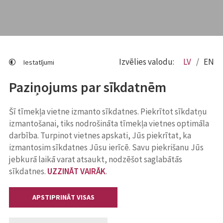
Izvēlies valodu:
LV
EN
Iestatījumi
Paziņojums par sīkdatnēm
Šī tīmekļa vietne izmanto sīkdatnes. Piekrītot sīkdatņu
izmantošanai, tiks nodrošināta tīmekļa vietnes optimāla
darbība. Turpinot vietnes apskati, Jūs piekrītat, ka
izmantosim sīkdatnes Jūsu ierīcē. Savu piekrišanu Jūs
jebkurā laikā varat atsaukt, nodzēšot saglabātās
sīkdatnes.
UZZINĀT VAIRĀK
.
APSTIPRINĀT VISAS