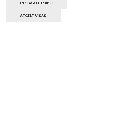
PIELĀGOT IZVĒLI
ATCELT VISAS
Kontakti
Jelgavas valstpilsētas pašvaldība
Lielā iela 11, Jelgava, LV-3001
+371 63005522
pasts@jelgava.lv
Klientu apkalpošana