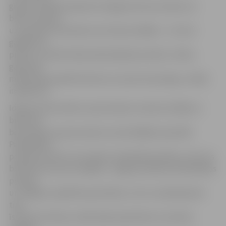
grupas vecākā inspektore Daiga Antonova stāsta, ka
bērnu reakcija
uz policijas ciemošanos esot bijusi dažāda – citi esot
gaidījuši ar
prieku, savukārt kāds sākotnēji bijis nedrošs. «Mūsu
galvenais
mērķis bija parādīt bērniem, ka esam draudzīgi,» atklāj
inspektore.
Ideja par bērnudārzu apciemošanu radusies tādēļ, ka
bieži vien
bērnudārzu grupas kopā ar audzinātājām apmeklē
Pašvaldības
policijas iecirkni, lai izzinātu tā darbības būtību, taču tas
bērniem esot par sarežģītu. Jelgavas pilsētas Pašvaldības
policijai
un Jelgavas Izglītības pārvaldei, ar kuru sadarbojoties
tika
īstenota šī akcija, radās ideja iepazīšanos ar policiju