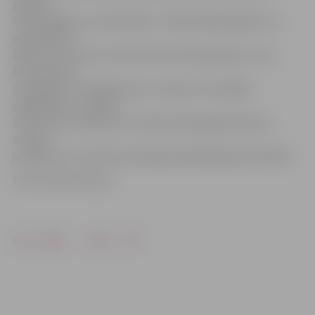
padarīt
neformālāku un atraktīvāku. «Sākotnēji plānojām, ka
apmeklēsim
bērnus vecumā no četriem līdz sešiem gadiem, taču
bērnudārzos
sastapām arī trīsgadniekus un bērnus ar īpašām
vajadzībām,» skaidro
D.Antonova, piebilstot, ka bērni bija sagatavojušies,
uzdeva
jautājumus un aktīvi iesaistījās piedāvātajās aktivitātēs.
Foto: Austris Auziņš
Drukāt
Dalīties