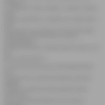
veselību, es
to pastāstīšu arī saviem vecākiem.» Savukārt cita darba
autors
minējis, ka policistiem ir strīpaina burvju nūjiņa. Daudzi
bērni
bijuši izbrīnīti, ka arī sievietes var būt policistes. Bērni
interesējās par daudzām lietām, un viens no
interesantākajiem
jautājumiem esot bijis: «Kā policisti kļūst tik stipri, ka var
tikt
galā ar noziedzniekiem?»
Lai veidotu bērniem izpratni par Pašvaldības policijas
lomu,
tika apciemotas 11 pilsētas pašvaldības pirmsskolas
izglītības
iestādes un privātā pirmsskolas izglītības iestāde
«Saules bērnu
dārzs», kas akcijā iesaistījās pēc savas iniciatīvas.