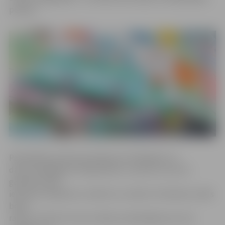
policiju.
Pašvaldības policija priecājas par krāšņajiem un
daudzveidīgajiem zīmējumiem, uzsverot, ka viņi ir
gandarīti tajos
ieraudzīt inspektoru stāstīto un mācīto. Piemēram, kāds
bērns
raksta: «Policisti mums mācīja, ka jārūpējas par savu