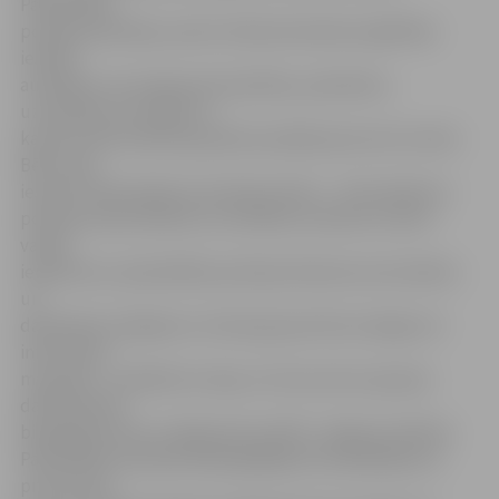
Pašvaldības
policijas pārstāvji, ņemot vērā pirmsskolas izglītības
iestāžu
audzēkņu vecumgrupas īpatnības, piemēram,
uzmanības noturīgumu,
katrā no bērnudārza grupām pavadīja aptuveni stundu.
Bērni tika
iesaistīti diskusijās par policijas darbu – tika skaidrota
policijas darba ikdiena un drošības noteikumi, bērni
varēja
iepazīties ar pašvaldības policijas dienesta automašīnu
un
darbinieku ekipējumu. Katrai grupai tika izsniegts arī
informatīvs
materiāls – pienākumu lapa, ar kuras saturu grupas
dalībniekiem
bija jāiepazīstas un jāapņemas pildīt. Jelgavas pilsētas
Pašvaldības policijas Nepilngadīgo likumpārkāpumu
prevencijas