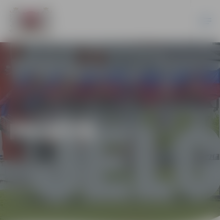
PILSĒTĀ