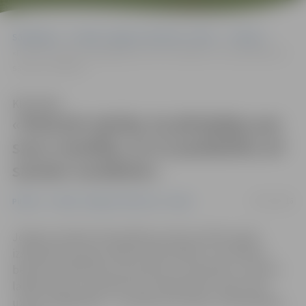
Sākumlapa
Portāla “Jelgavas Vēstnesis” arhīvs
Pilsētā
«Policisti mācīja, ka jārūpējas par savu veselību, es to pastāstīšu arī
saviem vecākiem»
Klausīties
«Policisti mācīja, ka jārūpējas par
savu veselību, es to pastāstīšu arī
saviem vecākiem»
03/07/2016
Pilsētā
Portāla “Jelgavas Vēstnesis” arhīvs
Jelgavas pilsētas Pašvaldības policija mācību gada
izskaņā apciemoja vairākus bērnudārzus, lai veidotu
bērniem priekšstatu par policiju un tās darbu. Lai bērni
labāk izprastu policijas lomu sabiedrībā, viņiem tika
uzdots mājasdarbs – uzzīmēt savu dienu ar Pašvaldības