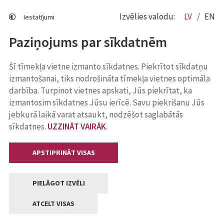
Izvēlies valodu:
LV
EN
Iestatījumi
Paziņojums par sīkdatnēm
Šī tīmekļa vietne izmanto sīkdatnes. Piekrītot sīkdatņu
izmantošanai, tiks nodrošināta tīmekļa vietnes optimāla
darbība. Turpinot vietnes apskati, Jūs piekrītat, ka
izmantosim sīkdatnes Jūsu ierīcē. Savu piekrišanu Jūs
jebkurā laikā varat atsaukt, nodzēšot saglabātās
sīkdatnes.
UZZINĀT VAIRĀK
.
APSTIPRINĀT VISAS
PIELĀGOT IZVĒLI
ATCELT VISAS