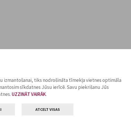
ņu izmantošanai, tiks nodrošināta tīmekļa vietnes optimāla
zmantosim sīkdatnes Jūsu ierīcē. Savu piekrišanu Jūs
atnes.
UZZINĀT VAIRĀK
.
I
ATCELT VISAS