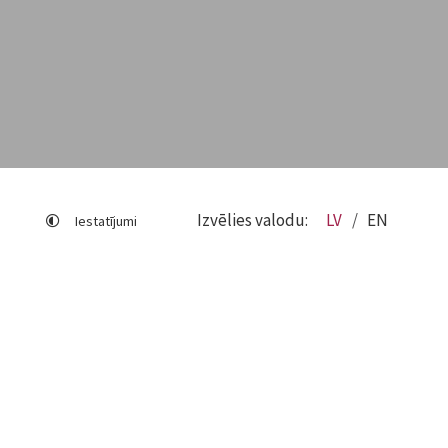
Izvēlies valodu:
LV
EN
Iestatījumi