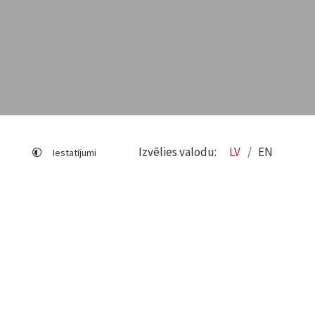
Izvēlies valodu:
LV
EN
Iestatījumi