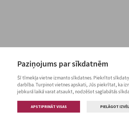
Paziņojums par sīkdatnēm
Šī tīmekļa vietne izmanto sīkdatnes. Piekrītot sīkdat
darbība. Turpinot vietnes apskati, Jūs piekrītat, ka i
jebkurā laikā varat atsaukt, nodzēšot saglabātās sīkd
APSTIPRINĀT VISAS
PIELĀGOT IZVĒL